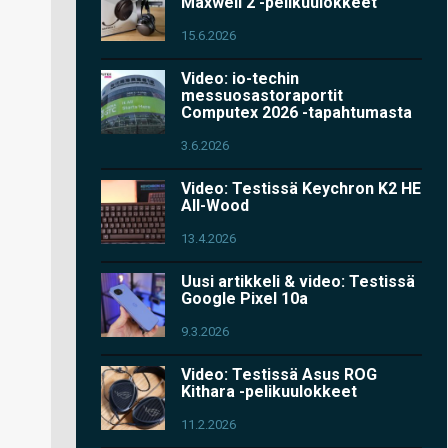
Maxwell 2 -pelikuulokkeet
15.6.2026
Video: io-techin
messuosastoraportit
Computex 2026 -tapahtumasta
3.6.2026
Video: Testissä Keychron K2 HE
All-Wood
13.4.2026
Uusi artikkeli & video: Testissä
Google Pixel 10a
9.3.2026
Video: Testissä Asus ROG
Kithara -pelikuulokkeet
11.2.2026