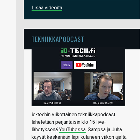
Lisää videoita
TEKNIIKKAPODCAST
io-techin viikottainen tekniikkapodcast
lähetetään perjantaisin klo 15 live-
lähetyksenä
YouTubessa
. Sampsa ja Juha
käyvät keskenään läpi kuluneen viikon ajalta