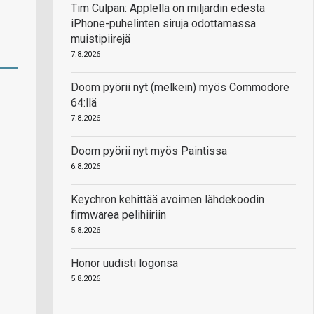
Tim Culpan: Applella on miljardin edestä
iPhone-puhelinten siruja odottamassa
muistipiirejä
7.8.2026
Doom pyörii nyt (melkein) myös Commodore
64:llä
7.8.2026
Doom pyörii nyt myös Paintissa
6.8.2026
Keychron kehittää avoimen lähdekoodin
firmwarea pelihiiriin
5.8.2026
Honor uudisti logonsa
5.8.2026