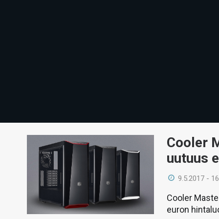
Cooler M
uutuus e
9.5.2017 - 16
Cooler Master
euron hintalu