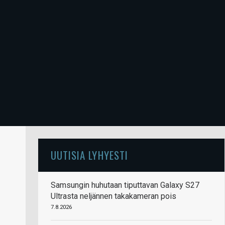
UUTISIA LYHYESTI
Samsungin huhutaan tiputtavan Galaxy S27
Ultrasta neljännen takakameran pois
7.8.2026