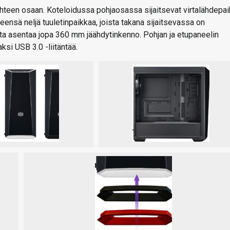
ahteen osaan. Koteloidussa pohjaosassa sijaitsevat virtalähdepa
ensä neljä tuuletinpaikkaa, joista takana sijaitsevassa on
ta asentaa jopa 360 mm jäähdytinkenno. Pohjan ja etupaneelin
si USB 3.0 -liitäntää.