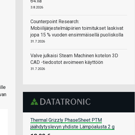
64:llä
3.8.2026
Counterpoint Research:
Mobiilijärjestelmäpiirien toimitukset laskivat
jopa 15 % vuoden ensimmäisellä puoliskolla
31.7.2026
Valve julkaisi Steam Machinen kotelon 3D
CAD -tiedostot avoimeen käyttöön
31.7.2026
lle
avan
Thermal Grizzly PhaseSheet PTM
jäähdytyslevyn yhdiste Lämpöalusta 2 g