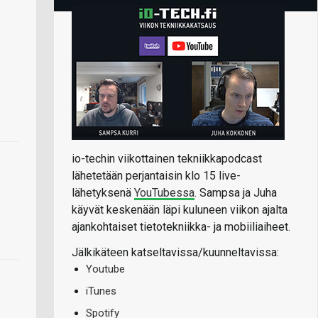
io-techin viikottainen tekniikkapodcast
lähetetään perjantaisin klo 15 live-
lähetyksenä
YouTubessa
. Sampsa ja Juha
käyvät keskenään läpi kuluneen viikon ajalta
ajankohtaiset tietotekniikka- ja mobiiliaiheet.
Jälkikäteen katseltavissa/kuunneltavissa:
Youtube
iTunes
Spotify