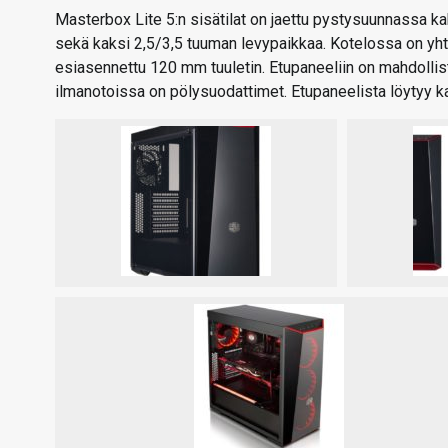
Masterbox Lite 5:n sisätilat on jaettu pystysuunnassa k
sekä kaksi 2,5/3,5 tuuman levypaikkaa. Kotelossa on yhte
esiasennettu 120 mm tuuletin. Etupaneeliin on mahdollis
ilmanotoissa on pölysuodattimet. Etupaneelista löytyy kak