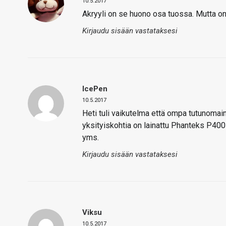
10.5.2017
Akryyli on se huono osa tuossa. Mutta o
Kirjaudu sisään vastataksesi
IcePen
10.5.2017
Heti tuli vaikutelma että ompa tutunomaine
yksityiskohtia on lainattu Phanteks P400 
yms.
Kirjaudu sisään vastataksesi
Viksu
10.5.2017