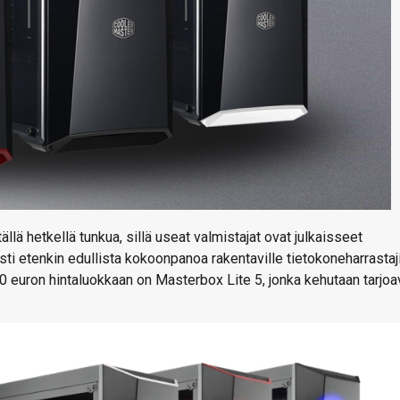
llä hetkellä tunkua, sillä useat valmistajat ovat julkaisseet
i etenkin edullista kokoonpanoa rakentaville tietokoneharrastaji
 50 euron hintaluokkaan on Masterbox Lite 5, jonka kehutaan tarjo