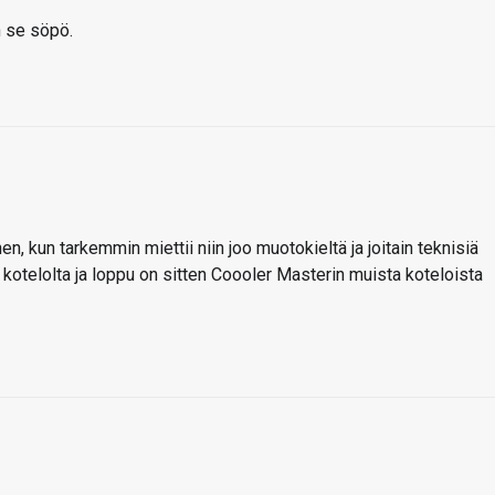
n se söpö.
n, kun tarkemmin miettii niin joo muotokieltä ja joitain teknisiä
kotelolta ja loppu on sitten Coooler Masterin muista koteloista