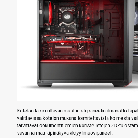
Kotelon läpikuultavan mustan etupaneelin ilmanotto tapahtu
valittavissa kotelon mukana toimitettavista kolmesta vai
tarvittavat dokumentit omien koristelistojen 3D-tulosta
savunharmaa läpinäkyvä akryylimuovipaneeli.