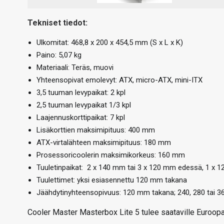
Tekniset tiedot:
Ulkomitat: 468,8 x 200 x 454,5 mm (S x L x K)
Paino: 5,07 kg
Materiaali: Teräs, muovi
Yhteensopivat emolevyt: ATX, micro-ATX, mini-ITX
3,5 tuuman levypaikat: 2 kpl
2,5 tuuman levypaikat 1/3 kpl
Laajennuskorttipaikat: 7 kpl
Lisäkorttien maksimipituus: 400 mm
ATX-virtalähteen maksimipituus: 180 mm
Prosessoricoolerin maksimikorkeus: 160 mm
Tuuletinpaikat: 2 x 140 mm tai 3 x 120 mm edessä, 1 x 
Tuulettimet: yksi esiasennettu 120 mm takana
Jäähdytinyhteensopivuus: 120 mm takana; 240, 280 tai
Cooler Master Masterbox Lite 5 tulee saataville Euroopa