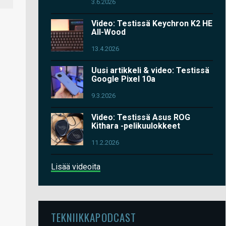
3.6.2026
Video: Testissä Keychron K2 HE
All-Wood
13.4.2026
Uusi artikkeli & video: Testissä
Google Pixel 10a
9.3.2026
Video: Testissä Asus ROG
Kithara -pelikuulokkeet
11.2.2026
Lisää videoita
TEKNIIKKAPODCAST