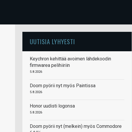
UUTISIA LYHYESTI
Keychron kehittää avoimen lähdekoodin
firmwarea pelihiiriin
5.8.2026
Doom pyörii nyt myös Paintissa
5.8.2026
Honor uudisti logonsa
5.8.2026
Doom pyörii nyt (melkein) myös Commodore