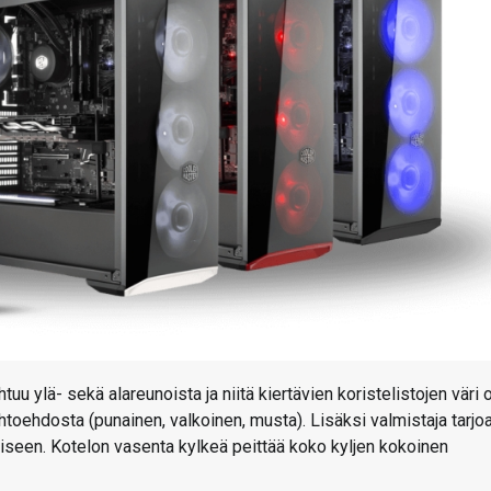
u ylä- sekä alareunoista ja niitä kiertävien koristelistojen väri 
htoehdosta (punainen, valkoinen, musta). Lisäksi valmistaja tarjo
miseen. Kotelon vasenta kylkeä peittää koko kyljen kokoinen