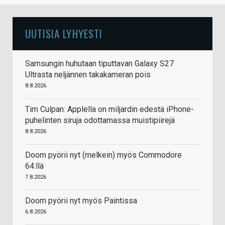
UUTISIA LYHYESTI
Samsungin huhutaan tiputtavan Galaxy S27
Ultrasta neljännen takakameran pois
8.8.2026
Tim Culpan: Applella on miljardin edestä iPhone-
puhelinten siruja odottamassa muistipiirejä
8.8.2026
Doom pyörii nyt (melkein) myös Commodore
64:llä
7.8.2026
Doom pyörii nyt myös Paintissa
6.8.2026