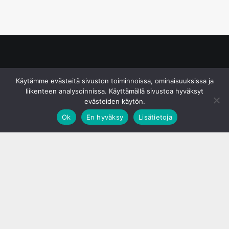
© S&J Media Oy
Käytämme evästeitä sivuston toiminnoissa, ominaisuuksissa ja
liikenteen analysoinnissa. Käyttämällä sivustoa hyväksyt
evästeiden käytön.
Ok
En hyväksy
Lisätietoja
;