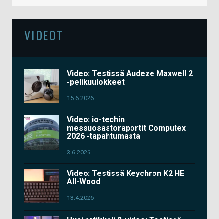
VIDEOT
Video: Testissä Audeze Maxwell 2
-pelikuulokkeet
15.6.2026
Video: io-techin
messuosastoraportit Computex
2026 -tapahtumasta
3.6.2026
Video: Testissä Keychron K2 HE
All-Wood
13.4.2026