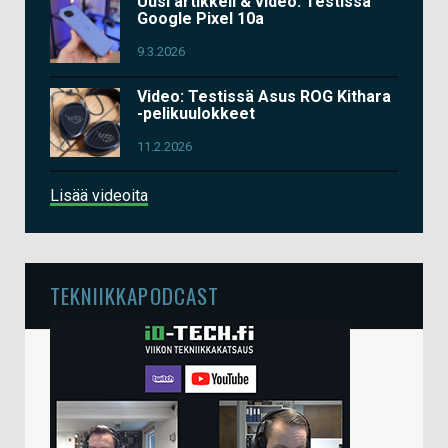
Uusi artikkeli & video: Testissä
Google Pixel 10a
9.3.2026
Video: Testissä Asus ROG Kithara
-pelikuulokkeet
11.2.2026
Lisää videoita
TEKNIIKKAPODCAST