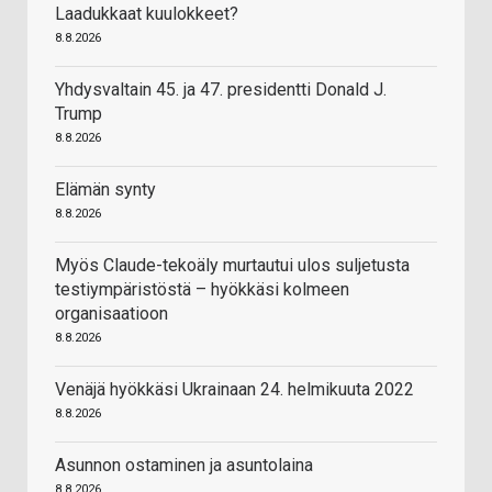
Laadukkaat kuulokkeet?
8.8.2026
Yhdysvaltain 45. ja 47. presidentti Donald J.
Trump
8.8.2026
Elämän synty
8.8.2026
Myös Claude-tekoäly murtautui ulos suljetusta
testiympäristöstä – hyökkäsi kolmeen
organisaatioon
8.8.2026
Venäjä hyökkäsi Ukrainaan 24. helmikuuta 2022
8.8.2026
Asunnon ostaminen ja asuntolaina
8.8.2026