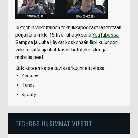
io-techin viikottainen tekniikkapodcast lähetetään
perjantaisin klo 15 live-lähetyksenä
YouTubessa
.
Sampsa ja Juha käyvät keskenään läpi kuluneen
viikon ajalta ajankohtaiset tietotekniikka- ja
mobiiliaiheet.
Jälkikäteen katseltavissa/kuunneltavissa:
Youtube
iTunes
Spotify
TECHBBS UUSIMMAT VIESTIT