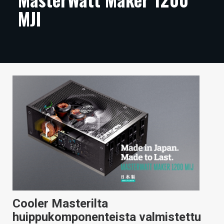
MJI
ARTIKKELIT
VIDEOT
TECHBBS
TIETOA
HINTA.FI
KAUPPA
VAIHDA TEEMA
HAKU
Cooler Masterilta
huippukomponenteista valmistettu