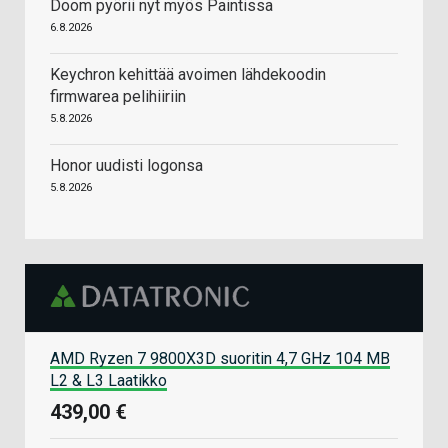
Doom pyörii nyt myös Paintissa
6.8.2026
Keychron kehittää avoimen lähdekoodin
firmwarea pelihiiriin
5.8.2026
Honor uudisti logonsa
5.8.2026
AMD Ryzen 7 9800X3D suoritin 4,7 GHz 104 MB
L2 & L3 Laatikko
439,00 €