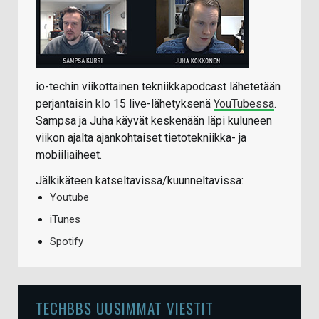
io-techin viikottainen tekniikkapodcast lähetetään
perjantaisin klo 15 live-lähetyksenä
YouTubessa
.
Sampsa ja Juha käyvät keskenään läpi kuluneen
viikon ajalta ajankohtaiset tietotekniikka- ja
mobiiliaiheet.
Jälkikäteen katseltavissa/kuunneltavissa:
Youtube
iTunes
Spotify
TECHBBS UUSIMMAT VIESTIT