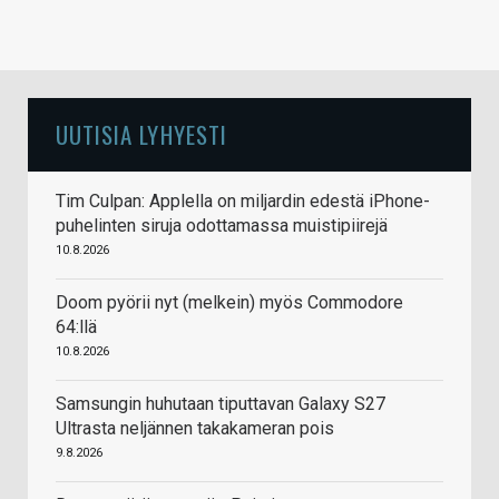
UUTISIA LYHYESTI
Tim Culpan: Applella on miljardin edestä iPhone-
puhelinten siruja odottamassa muistipiirejä
10.8.2026
Doom pyörii nyt (melkein) myös Commodore
64:llä
10.8.2026
Samsungin huhutaan tiputtavan Galaxy S27
Ultrasta neljännen takakameran pois
9.8.2026