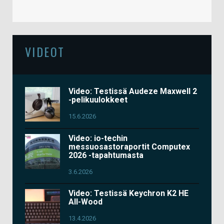
VIDEOT
Video: Testissä Audeze Maxwell 2
-pelikuulokkeet
15.6.2026
Video: io-techin
messuosastoraportit Computex
2026 -tapahtumasta
3.6.2026
Video: Testissä Keychron K2 HE
All-Wood
13.4.2026