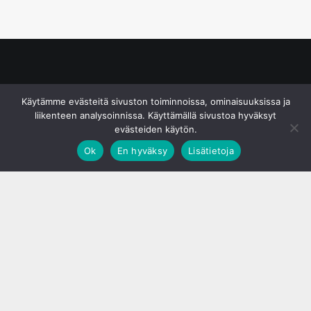
© S&J Media Oy
Käytämme evästeitä sivuston toiminnoissa, ominaisuuksissa ja
liikenteen analysoinnissa. Käyttämällä sivustoa hyväksyt
evästeiden käytön.
Ok
En hyväksy
Lisätietoja
;