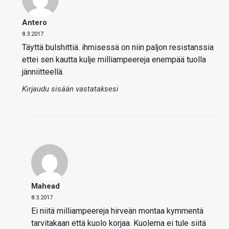
Antero
8.3.2017
Täyttä bulshittiä. ihmisessä on niin paljon resistanssia
ettei sen kautta kulje milliampeereja enempää tuolla
jänniitteellä.
Kirjaudu sisään vastataksesi
Mahead
8.3.2017
Ei niitä milliampeereja hirveän montaa kymmentä
tarvitakaan että kuolo korjaa. Kuolema ei tule siitä