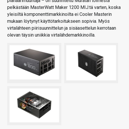
planaarimuuntaja – on suunniteltu Muratan toimesta
pelkästään MasterWatt Maker 1200 MIJ:tä varten, koska
yleisiltä komponenttimarkkinoilta ei Cooler Masterin
mukaan löytynyt käyttötarkoitukseen sopivia. Myös
virtalähteen piirisuunnittelun ja sisäasettelun kerrotaan
olevan täysin uniikkia virtalähdemarkkinoilla.