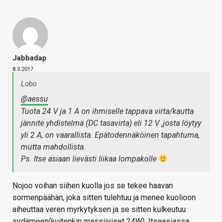
Jabbadap
8.3.2017
Lobo
@aessu
Tuota 24 V ja 1 A on ihmiselle tappava virta/kautta
jännite yhdistelmä (DC tasavirta) eli 12 V ,josta löytyy
yli 2 A, on vaarallista. Epätodennäköinen tapahtuma,
mutta mahdollista.
Ps. Itse asiaan lievästi liikaa lompakolle
Nojoo voihan siihen kuolla jos se tekee haavan
sormenpäähän, joka sitten tulehtuu ja menee kuolioon
aiheuttaa veren myrkytyksen ja se sitten kulkeutuu
sydämeen(kuitenkin massiiviset 24W). Itseasiassa