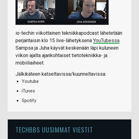
io-techin viikottainen tekniikkapodcast lähetetään
perjantaisin klo 15 live-lähetyksenä
YouTubessa
.
Sampsa ja Juha käyvät keskenään läpi kuluneen
viikon ajalta ajankohtaiset tietotekniikka- ja
mobiiliaiheet.
Jälkikäteen katseltavissa/kuunneltavissa:
Youtube
iTunes
Spotify
TECHBBS UUSIMMAT VIESTIT