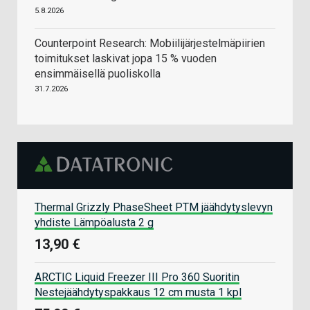
5.8.2026
Counterpoint Research: Mobiilijärjestelmäpiirien
toimitukset laskivat jopa 15 % vuoden
ensimmäisellä puoliskolla
31.7.2026
Thermal Grizzly PhaseSheet PTM jäähdytyslevyn
yhdiste Lämpöalusta 2 g
13,90 €
ARCTIC Liquid Freezer III Pro 360 Suoritin
Nestejäähdytyspakkaus 12 cm musta 1 kpl