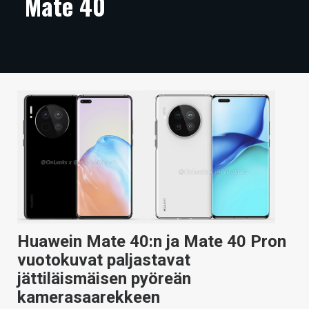
Mate 40
ARTIKKELIT
VIDEOT
TECHBBS
TIETOA
HINTA.FI
KAUPPA
VAIHDA TEEMA
Huawein Mate 40:n ja Mate 40 Pron
vuotokuvat paljastavat
HAKU
jättiläismäisen pyöreän
kamerasaarekkeen