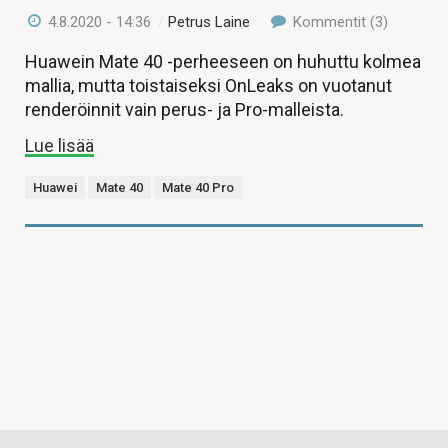
4.8.2020 - 14:36
/
Petrus Laine
Kommentit (3)
Huawein Mate 40 -perheeseen on huhuttu kolmea
mallia, mutta toistaiseksi OnLeaks on vuotanut
renderöinnit vain perus- ja Pro-malleista.
Lue lisää
Huawei
Mate 40
Mate 40 Pro