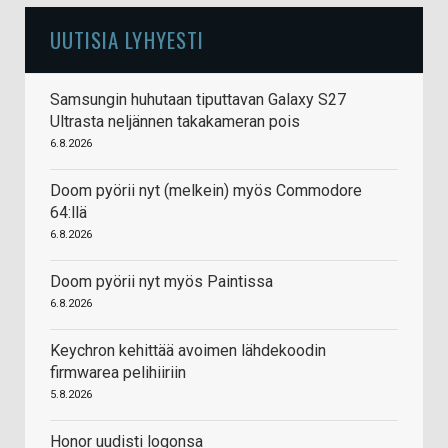
UUTISIA LYHYESTI
Samsungin huhutaan tiputtavan Galaxy S27
Ultrasta neljännen takakameran pois
6.8.2026
Doom pyörii nyt (melkein) myös Commodore
64:llä
6.8.2026
Doom pyörii nyt myös Paintissa
6.8.2026
Keychron kehittää avoimen lähdekoodin
firmwarea pelihiiriin
5.8.2026
Honor uudisti logonsa