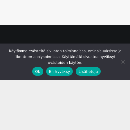
© S&J Media Oy
Käytämme evästeitä sivuston toiminnoissa, ominaisuuksissa ja
liikenteen analysoinnissa. Käyttämällä sivustoa hyväksyt
evästeiden käytön.
Ok
En hyväksy
Lisätietoja
;