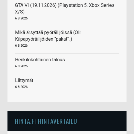
GTA VI (19.11.2026) (Playstation 5, Xbox Series
X/S)
6.8.2026
Mikä ärsyttää pyöräilijöissä (Oli:
Kilpapyöräilijöiden "pakat"..)
6.8.2026
Henkilökohtainen talous
6.8.2026
Liittymät
6.8.2026
HINTA.FI HINTAVERTAILU