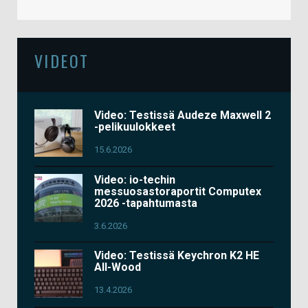
VIDEOT
Video: Testissä Audeze Maxwell 2
-pelikuulokkeet
15.6.2026
Video: io-techin
messuosastoraportit Computex
2026 -tapahtumasta
3.6.2026
Video: Testissä Keychron K2 HE
All-Wood
13.4.2026