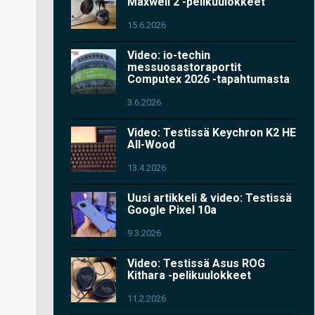
Maxwell 2 -pelikuulokkeet
15.6.2026
Video: io-techin
messuosastoraportit
Computex 2026 -tapahtumasta
3.6.2026
Video: Testissä Keychron K2 HE
All-Wood
13.4.2026
Uusi artikkeli & video: Testissä
Google Pixel 10a
9.3.2026
Video: Testissä Asus ROG
Kithara -pelikuulokkeet
11.2.2026