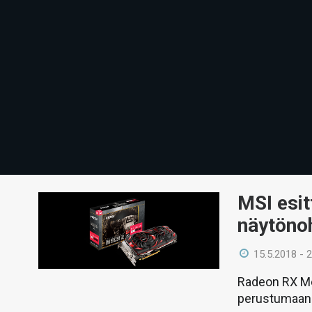
MSI esi
näytönoh
15.5.2018 - 
Radeon RX Mec
perustumaan 