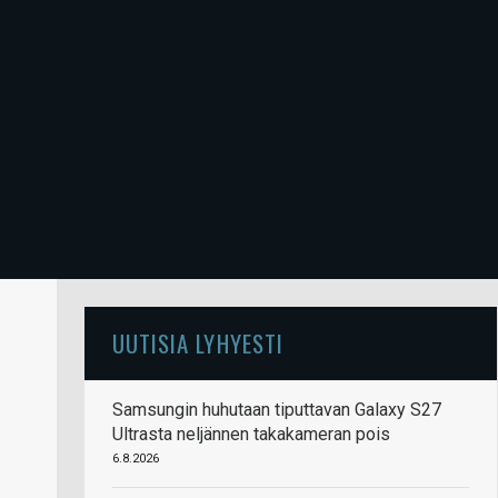
UUTISIA LYHYESTI
Samsungin huhutaan tiputtavan Galaxy S27
Ultrasta neljännen takakameran pois
6.8.2026