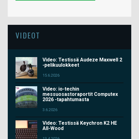
VIDEOT
Video: Testissä Audeze Maxwell 2
-pelikuulokkeet
15.6.2026
Video: io-techin
messuosastoraportit Computex
2026 -tapahtumasta
3.6.2026
Video: Testissä Keychron K2 HE
All-Wood
13.4.2026