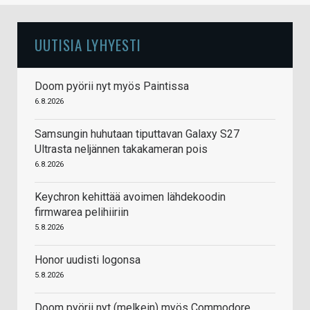
UUTISIA LYHYESTI
Doom pyörii nyt myös Paintissa
6.8.2026
Samsungin huhutaan tiputtavan Galaxy S27
Ultrasta neljännen takakameran pois
6.8.2026
Keychron kehittää avoimen lähdekoodin
firmwarea pelihiiriin
5.8.2026
Honor uudisti logonsa
5.8.2026
Doom pyörii nyt (melkein) myös Commodore