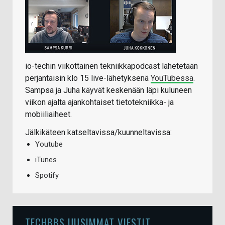
io-techin viikottainen tekniikkapodcast lähetetään
perjantaisin klo 15 live-lähetyksenä
YouTubessa
.
Sampsa ja Juha käyvät keskenään läpi kuluneen
viikon ajalta ajankohtaiset tietotekniikka- ja
mobiiliaiheet.
Jälkikäteen katseltavissa/kuunneltavissa:
Youtube
iTunes
Spotify
TECHBBS UUSIMMAT VIESTIT