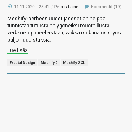
11.11.2020 - 23:41
/
Petrus Laine
Kommentit (19)
Meshify-perheen uudet jäsenet on helppo
tunnistaa tutuista polygoneiksi muotoillusta
verkkoetupaneeleistaan, vaikka mukana on myös
paljon uudistuksia.
Lue lisää
Fractal Design
Meshify 2
Meshify 2 XL