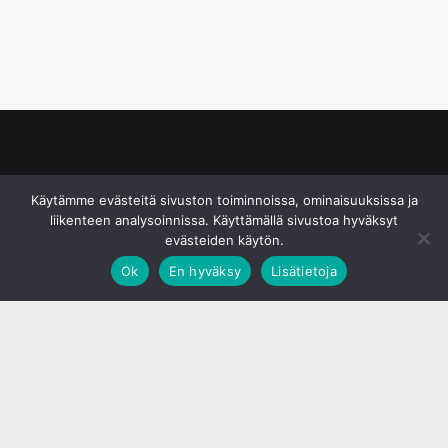
© S&J Media Oy
Käytämme evästeitä sivuston toiminnoissa, ominaisuuksissa ja
liikenteen analysoinnissa. Käyttämällä sivustoa hyväksyt
evästeiden käytön.
Ok
En hyväksy
Lisätietoja
;