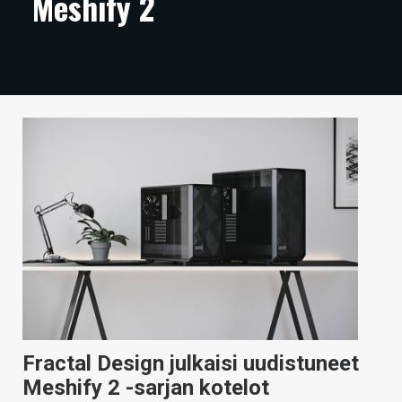
Meshify 2
ARTIKKELIT
VIDEOT
TECHBBS
TIETOA
HINTA.FI
KAUPPA
VAIHDA TEEMA
HAKU
Fractal Design julkaisi uudistuneet
Meshify 2 -sarjan kotelot