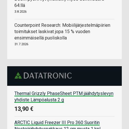
64:llä
3.8.2026
Counterpoint Research: Mobiilijärjestelmäpiirien
toimitukset laskivat jopa 15 % vuoden
ensimmäisellä puoliskolla
31.7.2026
Thermal Grizzly PhaseSheet PTM jäähdytyslevyn
yhdiste Lämpöalusta 2 g
13,90 €
ARCTIC Liquid Freezer III Pro 360 Suoritin
Nestejäähdytyspakkaus 12 cm musta 1 kpl