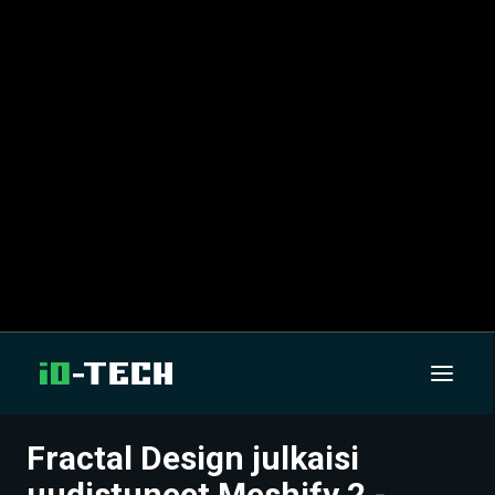
Fractal Design julkaisi
UUTISET
uudistuneet Meshify 2 -