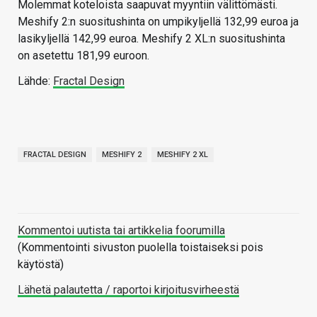
Molemmat koteloista saapuvat myyntiin välittömästi.
Meshify 2:n suositushinta on umpikyljellä 132,99 euroa ja
lasikyljellä 142,99 euroa. Meshify 2 XL:n suositushinta
on asetettu 181,99 euroon.
Lähde:
Fractal Design
FRACTAL DESIGN
MESHIFY 2
MESHIFY 2 XL
Kommentoi uutista tai artikkelia foorumilla
(Kommentointi sivuston puolella toistaiseksi pois
käytöstä)
Lähetä palautetta / raportoi kirjoitusvirheestä