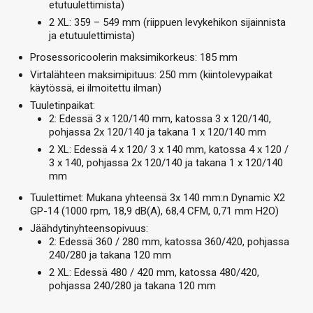
etutuulettimista)
2 XL: 359 – 549 mm (riippuen levykehikon sijainnista
ja etutuulettimista)
Prosessoricoolerin maksimikorkeus: 185 mm
Virtalähteen maksimipituus: 250 mm (kiintolevypaikat
käytössä, ei ilmoitettu ilman)
Tuuletinpaikat:
2: Edessä 3 x 120/140 mm, katossa 3 x 120/140,
pohjassa 2x 120/140 ja takana 1 x 120/140 mm
2 XL: Edessä 4 x 120/ 3 x 140 mm, katossa 4 x 120 /
3 x 140, pohjassa 2x 120/140 ja takana 1 x 120/140
mm
Tuulettimet: Mukana yhteensä 3x 140 mm:n Dynamic X2
GP-14 (1000 rpm, 18,9 dB(A), 68,4 CFM, 0,71 mm H2O)
Jäähdytinyhteensopivuus:
2: Edessä 360 / 280 mm, katossa 360/420, pohjassa
240/280 ja takana 120 mm
2 XL: Edessä 480 / 420 mm, katossa 480/420,
pohjassa 240/280 ja takana 120 mm