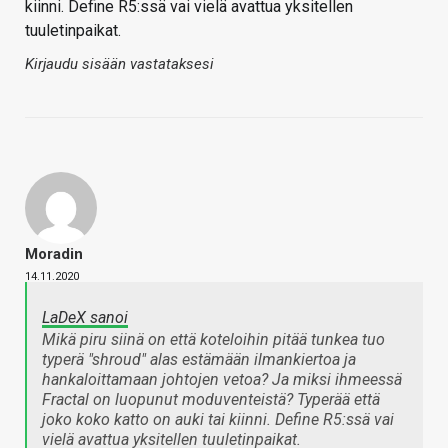
kiinni. Define R5:ssä vai vielä avattua yksitellen
tuuletinpaikat.
Kirjaudu sisään vastataksesi
Moradin
14.11.2020
LaDeX sanoi
Mikä piru siinä on että koteloihin pitää tunkea tuo
typerä "shroud" alas estämään ilmankiertoa ja
hankaloittamaan johtojen vetoa? Ja miksi ihmeessä
Fractal on luopunut moduventeistä? Typerää että
joko koko katto on auki tai kiinni. Define R5:ssä vai
vielä avattua yksitellen tuuletinpaikat.