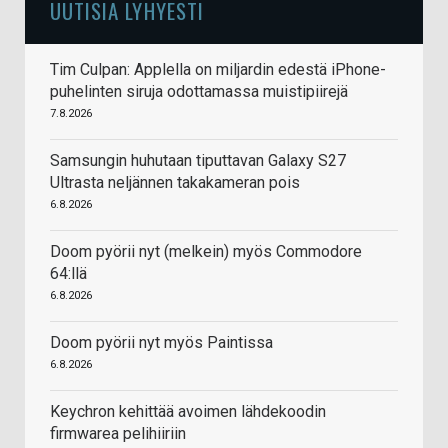
UUTISIA LYHYESTI
Tim Culpan: Applella on miljardin edestä iPhone-
puhelinten siruja odottamassa muistipiirejä
7.8.2026
Samsungin huhutaan tiputtavan Galaxy S27
Ultrasta neljännen takakameran pois
6.8.2026
Doom pyörii nyt (melkein) myös Commodore
64:llä
6.8.2026
Doom pyörii nyt myös Paintissa
6.8.2026
Keychron kehittää avoimen lähdekoodin
firmwarea pelihiiriin