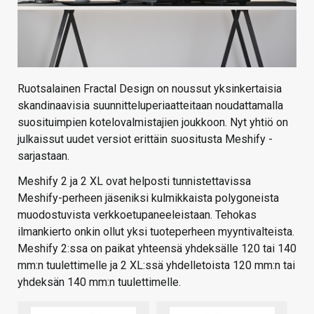
Ruotsalainen Fractal Design on noussut yksinkertaisia
skandinaavisia suunnitteluperiaatteitaan noudattamalla
suosituimpien kotelovalmistajien joukkoon. Nyt yhtiö on
julkaissut uudet versiot erittäin suositusta Meshify -
sarjastaan.
Meshify 2 ja 2 XL ovat helposti tunnistettavissa
Meshify-perheen jäseniksi kulmikkaista polygoneista
muodostuvista verkkoetupaneeleistaan. Tehokas
ilmankierto onkin ollut yksi tuoteperheen myyntivalteista.
Meshify 2:ssa on paikat yhteensä yhdeksälle 120 tai 140
mm:n tuulettimelle ja 2 XL:ssä yhdelletoista 120 mm:n tai
yhdeksän 140 mm:n tuulettimelle.