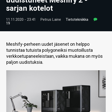
ARTIKKELIT
sarjan kotelot
VIDEOT
11.11.2020 - 23:41
Petrus Laine
Tietotekniikka
19
TECHBBS
TIETOA
Meshify-perheen uudet jäsenet on helppo
HINTA.FI
tunnistaa tutuista polygoneiksi muotoillusta
verkkoetupaneeleistaan, vaikka mukana on myös
KAUPPA
paljon uudistuksia.
VAIHDA TEEMA
HAKU