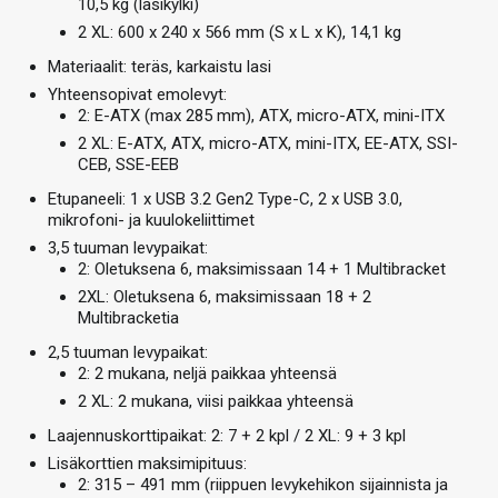
10,5 kg (lasikylki)
2 XL: 600 x 240 x 566 mm (S x L x K), 14,1 kg
Materiaalit: teräs, karkaistu lasi
Yhteensopivat emolevyt:
2: E-ATX (max 285 mm), ATX, micro-ATX, mini-ITX
2 XL: E-ATX, ATX, micro-ATX, mini-ITX, EE-ATX, SSI-
CEB, SSE-EEB
Etupaneeli: 1 x USB 3.2 Gen2 Type-C, 2 x USB 3.0,
mikrofoni- ja kuulokeliittimet
3,5 tuuman levypaikat:
2: Oletuksena 6, maksimissaan 14 + 1 Multibracket
2XL: Oletuksena 6, maksimissaan 18 + 2
Multibracketia
2,5 tuuman levypaikat:
2: 2 mukana, neljä paikkaa yhteensä
2 XL: 2 mukana, viisi paikkaa yhteensä
Laajennuskorttipaikat: 2: 7 + 2 kpl / 2 XL: 9 + 3 kpl
Lisäkorttien maksimipituus:
2: 315 – 491 mm (riippuen levykehikon sijainnista ja