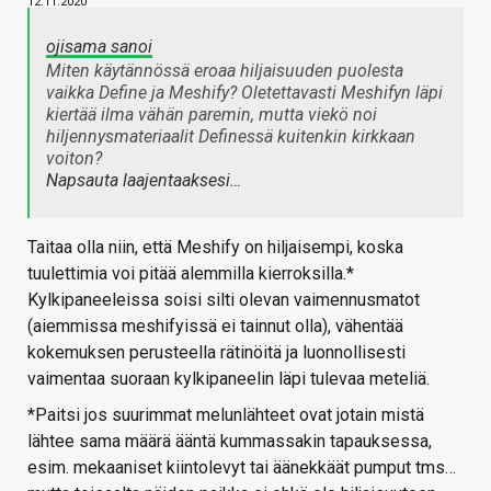
12.11.2020
ojisama sanoi
Miten käytännössä eroaa hiljaisuuden puolesta
vaikka Define ja Meshify? Oletettavasti Meshifyn läpi
kiertää ilma vähän paremin, mutta viekö noi
hiljennysmateriaalit Definessä kuitenkin kirkkaan
voiton?
Napsauta laajentaaksesi…
Taitaa olla niin, että Meshify on hiljaisempi, koska
tuulettimia voi pitää alemmilla kierroksilla.*
Kylkipaneeleissa soisi silti olevan vaimennusmatot
(aiemmissa meshifyissä ei tainnut olla), vähentää
kokemuksen perusteella rätinöitä ja luonnollisesti
vaimentaa suoraan kylkipaneelin läpi tulevaa meteliä.
*Paitsi jos suurimmat melunlähteet ovat jotain mistä
lähtee sama määrä ääntä kummassakin tapauksessa,
esim. mekaaniset kiintolevyt tai äänekkäät pumput tms…