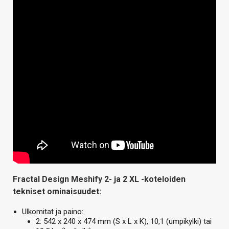
Fractal Design Meshify 2- ja 2 XL -koteloiden
tekniset ominaisuudet:
Ulkomitat ja paino:
2: 542 x 240 x 474 mm (S x L x K), 10,1 (umpikylki) tai