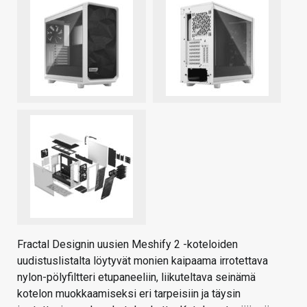
Fractal Designin uusien Meshify 2 -koteloiden
uudistuslistalta löytyvät monien kaipaama irrotettava
nylon-pölyfiltteri etupaneeliin, liikuteltava seinämä
kotelon muokkaamiseksi eri tarpeisiin ja täysin