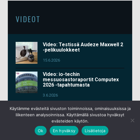
VIDEOT
Video: Testissä Audeze Maxwell 2
-pelikuulokkeet
15.6.2026
Video: io-techin
messuosastoraportit Computex
2026 -tapahtumasta
3.6.2026
Video: Testissä Keychron K2 HE
Käytämme evästeitä sivuston toiminnoissa, ominaisuuksissa ja
All-Wood
liikenteen analysoinnissa. Käyttämällä sivustoa hyväksyt
evästeiden käytön.
13.4.2026
Ok
En hyväksy
Lisätietoja
Uusi artikkeli & video: Testissä