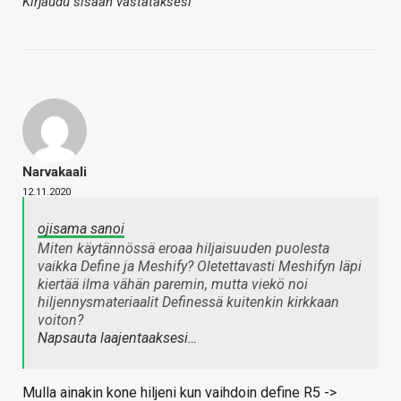
Kirjaudu sisään vastataksesi
Narvakaali
12.11.2020
ojisama sanoi
Miten käytännössä eroaa hiljaisuuden puolesta
vaikka Define ja Meshify? Oletettavasti Meshifyn läpi
kiertää ilma vähän paremin, mutta viekö noi
hiljennysmateriaalit Definessä kuitenkin kirkkaan
voiton?
Napsauta laajentaaksesi…
Mulla ainakin kone hiljeni kun vaihdoin define R5 ->