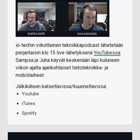
io-techin viikottainen tekniikkapodcast lähetetään
perjantaisin klo 15 live-lähetyksenä
YouTubessa
.
Sampsa ja Juha käyvät keskenään läpi kuluneen
viikon ajalta ajankohtaiset tietotekniikka- ja
mobiiliaiheet.
Jälkikäteen katseltavissa/kuunneltavissa:
Youtube
iTunes
Spotify