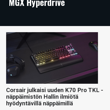
MGX Hyperdrive
ARTIKKELIT
VIDEOT
TECHBBS
TIETOA
HINTA.FI
KAUPPA
VAIHDA TEEMA
Corsair julkaisi uuden K70 Pro TKL -
HAKU
näppäimistön Hallin ilmiötä
hyödyntävillä näppäimillä