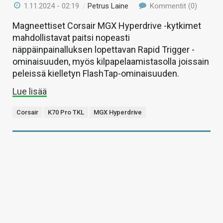
1.11.2024 - 02:19
/
Petrus Laine
Kommentit (0)
Magneettiset Corsair MGX Hyperdrive -kytkimet
mahdollistavat paitsi nopeasti
näppäinpainalluksen lopettavan Rapid Trigger -
ominaisuuden, myös kilpapelaamistasolla joissain
peleissä kielletyn FlashTap-ominaisuuden.
Lue lisää
Corsair
K70 Pro TKL
MGX Hyperdrive