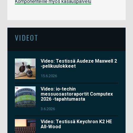
Komponenteille myös kasauspalvelu
VIDEOT
Video: Testissä Audeze Maxwell 2
-pelikuulokkeet
15.6.2026
Video: io-techin
messuosastoraportit Computex
2026 -tapahtumasta
3.6.2026
Video: Testissä Keychron K2 HE
All-Wood