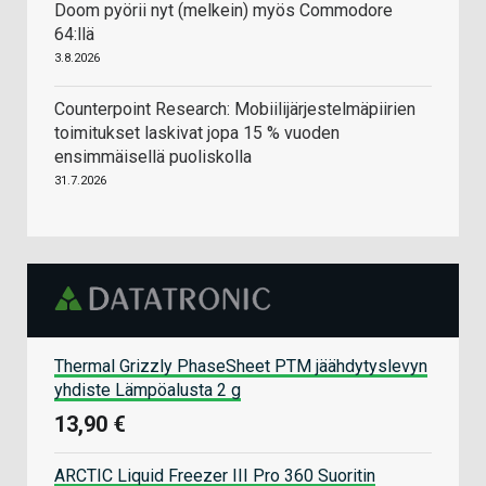
Doom pyörii nyt (melkein) myös Commodore
64:llä
3.8.2026
Counterpoint Research: Mobiilijärjestelmäpiirien
toimitukset laskivat jopa 15 % vuoden
ensimmäisellä puoliskolla
31.7.2026
Thermal Grizzly PhaseSheet PTM jäähdytyslevyn
yhdiste Lämpöalusta 2 g
13,90 €
ARCTIC Liquid Freezer III Pro 360 Suoritin