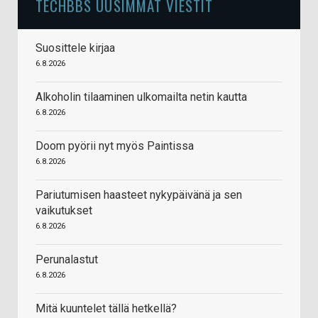
TECHBBS UUSIMMAT VIESTIT
Suosittele kirjaa
6.8.2026
Alkoholin tilaaminen ulkomailta netin kautta
6.8.2026
Doom pyörii nyt myös Paintissa
6.8.2026
Pariutumisen haasteet nykypäivänä ja sen
vaikutukset
6.8.2026
Perunalastut
6.8.2026
Mitä kuuntelet tällä hetkellä?