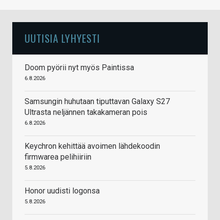
UUTISIA LYHYESTI
Doom pyörii nyt myös Paintissa
6.8.2026
Samsungin huhutaan tiputtavan Galaxy S27
Ultrasta neljännen takakameran pois
6.8.2026
Keychron kehittää avoimen lähdekoodin
firmwarea pelihiiriin
5.8.2026
Honor uudisti logonsa
5.8.2026