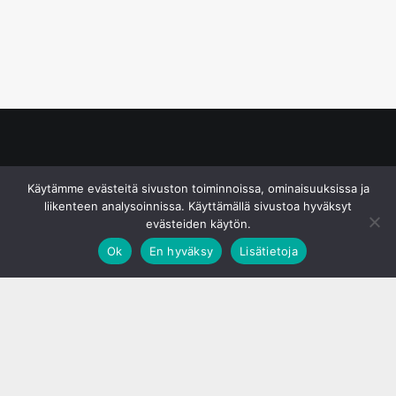
© S&J Media Oy
Käytämme evästeitä sivuston toiminnoissa, ominaisuuksissa ja
liikenteen analysoinnissa. Käyttämällä sivustoa hyväksyt
evästeiden käytön.
Ok
En hyväksy
Lisätietoja
;