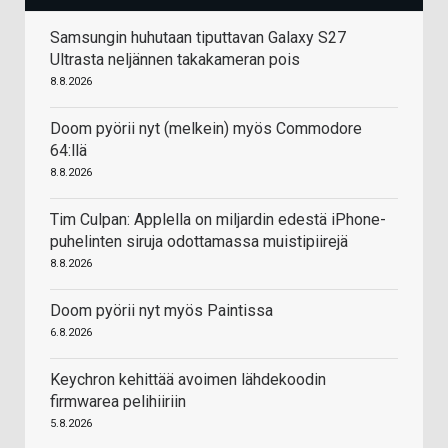
Samsungin huhutaan tiputtavan Galaxy S27
Ultrasta neljännen takakameran pois
8.8.2026
Doom pyörii nyt (melkein) myös Commodore
64:llä
8.8.2026
Tim Culpan: Applella on miljardin edestä iPhone-
puhelinten siruja odottamassa muistipiirejä
8.8.2026
Doom pyörii nyt myös Paintissa
6.8.2026
Keychron kehittää avoimen lähdekoodin
firmwarea pelihiiriin
5.8.2026