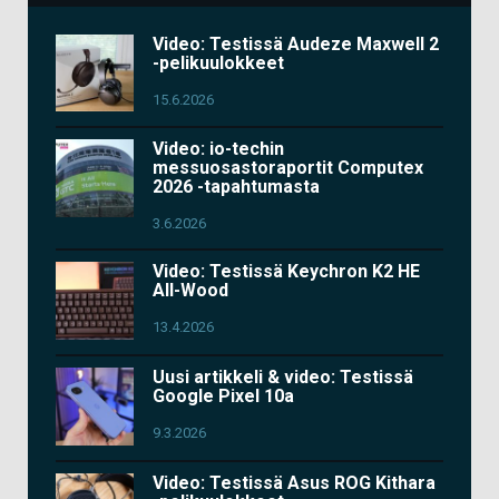
Video: Testissä Audeze Maxwell 2
-pelikuulokkeet
15.6.2026
Video: io-techin
messuosastoraportit Computex
2026 -tapahtumasta
3.6.2026
Video: Testissä Keychron K2 HE
All-Wood
13.4.2026
Uusi artikkeli & video: Testissä
Google Pixel 10a
9.3.2026
Video: Testissä Asus ROG Kithara