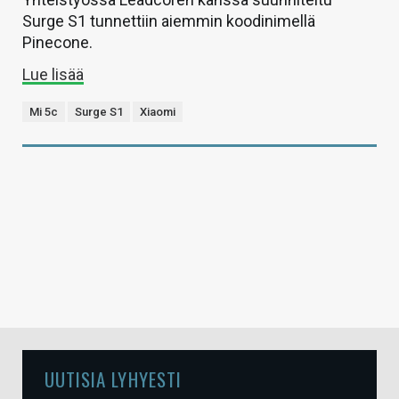
Surge S1 tunnettiin aiemmin koodinimellä
Pinecone.
Lue lisää
Mi 5c
Surge S1
Xiaomi
UUTISIA LYHYESTI