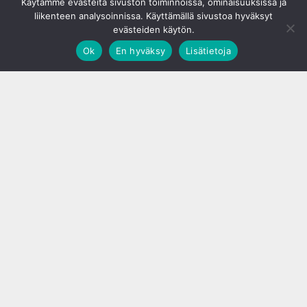
Käytämme evästeitä sivuston toiminnoissa, ominaisuuksissa ja
liikenteen analysoinnissa. Käyttämällä sivustoa hyväksyt
evästeiden käytön.
Ok
En hyväksy
Lisätietoja
;