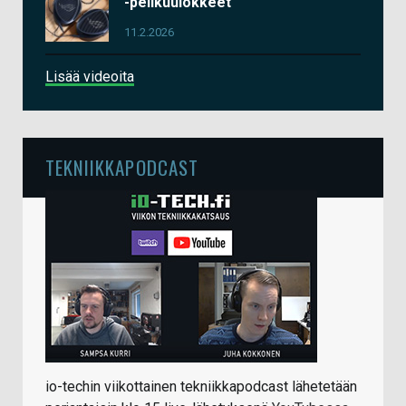
-pelikuulokkeet
11.2.2026
Lisää videoita
TEKNIIKKAPODCAST
io-techin viikottainen tekniikkapodcast lähetetään