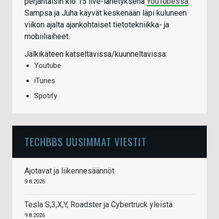
perjantaisin klo 15 live-lähetyksenä
YouTubessa
.
Sampsa ja Juha käyvät keskenään läpi kuluneen
viikon ajalta ajankohtaiset tietotekniikka- ja
mobiiliaiheet.
Jälkikäteen katseltavissa/kuunneltavissa:
Youtube
iTunes
Spotify
TECHBBS UUSIMMAT VIESTIT
Ajotavat ja liikennesäännöt
9.8.2026
Tesla S,3,X,Y, Roadster ja Cybertruck yleistä
9.8.2026