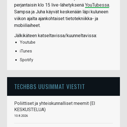
perjantaisin klo 15 live-lähetyksenä
YouTubessa
.
Sampsa ja Juha käyvät keskenään läpi kuluneen
viikon ajalta ajankohtaiset tietotekniikka- ja
mobiiliaiheet.
Jälkikäteen katseltavissa/kuunneltavissa:
Youtube
iTunes
Spotify
TECHBBS UUSIMMAT VIESTIT
Poliittiset ja yhteiskunnalliset meemit (EI
KESKUSTELUA)
10.8.2026