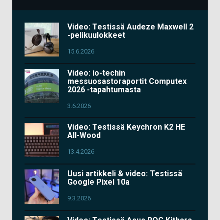
Video: Testissä Audeze Maxwell 2
-pelikuulokkeet
15.6.2026
Video: io-techin
messuosastoraportit Computex
2026 -tapahtumasta
3.6.2026
Video: Testissä Keychron K2 HE
All-Wood
13.4.2026
Uusi artikkeli & video: Testissä
Google Pixel 10a
9.3.2026