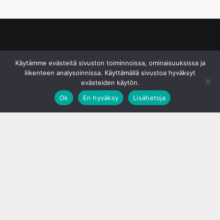
© S&J Media Oy
Käytämme evästeitä sivuston toiminnoissa, ominaisuuksissa ja
liikenteen analysoinnissa. Käyttämällä sivustoa hyväksyt
evästeiden käytön.
Ok
En hyväksy
Lisätietoja
;