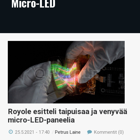
Micro-LED
ARTIKKELIT
VIDEOT
TECHBBS
TIETOA
HINTA.FI
KAUPPA
VAIHDA TEEMA
Royole esitteli taipuisaa ja venyvää
HAKU
micro-LED-paneelia
25.5.2021 - 17:40
/
Petrus Laine
Kommentit (0)