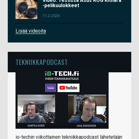
Video: Testissä Asus ROG Kithara
-pelikuulokkeet
11.2.2026
Lisää videoita
TEKNIIKKAPODCAST
io-techin viikottainen tekniikkapodcast lähetetään