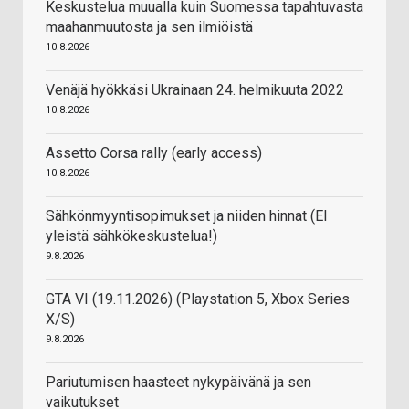
Keskustelua muualla kuin Suomessa tapahtuvasta
maahanmuutosta ja sen ilmiöistä
10.8.2026
Venäjä hyökkäsi Ukrainaan 24. helmikuuta 2022
10.8.2026
Assetto Corsa rally (early access)
10.8.2026
Sähkönmyyntisopimukset ja niiden hinnat (EI
yleistä sähkökeskustelua!)
9.8.2026
GTA VI (19.11.2026) (Playstation 5, Xbox Series
X/S)
9.8.2026
Pariutumisen haasteet nykypäivänä ja sen
vaikutukset