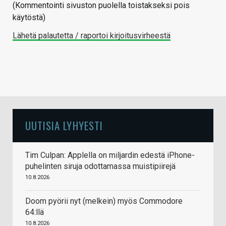
(Kommentointi sivuston puolella toistakseksi pois
käytöstä)
Lähetä palautetta / raportoi kirjoitusvirheestä
UUTISIA LYHYESTI
Tim Culpan: Applella on miljardin edestä iPhone-
puhelinten siruja odottamassa muistipiirejä
10.8.2026
Doom pyörii nyt (melkein) myös Commodore
64:llä
10.8.2026