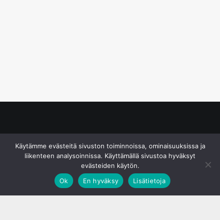
© S&J Media Oy
Käytämme evästeitä sivuston toiminnoissa, ominaisuuksissa ja
liikenteen analysoinnissa. Käyttämällä sivustoa hyväksyt
evästeiden käytön.
Ok
En hyväksy
Lisätietoja
;