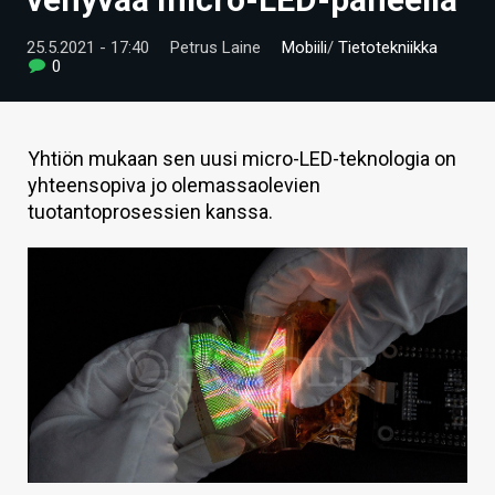
ARTIKKELIT
25.5.2021 - 17:40
Petrus Laine
Mobiili
/
Tietotekniikka
0
VIDEOT
TECHBBS
Yhtiön mukaan sen uusi micro-LED-teknologia on
TIETOA
yhteensopiva jo olemassaolevien
tuotantoprosessien kanssa.
HINTA.FI
KAUPPA
VAIHDA TEEMA
HAKU