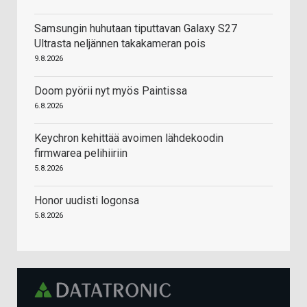
Samsungin huhutaan tiputtavan Galaxy S27
Ultrasta neljännen takakameran pois
9.8.2026
Doom pyörii nyt myös Paintissa
6.8.2026
Keychron kehittää avoimen lähdekoodin
firmwarea pelihiiriin
5.8.2026
Honor uudisti logonsa
5.8.2026