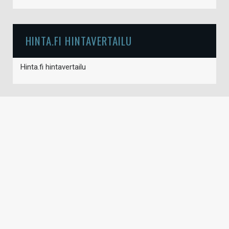
HINTA.FI HINTAVERTAILU
Hinta.fi hintavertailu