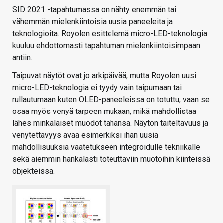
SID 2021 -tapahtumassa on nähty enemmän tai
vähemmän mielenkiintoisia uusia paneeleita ja
teknologioita. Royolen esittelemä micro-LED-teknologia
kuuluu ehdottomasti tapahtuman mielenkiintoisimpaan
antiin.
Taipuvat näytöt ovat jo arkipäivää, mutta Royolen uusi
micro-LED-teknologia ei tyydy vain taipumaan tai
rullautumaan kuten OLED-paneeleissa on totuttu, vaan se
osaa myös venyä tarpeen mukaan, mikä mahdollistaa
lähes minkälaiset muodot tahansa. Näytön taiteltavuus ja
venytettävyys avaa esimerkiksi ihan uusia
mahdollisuuksia vaatetukseen integroidulle tekniikalle
sekä aiemmin hankalasti toteuttaviin muotoihin kiinteissä
objekteissa.