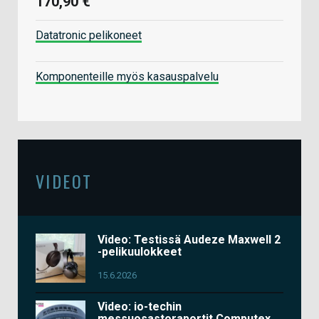
170,90 €
Datatronic pelikoneet
Komponenteille myös kasauspalvelu
VIDEOT
Video: Testissä Audeze Maxwell 2
-pelikuulokkeet
15.6.2026
Video: io-techin
messuosastoraportit Computex