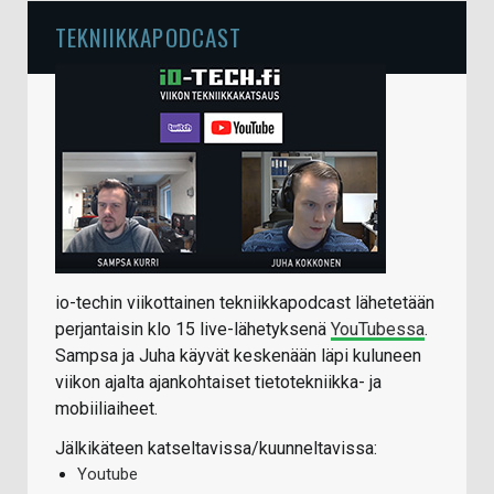
TEKNIIKKAPODCAST
io-techin viikottainen tekniikkapodcast lähetetään
perjantaisin klo 15 live-lähetyksenä
YouTubessa
.
Sampsa ja Juha käyvät keskenään läpi kuluneen
viikon ajalta ajankohtaiset tietotekniikka- ja
mobiiliaiheet.
Jälkikäteen katseltavissa/kuunneltavissa:
Youtube