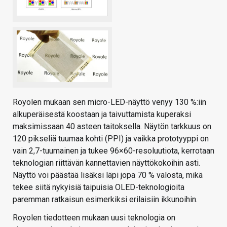
Royolen mukaan sen micro-LED-näyttö venyy 130 %:iin
alkuperäisestä koostaan ja taivuttamista kuperaksi
maksimissaan 40 asteen taitoksella. Näytön tarkkuus on
120 pikseliä tuumaa kohti (PPI) ja vaikka prototyyppi on
vain 2,7-tuumainen ja tukee 96×60-resoluutiota, kerrotaan
teknologian riittävän kannettavien näyttökokoihin asti.
Näyttö voi päästää lisäksi läpi jopa 70 % valosta, mikä
tekee siitä nykyisiä taipuisia OLED-teknologioita
paremman ratkaisun esimerkiksi erilaisiin ikkunoihin.
Royolen tiedotteen mukaan uusi teknologia on