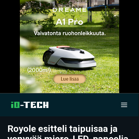
Royole esitteli taipuisaa ja
UUTISET
venyvää micro-LED-paneelia