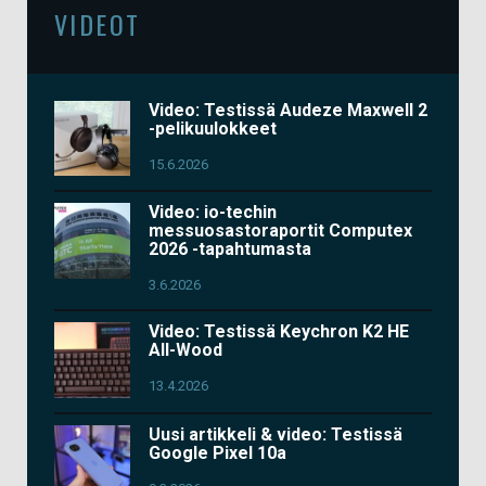
VIDEOT
Video: Testissä Audeze Maxwell 2
-pelikuulokkeet
15.6.2026
Video: io-techin
messuosastoraportit Computex
2026 -tapahtumasta
3.6.2026
Video: Testissä Keychron K2 HE
All-Wood
13.4.2026
Uusi artikkeli & video: Testissä
Google Pixel 10a