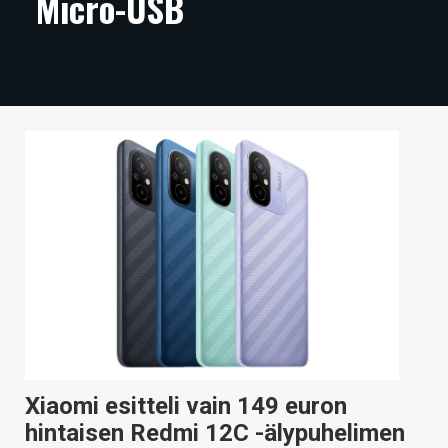
Micro-USB
ARTIKKELIT
VIDEOT
TECHBBS
TIETOA
HINTA.FI
KAUPPA
VAIHDA TEEMA
HAKU
Xiaomi esitteli vain 149 euron
hintaisen Redmi 12C -älypuhelimen