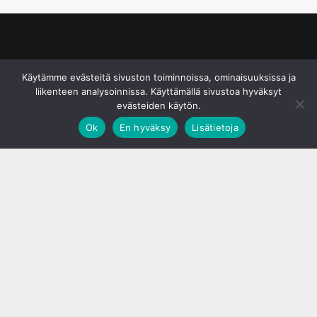
© S&J Media Oy
Käytämme evästeitä sivuston toiminnoissa, ominaisuuksissa ja
liikenteen analysoinnissa. Käyttämällä sivustoa hyväksyt
evästeiden käytön.
Ok
En hyväksy
Lisätietoja
;