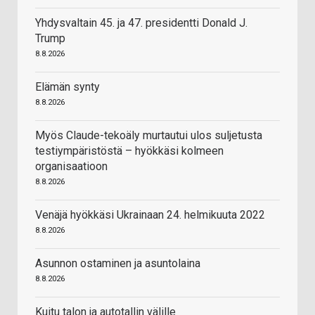
Yhdysvaltain 45. ja 47. presidentti Donald J.
Trump
8.8.2026
Elämän synty
8.8.2026
Myös Claude-tekoäly murtautui ulos suljetusta
testiympäristöstä – hyökkäsi kolmeen
organisaatioon
8.8.2026
Venäjä hyökkäsi Ukrainaan 24. helmikuuta 2022
8.8.2026
Asunnon ostaminen ja asuntolaina
8.8.2026
Kuitu talon ja autotallin välille