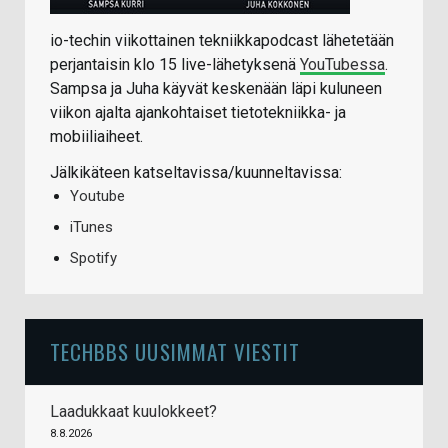
io-techin viikottainen tekniikkapodcast lähetetään
perjantaisin klo 15 live-lähetyksenä
YouTubessa
.
Sampsa ja Juha käyvät keskenään läpi kuluneen
viikon ajalta ajankohtaiset tietotekniikka- ja
mobiiliaiheet.
Jälkikäteen katseltavissa/kuunneltavissa:
Youtube
iTunes
Spotify
TECHBBS UUSIMMAT VIESTIT
Laadukkaat kuulokkeet?
8.8.2026