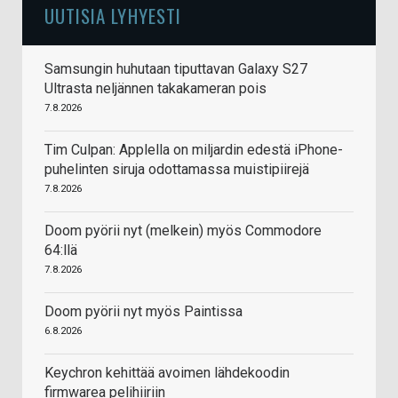
UUTISIA LYHYESTI
Samsungin huhutaan tiputtavan Galaxy S27
Ultrasta neljännen takakameran pois
7.8.2026
Tim Culpan: Applella on miljardin edestä iPhone-
puhelinten siruja odottamassa muistipiirejä
7.8.2026
Doom pyörii nyt (melkein) myös Commodore
64:llä
7.8.2026
Doom pyörii nyt myös Paintissa
6.8.2026
Keychron kehittää avoimen lähdekoodin
firmwarea pelihiiriin