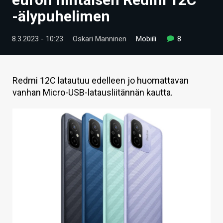
ARTIKKELIT
-älypuhelimen
VIDEOT
8.3.2023 - 10:23
Oskari Manninen
Mobiili
8
TECHBBS
TIETOA
Redmi 12C latautuu edelleen jo huomattavan
vanhan Micro-USB-latausliitännän kautta.
HINTA.FI
KAUPPA
VAIHDA TEEMA
HAKU