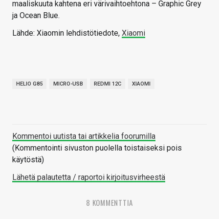
maaliskuuta kahtena eri värivaihtoehtona – Graphic Grey
ja Ocean Blue.
Lähde: Xiaomin lehdistötiedote,
Xiaomi
HELIO G85
MICRO-USB
REDMI 12C
XIAOMI
Kommentoi uutista tai artikkelia foorumilla
(Kommentointi sivuston puolella toistaiseksi pois
käytöstä)
Lähetä palautetta / raportoi kirjoitusvirheestä
8 KOMMENTTIA