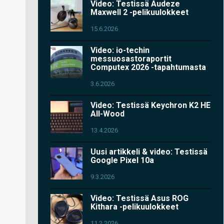
Video: Testissä Audeze
Maxwell 2 -pelikuulokkeet
15.6.2026
Video: io-techin
messuosastoraportit
Computex 2026 -tapahtumasta
3.6.2026
Video: Testissä Keychron K2 HE
All-Wood
13.4.2026
Uusi artikkeli & video: Testissä
Google Pixel 10a
9.3.2026
Video: Testissä Asus ROG
Kithara -pelikuulokkeet
11.2.2026