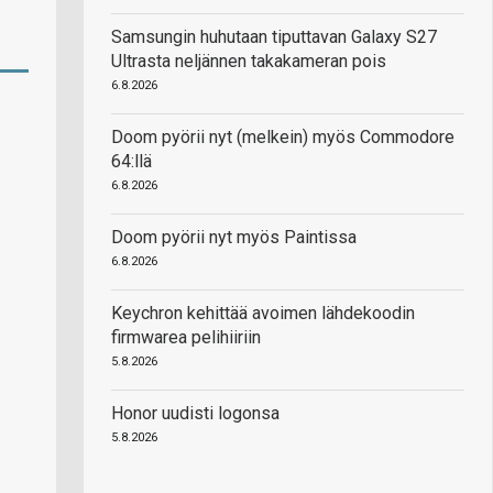
Samsungin huhutaan tiputtavan Galaxy S27
Ultrasta neljännen takakameran pois
6.8.2026
Doom pyörii nyt (melkein) myös Commodore
64:llä
6.8.2026
Doom pyörii nyt myös Paintissa
6.8.2026
Keychron kehittää avoimen lähdekoodin
firmwarea pelihiiriin
5.8.2026
Honor uudisti logonsa
5.8.2026