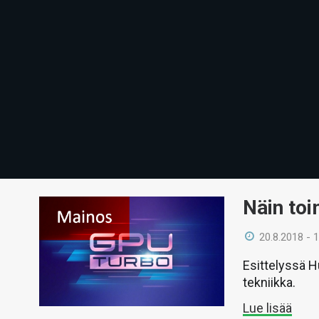
Näin toi
20.8.2018 - 
Esittelyssä H
tekniikka.
Lue lisää