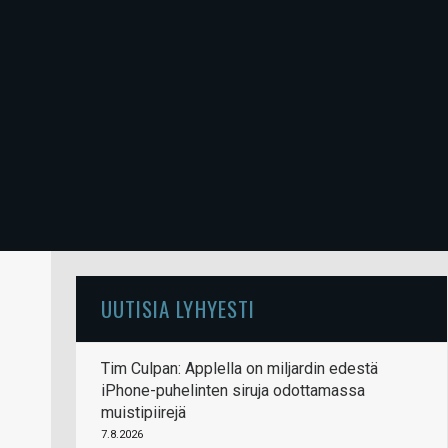
UUTISIA LYHYESTI
Tim Culpan: Applella on miljardin edestä
iPhone-puhelinten siruja odottamassa
muistipiirejä
7.8.2026