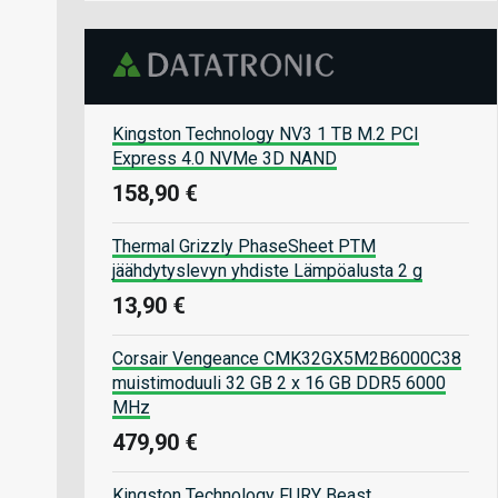
Kingston Technology NV3 1 TB M.2 PCI
Express 4.0 NVMe 3D NAND
158,90 €
Thermal Grizzly PhaseSheet PTM
jäähdytyslevyn yhdiste Lämpöalusta 2 g
13,90 €
Corsair Vengeance CMK32GX5M2B6000C38
muistimoduuli 32 GB 2 x 16 GB DDR5 6000
MHz
479,90 €
Kingston Technology FURY Beast