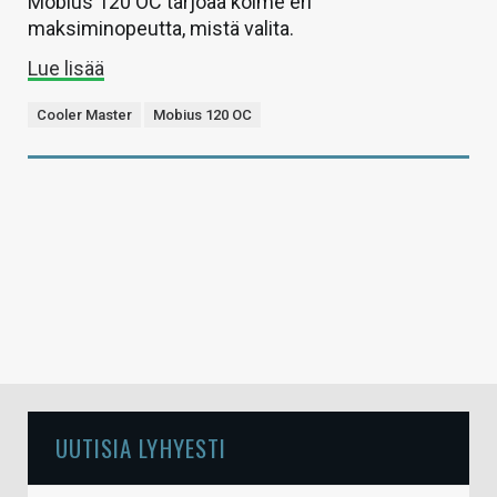
Mobius 120 OC tarjoaa kolme eri
maksiminopeutta, mistä valita.
Lue lisää
Cooler Master
Mobius 120 OC
UUTISIA LYHYESTI