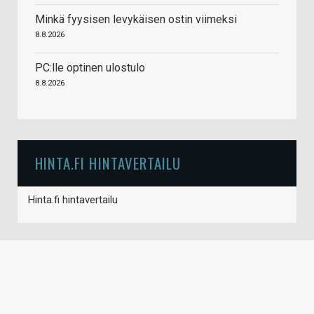
Minkä fyysisen levykäisen ostin viimeksi
8.8.2026
PC:lle optinen ulostulo
8.8.2026
HINTA.FI HINTAVERTAILU
Hinta.fi hintavertailu