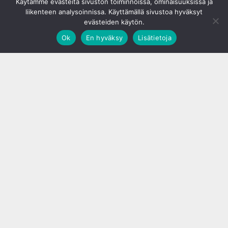
Käytämme evästeitä sivuston toiminnoissa, ominaisuuksissa ja
liikenteen analysoinnissa. Käyttämällä sivustoa hyväksyt
evästeiden käytön.
Ok
En hyväksy
Lisätietoja
;