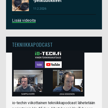
-pelikuulokkeet
11.2.2026
Lisää videoita
TEKNIIKKAPODCAST
io-techin viikottainen tekniikkapodcast lähetetään