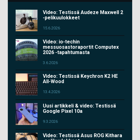
Video: Testissä Audeze Maxwell 2
-pelikuulokkeet
15.6.2026
Video: io-techin
messuosastoraportit Computex
2026 -tapahtumasta
3.6.2026
Video: Testissä Keychron K2 HE
All-Wood
13.4.2026
Uusi artikkeli & video: Testissä
Google Pixel 10a
9.3.2026
Video: Testissä Asus ROG Kithara