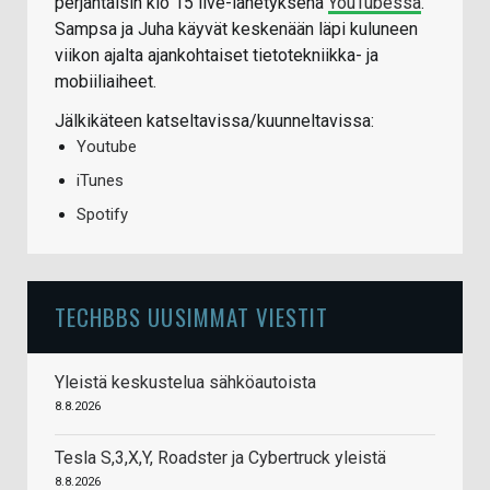
perjantaisin klo 15 live-lähetyksenä
YouTubessa
.
Sampsa ja Juha käyvät keskenään läpi kuluneen
viikon ajalta ajankohtaiset tietotekniikka- ja
mobiiliaiheet.
Jälkikäteen katseltavissa/kuunneltavissa:
Youtube
iTunes
Spotify
TECHBBS UUSIMMAT VIESTIT
Yleistä keskustelua sähköautoista
8.8.2026
Tesla S,3,X,Y, Roadster ja Cybertruck yleistä
8.8.2026