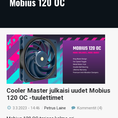
Mobius 120 OC
ARTIKKELIT
VIDEOT
TECHBBS
TIETOA
HINTA.FI
KAUPPA
VAIHDA TEEMA
Cooler Master julkaisi uudet Mobius
120 OC -tuulettimet
HAKU
3.3.2023 - 14:46
/
Petrus Laine
Kommentit (4)