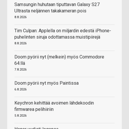
Samsungin huhutaan tiputtavan Galaxy S27
Ultrasta neljännen takakameran pois
8.8.2026
Tim Culpan: Applella on miljardin edestä iPhone-
puhelinten siruja odottamassa muistipiirejä
8.8.2026
Doom pyörii nyt (melkein) myös Commodore
64:llä
7.8.2026
Doom pyörii nyt myös Paintissa
6.8.2026
Keychron kehittää avoimen lähdekoodin
firmwarea pelihiiriin
5.8.2026