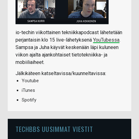
io-techin viikottainen tekniikkapodcast lähetetään
perjantaisin klo 15 live-lähetyksenä
YouTubessa
.
Sampsa ja Juha käyvät keskenään läpi kuluneen
viikon ajalta ajankohtaiset tietotekniikka- ja
mobiiliaiheet.
Jälkikäteen katseltavissa/kuunneltavissa:
Youtube
iTunes
Spotify
TECHBBS UUSIMMAT VIESTIT