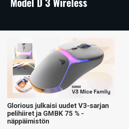
Model D 3 Wireless
ARTIKKELIT
VIDEOT
TECHBBS
TIETOA
HINTA.FI
KAUPPA
VAIHDA TEEMA
Glorious julkaisi uudet V3-sarjan
HAKU
pelihiiret ja GMBK 75 % -
näppäimistön