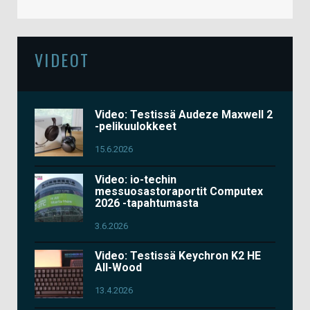
VIDEOT
Video: Testissä Audeze Maxwell 2
-pelikuulokkeet
15.6.2026
Video: io-techin
messuosastoraportit Computex
2026 -tapahtumasta
3.6.2026
Video: Testissä Keychron K2 HE
All-Wood
13.4.2026