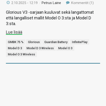
2.10.2025 - 12:19
/
Petrus Laine
Kommentit (1)
Glorious V3 -sarjaan kuuluvat sekä langattomat
että langalliset mallit Model O 3:sta ja Model D
3:sta.
Lue lisää
GMBK 75 %
Glorious
Guardian Battery
InfinitePlay
Model D 3
Model D 3 Wireless
Model O 3
Model O 3 Wireless