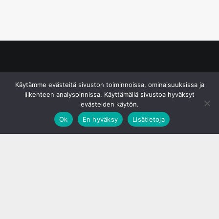
© S&J Media Oy
Käytämme evästeitä sivuston toiminnoissa, ominaisuuksissa ja
liikenteen analysoinnissa. Käyttämällä sivustoa hyväksyt
evästeiden käytön.
Ok
En hyväksy
Lisätietoja
;