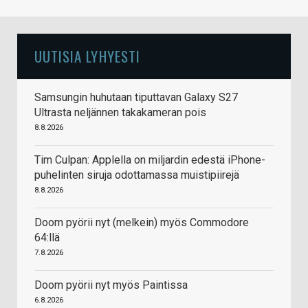
UUTISIA LYHYESTI
Samsungin huhutaan tiputtavan Galaxy S27
Ultrasta neljännen takakameran pois
8.8.2026
Tim Culpan: Applella on miljardin edestä iPhone-
puhelinten siruja odottamassa muistipiirejä
8.8.2026
Doom pyörii nyt (melkein) myös Commodore
64:llä
7.8.2026
Doom pyörii nyt myös Paintissa
6.8.2026