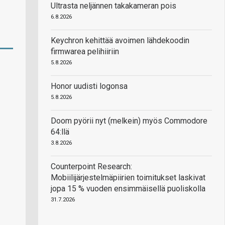
Ultrasta neljännen takakameran pois
6.8.2026
Keychron kehittää avoimen lähdekoodin
firmwarea pelihiiriin
5.8.2026
Honor uudisti logonsa
5.8.2026
Doom pyörii nyt (melkein) myös Commodore
64:llä
3.8.2026
Counterpoint Research:
Mobiilijärjestelmäpiirien toimitukset laskivat
jopa 15 % vuoden ensimmäisellä puoliskolla
31.7.2026