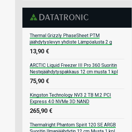
Thermal Grizzly PhaseSheet PTM
jäähdytyslevyn yhdiste Lämpöalusta 2 g
13,90 €
ARCTIC Liquid Freezer III Pro 360 Suoritin
Nestejäähdytyspakkaus 12 cm musta 1 kpl
75,90 €
Kingston Technology NV3 2 TB M.2 PCI
Express 4.0 NVMe 3D NAND
265,90 €
Thermalright Phantom Spirit 120 SE ARGB
Suoritin Ilmanjäähdytin 12 cm Musta 1 kpl