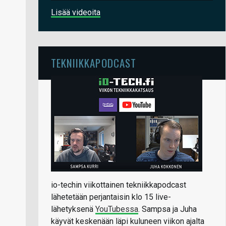
Lisää videoita
TEKNIIKKAPODCAST
io-techin viikottainen tekniikkapodcast
lähetetään perjantaisin klo 15 live-
lähetyksenä
YouTubessa
. Sampsa ja Juha
käyvät keskenään läpi kuluneen viikon ajalta