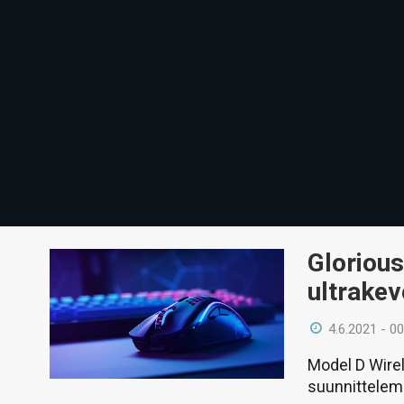
Glorious
ultrakev
4.6.2021 - 00
Model D Wire
suunnittelem