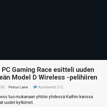
 PC Gaming Race esitteli uuden
eän Model D Wireless -pelihiiren
:03
/
Petrus Laine
Kommentit (11)
less tuo mukanaan yhtiön yhdessä Kailhin kanssa
at uudet kytkimet.