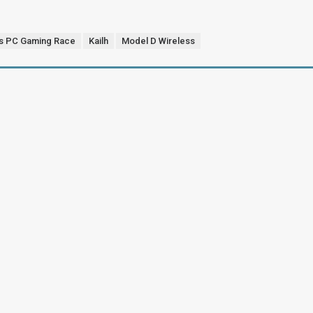
us PC Gaming Race
Kailh
Model D Wireless