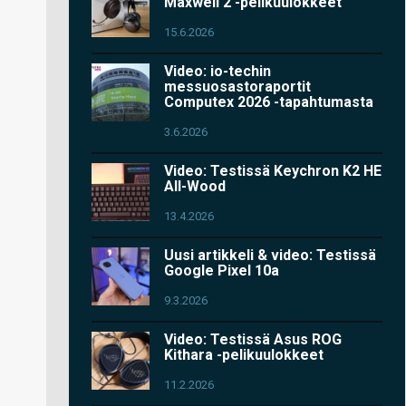
Maxwell 2 -pelikuulokkeet
15.6.2026
Video: io-techin
messuosastoraportit
Computex 2026 -tapahtumasta
3.6.2026
Video: Testissä Keychron K2 HE
All-Wood
13.4.2026
Uusi artikkeli & video: Testissä
Google Pixel 10a
9.3.2026
Video: Testissä Asus ROG
Kithara -pelikuulokkeet
11.2.2026