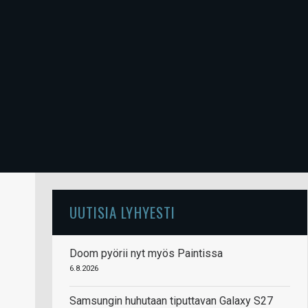
UUTISIA LYHYESTI
Doom pyörii nyt myös Paintissa
6.8.2026
Samsungin huhutaan tiputtavan Galaxy S27