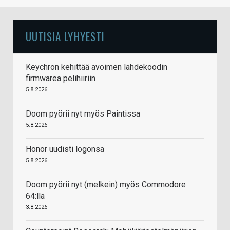
UUTISIA LYHYESTI
Keychron kehittää avoimen lähdekoodin
firmwarea pelihiiriin
5.8.2026
Doom pyörii nyt myös Paintissa
5.8.2026
Honor uudisti logonsa
5.8.2026
Doom pyörii nyt (melkein) myös Commodore
64:llä
3.8.2026