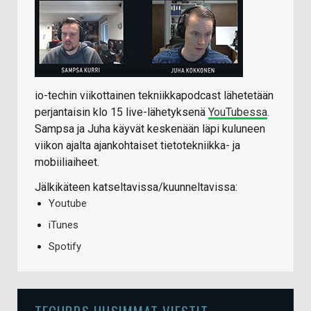
io-techin viikottainen tekniikkapodcast lähetetään
perjantaisin klo 15 live-lähetyksenä
YouTubessa
.
Sampsa ja Juha käyvät keskenään läpi kuluneen
viikon ajalta ajankohtaiset tietotekniikka- ja
mobiiliaiheet.
Jälkikäteen katseltavissa/kuunneltavissa:
Youtube
iTunes
Spotify