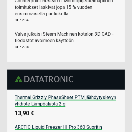
Counterpoint Research: Mobiilijärjestelmäpiirien
toimitukset laskivat jopa 15 % vuoden
ensimmäisellä puoliskolla
31.7.2026
Valve julkaisi Steam Machinen kotelon 3D CAD -
tiedostot avoimeen käyttöön
31.7.2026
Thermal Grizzly PhaseSheet PTM jäähdytyslevyn
yhdiste Lämpöalusta 2 g
13,90 €
ARCTIC Liquid Freezer III Pro 360 Suoritin