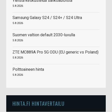
Yleistä keskustelua sähköautoista
5.8.2026
Samsung Galaxy S24 / S24+ / S24 Ultra
5.8.2026
Suomen valtion default 2030-luvulla
5.8.2026
ZTE MC889A Pro 5G ODU (EU generic vs Poland)
5.8.2026
Polttoaineen hinta
5.8.2026
HINTA.FI HINTAVERTAILU