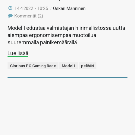
14.4.2022 - 10:25
/
Oskari Manninen
Kommentit (2)
Model I edustaa valmistajan hiirimallistossa uutta
aiempaa ergonomisempaa muotoilua
suuremmalla painikemäärällä.
Lue lisää
Glorious PC Gaming Race
Model I
pelihiiri