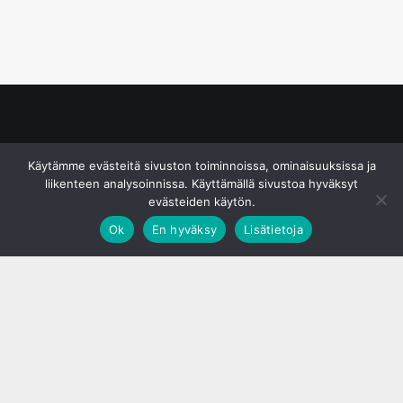
© S&J Media Oy
Käytämme evästeitä sivuston toiminnoissa, ominaisuuksissa ja
liikenteen analysoinnissa. Käyttämällä sivustoa hyväksyt
evästeiden käytön.
Ok
En hyväksy
Lisätietoja
;