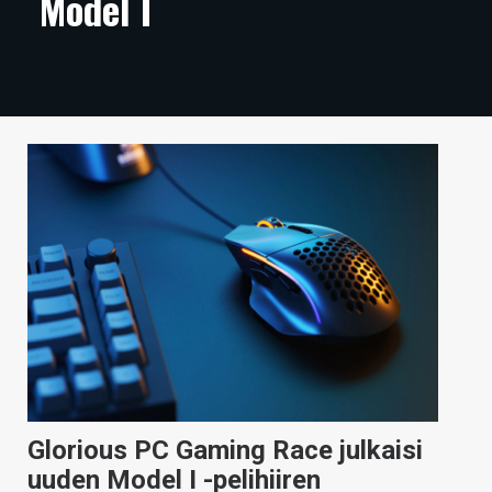
Model I
ARTIKKELIT
VIDEOT
TECHBBS
TIETOA
HINTA.FI
KAUPPA
VAIHDA TEEMA
HAKU
Glorious PC Gaming Race julkaisi
uuden Model I -pelihiiren