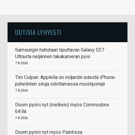
UUTISIA LYHYESTI
Samsungin huhutaan tiputtavan Galaxy S27
Ultrasta neljännen takakameran pois
7.8.2026
Tim Culpan: Applella on miljardin edestä iPhone-
puhelinten siruja odottamassa muistipiirejä
7.8.2026
Doom pyörii nyt (melkein) myös Commodore
64:llä
7.8.2026
Doom pyörii nyt myös Paintissa