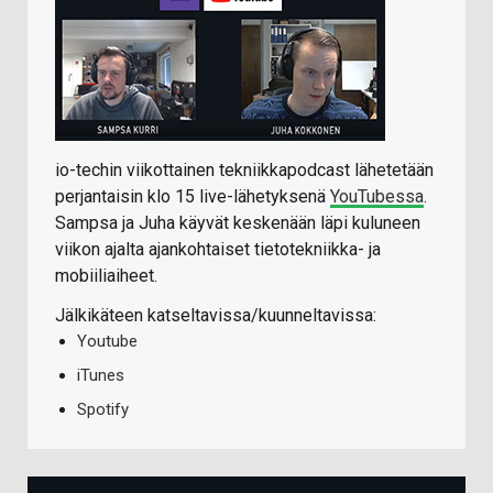
io-techin viikottainen tekniikkapodcast lähetetään
perjantaisin klo 15 live-lähetyksenä
YouTubessa
.
Sampsa ja Juha käyvät keskenään läpi kuluneen
viikon ajalta ajankohtaiset tietotekniikka- ja
mobiiliaiheet.
Jälkikäteen katseltavissa/kuunneltavissa:
Youtube
iTunes
Spotify