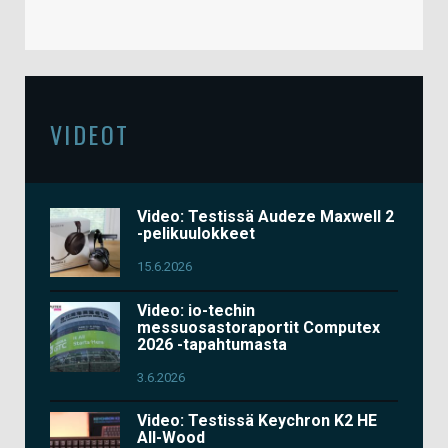
VIDEOT
Video: Testissä Audeze Maxwell 2
-pelikuulokkeet
15.6.2026
Video: io-techin
messuosastoraportit Computex
2026 -tapahtumasta
3.6.2026
Video: Testissä Keychron K2 HE
All-Wood