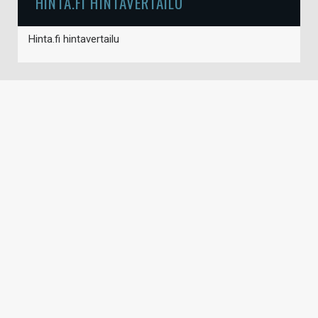
HINTA.FI HINTAVERTAILU
Hinta.fi hintavertailu