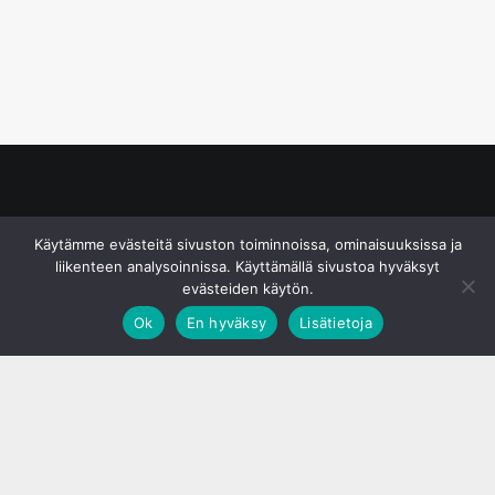
© S&J Media Oy
Käytämme evästeitä sivuston toiminnoissa, ominaisuuksissa ja
liikenteen analysoinnissa. Käyttämällä sivustoa hyväksyt
evästeiden käytön.
Ok
En hyväksy
Lisätietoja
;