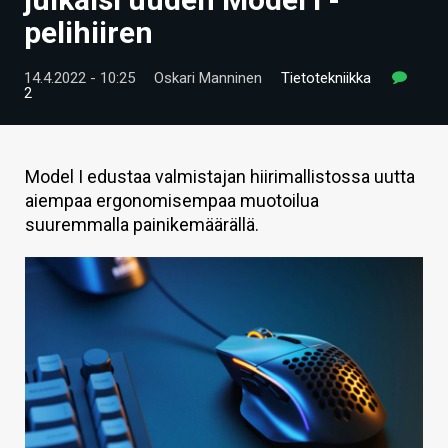
ARTIKKELIT
pelihiiren
VIDEOT
14.4.2022 - 10:25
Oskari Manninen
Tietotekniikka
2
TECHBBS
TIETOA
Model I edustaa valmistajan hiirimallistossa uutta
HINTA.FI
aiempaa ergonomisempaa muotoilua
suuremmalla painikemäärällä.
KAUPPA
VAIHDA TEEMA
HAKU