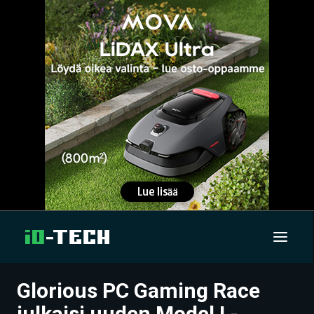
Glorious PC Gaming Race
UUTISET
julkaisi uuden Model I -