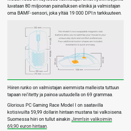
luvataan 80 miljoonan painalluksen elinikä ja valmistajan
oma BAMF-sensori, joka yltää 19 000 DPI:n tarkkuuteen.
Hiiren runko on valmistajan aiemmista malleista tuttuun
tapaan rei’itetty ja painoa uutuudella on 69 grammaa.
Glorious PC Gaming Race Model I on saatavilla
kotisivuilta 59,99 dollarin hintaan mustana tai valkoisena.
Suomessa hiiri on tullut ainakin
Jimm’sin valikoimiin
69,90 euron hintaan
.