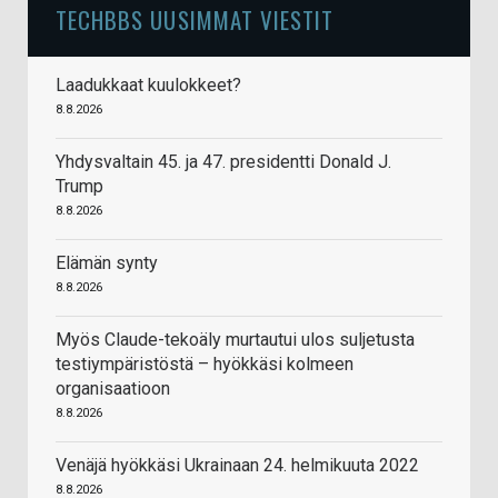
TECHBBS UUSIMMAT VIESTIT
Laadukkaat kuulokkeet?
8.8.2026
Yhdysvaltain 45. ja 47. presidentti Donald J.
Trump
8.8.2026
Elämän synty
8.8.2026
Myös Claude-tekoäly murtautui ulos suljetusta
testiympäristöstä – hyökkäsi kolmeen
organisaatioon
8.8.2026
Venäjä hyökkäsi Ukrainaan 24. helmikuuta 2022
8.8.2026