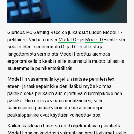
Glorious PC Gaming Race on julkaissut uuden Model I -
pelihiiren. Vanhemmista
Model O
– ja
Model D
-malleista
sekä niiden pienemmistä O- ja D- -malleista ja
langattomista versioista Model I erottuu aiempaa
ergonomisella oikeakätisille suunnatulla muotoilullaan ja
suuremmalla painikemäärällään.
Model I:n vasemmalla kyljellä sijaitsee perinteisten
eteen- ja taaksepainikkeiden lisäksi myös kolmas
painike sekä peukalon alle sijoittuva suurempikokoinen
painike. Hiiri on myös osin modulaarinen, sillä
taaimmainen painike ylärivistä sekä suurempi
peukalopainike ovat käyttäjän vaihdettavissa.
Kaiken kaikkiaan hiiressä on 9 ohjelmoitavaa painiketta.
Model I:ssä on käytössä valmistajan omat kytkimet, joille