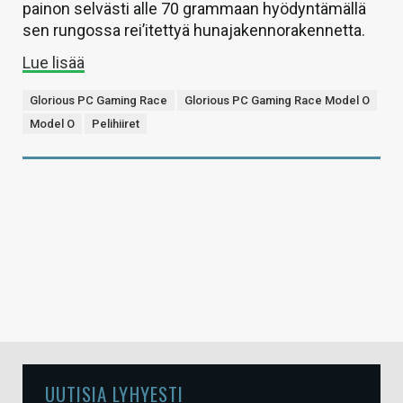
painon selvästi alle 70 grammaan hyödyntämällä
sen rungossa rei’itettyä hunajakennorakennetta.
Lue lisää
Glorious PC Gaming Race
Glorious PC Gaming Race Model O
Model O
Pelihiiret
UUTISIA LYHYESTI