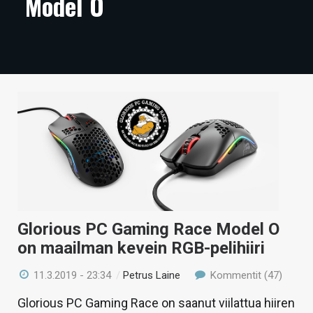
Model O
ARTIKKELIT
VIDEOT
TECHBBS
TIETOA
HINTA.FI
KAUPPA
VAIHDA TEEMA
Glorious PC Gaming Race Model O
on maailman kevein RGB-pelihiiri
HAKU
11.3.2019 - 23:34
/
Petrus Laine
Kommentit (47)
Glorious PC Gaming Race on saanut viilattua hiiren