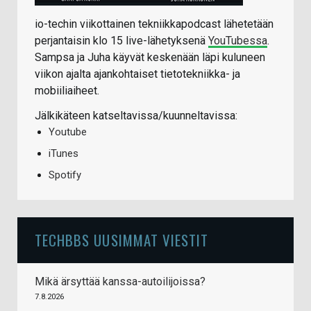
io-techin viikottainen tekniikkapodcast lähetetään
perjantaisin klo 15 live-lähetyksenä
YouTubessa
.
Sampsa ja Juha käyvät keskenään läpi kuluneen
viikon ajalta ajankohtaiset tietotekniikka- ja
mobiiliaiheet.
Jälkikäteen katseltavissa/kuunneltavissa:
Youtube
iTunes
Spotify
TECHBBS UUSIMMAT VIESTIT
Mikä ärsyttää kanssa-autoilijoissa?
7.8.2026