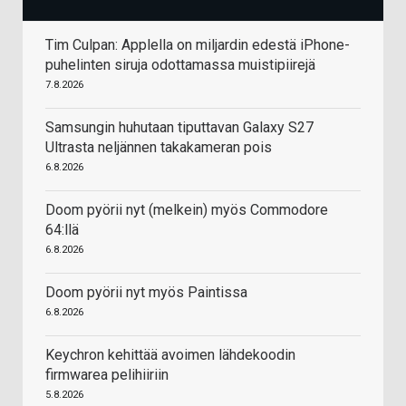
Tim Culpan: Applella on miljardin edestä iPhone-
puhelinten siruja odottamassa muistipiirejä
7.8.2026
Samsungin huhutaan tiputtavan Galaxy S27
Ultrasta neljännen takakameran pois
6.8.2026
Doom pyörii nyt (melkein) myös Commodore
64:llä
6.8.2026
Doom pyörii nyt myös Paintissa
6.8.2026
Keychron kehittää avoimen lähdekoodin
firmwarea pelihiiriin
5.8.2026