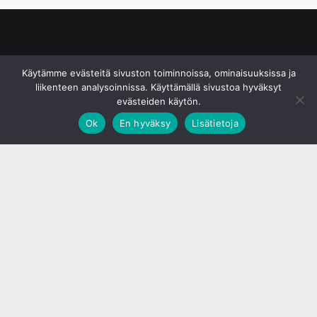
© S&J Media Oy
Käytämme evästeitä sivuston toiminnoissa, ominaisuuksissa ja
liikenteen analysoinnissa. Käyttämällä sivustoa hyväksyt
evästeiden käytön.
Ok
En hyväksy
Lisätietoja
;