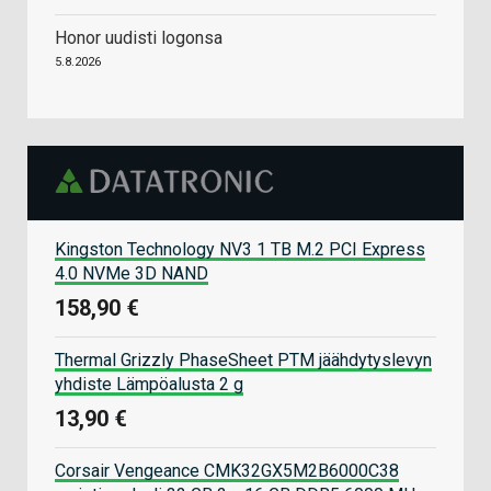
Honor uudisti logonsa
5.8.2026
Kingston Technology NV3 1 TB M.2 PCI Express
4.0 NVMe 3D NAND
158,90 €
Thermal Grizzly PhaseSheet PTM jäähdytyslevyn
yhdiste Lämpöalusta 2 g
13,90 €
Corsair Vengeance CMK32GX5M2B6000C38