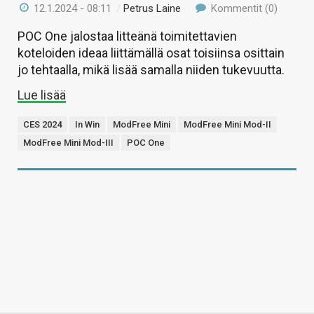
12.1.2024 - 08:11
/
Petrus Laine
Kommentit (0)
POC One jalostaa litteänä toimitettavien
koteloiden ideaa liittämällä osat toisiinsa osittain
jo tehtaalla, mikä lisää samalla niiden tukevuutta.
Lue lisää
CES 2024
In Win
ModFree Mini
ModFree Mini Mod-II
ModFree Mini Mod-III
POC One