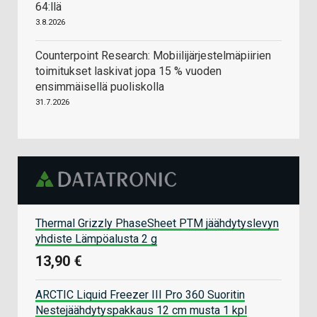
64:llä
3.8.2026
Counterpoint Research: Mobiilijärjestelmäpiirien
toimitukset laskivat jopa 15 % vuoden
ensimmäisellä puoliskolla
31.7.2026
Thermal Grizzly PhaseSheet PTM jäähdytyslevyn
yhdiste Lämpöalusta 2 g
13,90 €
ARCTIC Liquid Freezer III Pro 360 Suoritin
Nestejäähdytyspakkaus 12 cm musta 1 kpl