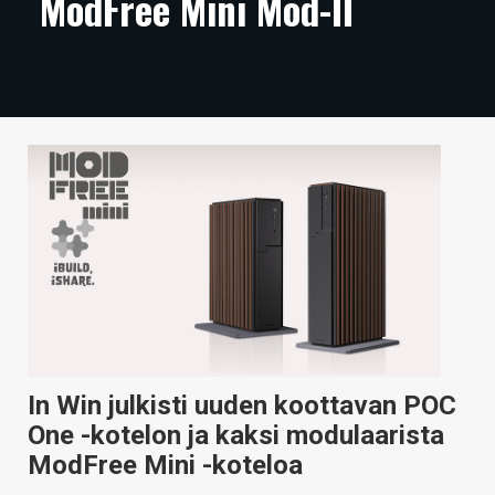
ModFree Mini Mod-II
ARTIKKELIT
VIDEOT
TECHBBS
TIETOA
HINTA.FI
KAUPPA
VAIHDA TEEMA
In Win julkisti uuden koottavan POC
HAKU
One -kotelon ja kaksi modulaarista
ModFree Mini -koteloa