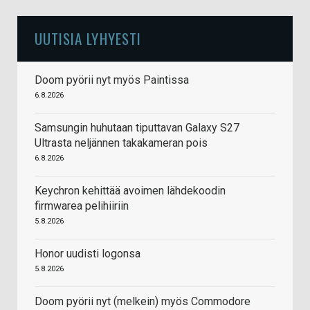
UUTISIA LYHYESTI
Doom pyörii nyt myös Paintissa
6.8.2026
Samsungin huhutaan tiputtavan Galaxy S27
Ultrasta neljännen takakameran pois
6.8.2026
Keychron kehittää avoimen lähdekoodin
firmwarea pelihiiriin
5.8.2026
Honor uudisti logonsa
5.8.2026
Doom pyörii nyt (melkein) myös Commodore