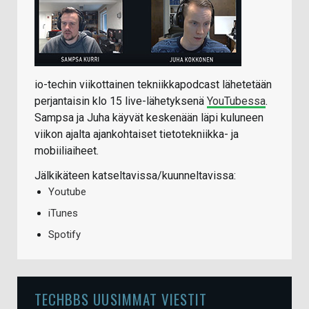
io-techin viikottainen tekniikkapodcast lähetetään
perjantaisin klo 15 live-lähetyksenä
YouTubessa
.
Sampsa ja Juha käyvät keskenään läpi kuluneen
viikon ajalta ajankohtaiset tietotekniikka- ja
mobiiliaiheet.
Jälkikäteen katseltavissa/kuunneltavissa:
Youtube
iTunes
Spotify
TECHBBS UUSIMMAT VIESTIT