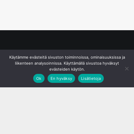
© S&J Media Oy
Käytämme evästeitä sivuston toiminnoissa, ominaisuuksissa ja
liikenteen analysoinnissa. Käyttämällä sivustoa hyväksyt
evästeiden käytön.
Ok
En hyväksy
Lisätietoja
;