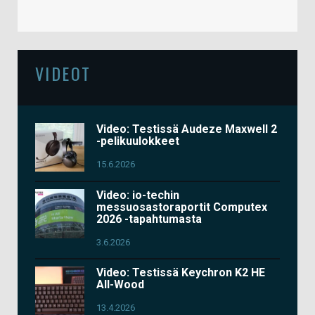
VIDEOT
Video: Testissä Audeze Maxwell 2
-pelikuulokkeet
15.6.2026
Video: io-techin
messuosastoraportit Computex
2026 -tapahtumasta
3.6.2026
Video: Testissä Keychron K2 HE
All-Wood
13.4.2026