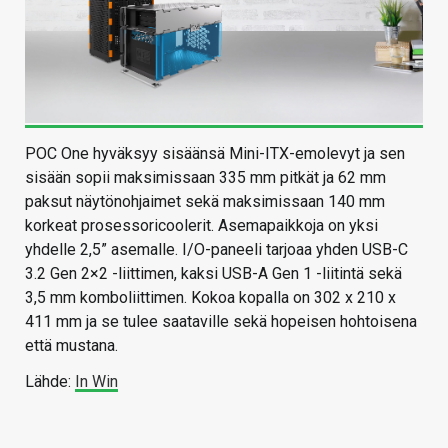
POC One hyväksyy sisäänsä Mini-ITX-emolevyt ja sen
sisään sopii maksimissaan 335 mm pitkät ja 62 mm
paksut näytönohjaimet sekä maksimissaan 140 mm
korkeat prosessoricoolerit. Asemapaikkoja on yksi
yhdelle 2,5” asemalle. I/O-paneeli tarjoaa yhden USB-C
3.2 Gen 2×2 -liittimen, kaksi USB-A Gen 1 -liitintä sekä
3,5 mm komboliittimen. Kokoa kopalla on 302 x 210 x
411 mm ja se tulee saataville sekä hopeisen hohtoisena
että mustana.
Lähde:
In Win