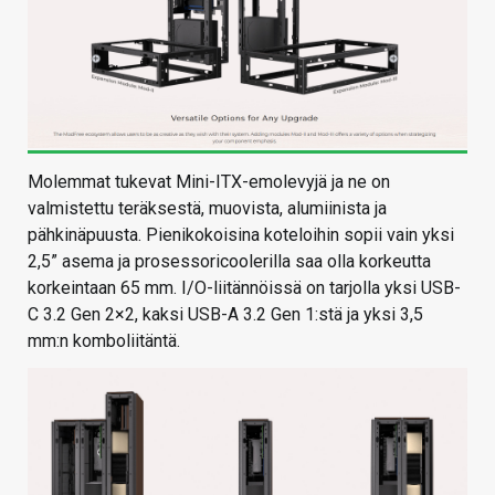
Molemmat tukevat Mini-ITX-emolevyjä ja ne on
valmistettu teräksestä, muovista, alumiinista ja
pähkinäpuusta. Pienikokoisina koteloihin sopii vain yksi
2,5” asema ja prosessoricoolerilla saa olla korkeutta
korkeintaan 65 mm. I/O-liitännöissä on tarjolla yksi USB-
C 3.2 Gen 2×2, kaksi USB-A 3.2 Gen 1:stä ja yksi 3,5
mm:n komboliitäntä.