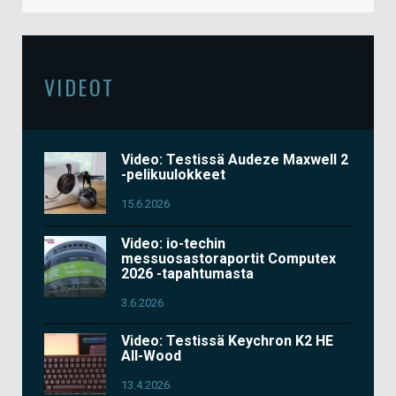
VIDEOT
Video: Testissä Audeze Maxwell 2
-pelikuulokkeet
15.6.2026
Video: io-techin
messuosastoraportit Computex
2026 -tapahtumasta
3.6.2026
Video: Testissä Keychron K2 HE
All-Wood
13.4.2026