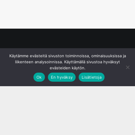
© S&J Media Oy
Käytämme evästeitä sivuston toiminnoissa, ominaisuuksissa ja
liikenteen analysoinnissa. Käyttämällä sivustoa hyväksyt
evästeiden käytön.
Ok
En hyväksy
Lisätietoja
;