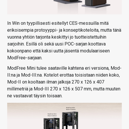
In Win on tyypillisesti esitellyt CES-messuilla mitä
erikoisempia protoyyppi- ja konseptikoteloita, mutta tänä
vuonna yhtiön tarjonta keskittyi jo tuotteistettuihin
sarjoihin. Esillä oli sekä uusi POC-sarjan koottava
kokoonpano että kaksi uutta jäsentä modulaariseen
ModFree-sarjaan.
ModFree Mini tulee saataville kahtena eri versiona, Mod-
II:na ja Mod-III:na. Kotelot erottaa toisistaan niiden koko,
Mod-II on kooltaan ilman jalkoja 270 x 126 x 407
millimetriä ja Mod-III 270 x 126 x 507 mm, mutta muuten
ne vastaavat täysin toisaan.