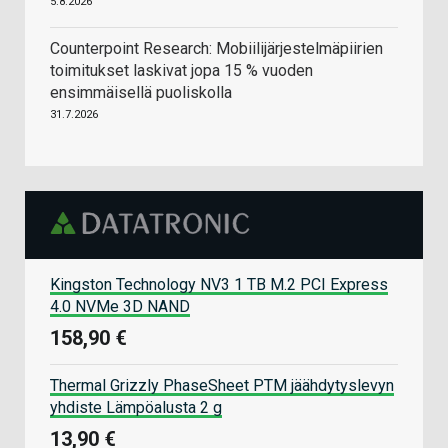
5.8.2026
Counterpoint Research: Mobiilijärjestelmäpiirien
toimitukset laskivat jopa 15 % vuoden
ensimmäisellä puoliskolla
31.7.2026
Kingston Technology NV3 1 TB M.2 PCI Express
4.0 NVMe 3D NAND
158,90 €
Thermal Grizzly PhaseSheet PTM jäähdytyslevyn
yhdiste Lämpöalusta 2 g
13,90 €