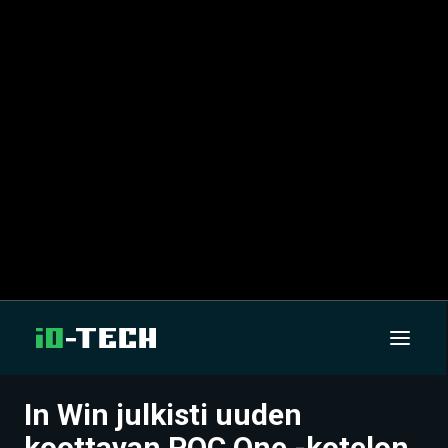
In Win julkisti uuden
UUTISET
koottavan POC One -kotelon