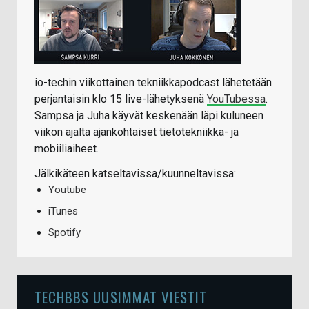
io-techin viikottainen tekniikkapodcast lähetetään
perjantaisin klo 15 live-lähetyksenä
YouTubessa
.
Sampsa ja Juha käyvät keskenään läpi kuluneen
viikon ajalta ajankohtaiset tietotekniikka- ja
mobiiliaiheet.
Jälkikäteen katseltavissa/kuunneltavissa:
Youtube
iTunes
Spotify
TECHBBS UUSIMMAT VIESTIT