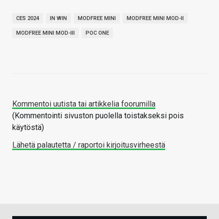
CES 2024
IN WIN
MODFREE MINI
MODFREE MINI MOD-II
MODFREE MINI MOD-III
POC ONE
Kommentoi uutista tai artikkelia foorumilla
(Kommentointi sivuston puolella toistakseksi pois
käytöstä)
Lähetä palautetta / raportoi kirjoitusvirheestä