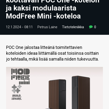
ARTIKKELIT
ja kaksi modulaarista
ModFree Mini -koteloa
VIDEOT
TECHBBS
12.1.2024 - 08:11
Petrus Laine
Tietotekniikka
0
TIETOA
HINTA.FI
POC One jalostaa litteänä toimitettavien
koteloiden ideaa liittämällä osat toisiinsa osittain
KAUPPA
jo tehtaalla, mikä lisää samalla niiden tukevuutta.
VAIHDA TEEMA
HAKU