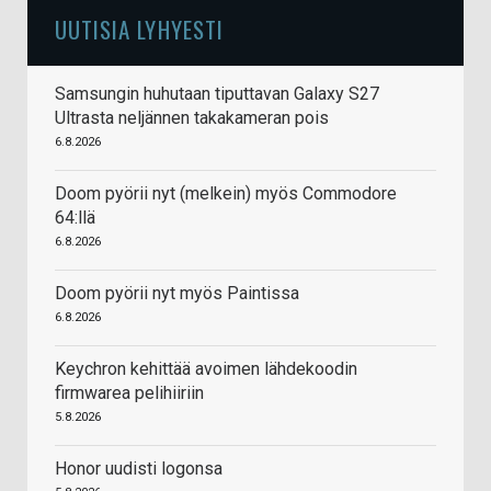
UUTISIA LYHYESTI
Samsungin huhutaan tiputtavan Galaxy S27
Ultrasta neljännen takakameran pois
6.8.2026
Doom pyörii nyt (melkein) myös Commodore
64:llä
6.8.2026
Doom pyörii nyt myös Paintissa
6.8.2026
Keychron kehittää avoimen lähdekoodin
firmwarea pelihiiriin
5.8.2026
Honor uudisti logonsa