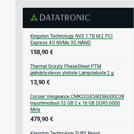
Kingston Technology NV3 1 TB M.2 PCI
Express 4.0 NVMe 3D NAND
158,90 €
Thermal Grizzly PhaseSheet PTM
jäähdytyslevyn yhdiste Lämpöalusta 2 g
13,90 €
Corsair Vengeance CMK32GX5M2B6000C38
muistimoduuli 32 GB 2 x 16 GB DDR5 6000
MHz
479,90 €
Kingston Technology FURY Beast