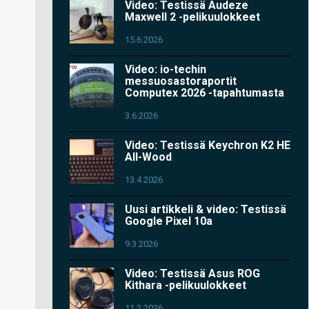
Video: Testissä Audeze
Maxwell 2 -pelikuulokkeet
15.6.2026
Video: io-techin
messuosastoraportit
Computex 2026 -tapahtumasta
3.6.2026
Video: Testissä Keychron K2 HE
All-Wood
13.4.2026
Uusi artikkeli & video: Testissä
Google Pixel 10a
9.3.2026
Video: Testissä Asus ROG
Kithara -pelikuulokkeet
11.2.2026