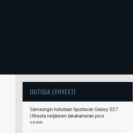
UUTISIA LYHYESTI
Samsungin huhutaan tiputtavan Galaxy S27
Ultrasta neljännen takakameran pois
6.8.2026