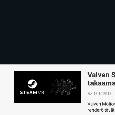
Valven 
takaama
18.10.2018 -
Valven Motion
renderöitävät