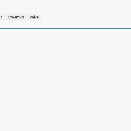
ng
SteamVR
Valve