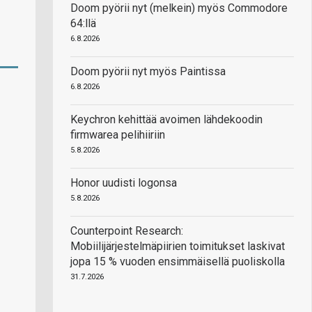
Doom pyörii nyt (melkein) myös Commodore
64:llä
6.8.2026
Doom pyörii nyt myös Paintissa
6.8.2026
Keychron kehittää avoimen lähdekoodin
firmwarea pelihiiriin
5.8.2026
Honor uudisti logonsa
5.8.2026
Counterpoint Research:
Mobiilijärjestelmäpiirien toimitukset laskivat
jopa 15 % vuoden ensimmäisellä puoliskolla
31.7.2026