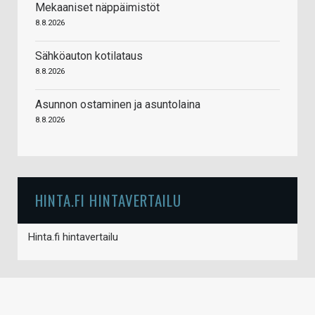
Mekaaniset näppäimistöt
8.8.2026
Sähköauton kotilataus
8.8.2026
Asunnon ostaminen ja asuntolaina
8.8.2026
HINTA.FI HINTAVERTAILU
Hinta.fi hintavertailu