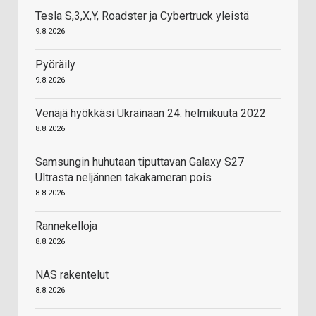
Tesla S,3,X,Y, Roadster ja Cybertruck yleistä
9.8.2026
Pyöräily
9.8.2026
Venäjä hyökkäsi Ukrainaan 24. helmikuuta 2022
8.8.2026
Samsungin huhutaan tiputtavan Galaxy S27
Ultrasta neljännen takakameran pois
8.8.2026
Rannekelloja
8.8.2026
NAS rakentelut
8.8.2026