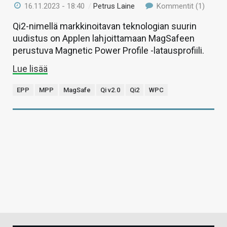
16.11.2023 - 18:40
/
Petrus Laine
Kommentit (1)
Qi2-nimellä markkinoitavan teknologian suurin
uudistus on Applen lahjoittamaan MagSafeen
perustuva Magnetic Power Profile -latausprofiili.
Lue lisää
EPP
MPP
MagSafe
Qi v2.0
Qi2
WPC