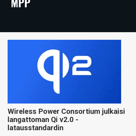
MPP
ARTIKKELIT
VIDEOT
TECHBBS
TIETOA
HINTA.FI
KAUPPA
VAIHDA TEEMA
Wireless Power Consortium julkaisi
HAKU
langattoman Qi v2.0 -
latausstandardin