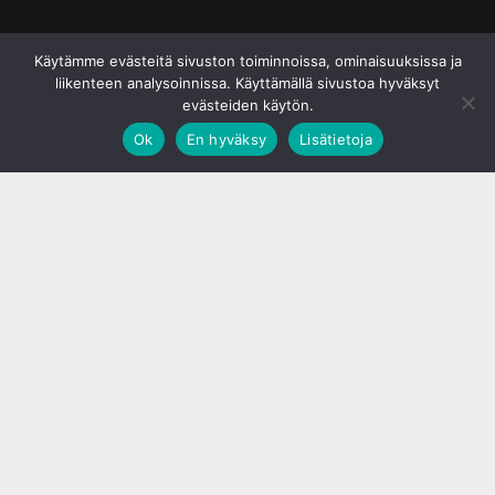
© S&J Media Oy
Käytämme evästeitä sivuston toiminnoissa, ominaisuuksissa ja
liikenteen analysoinnissa. Käyttämällä sivustoa hyväksyt
evästeiden käytön.
Ok
En hyväksy
Lisätietoja
;