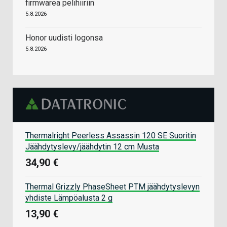
firmwarea pelihiiriin
5.8.2026
Honor uudisti logonsa
5.8.2026
Thermalright Peerless Assassin 120 SE Suoritin
Jäähdytyslevy/jäähdytin 12 cm Musta
34,90 €
Thermal Grizzly PhaseSheet PTM jäähdytyslevyn
yhdiste Lämpöalusta 2 g
13,90 €