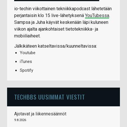
io-techin viikottainen tekniikkapodcast lähetetään
perjantaisin klo 15 live-lähetyksenä
YouTubessa
.
Sampsa ja Juha käyvät keskenään läpi kuluneen
viikon ajalta ajankohtaiset tietotekniikka- ja
mobiiliaiheet.
Jälkikäteen katseltavissa/kuunneltavissa:
Youtube
iTunes
Spotify
TECHBBS UUSIMMAT VIESTIT
Ajotavat ja liikennesäännöt
9.8.2026