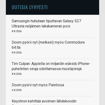
UUTISIA LYHYESTI
Samsungin huhutaan tiputtavan Galaxy S27
Ultrasta neljännen takakameran pois
8.8.2026
Doom pyörii nyt (melkein) myös Commodore
64:llä
8.8.2026
Tim Culpan: Applella on miljardin edestä iPhone-
puhelinten siruja odottamassa muistipiirejä
8.8.2026
Doom pyörii nyt myös Paintissa
6.8.2026
Keychron kehittää avoimen lähdekoodin