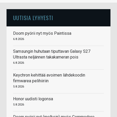
UUTISIA LYHYESTI
Doom pyörii nyt myös Paintissa
6.8.2026
Samsungin huhutaan tiputtavan Galaxy S27
Ultrasta neljännen takakameran pois
6.8.2026
Keychron kehittää avoimen lähdekoodin
firmwarea pelihiiriin
5.8.2026
Honor uudisti logonsa
5.8.2026
Doom pyörii nyt (melkein) myös Commodore