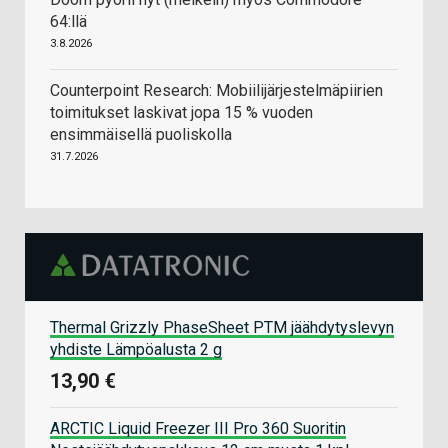
64:llä
3.8.2026
Counterpoint Research: Mobiilijärjestelmäpiirien
toimitukset laskivat jopa 15 % vuoden
ensimmäisellä puoliskolla
31.7.2026
Thermal Grizzly PhaseSheet PTM jäähdytyslevyn
yhdiste Lämpöalusta 2 g
13,90 €
ARCTIC Liquid Freezer III Pro 360 Suoritin