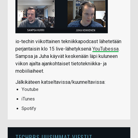
io-techin viikottainen tekniikkapodcast lähetetään
perjantaisin klo 15 live-lähetyksenä
YouTubessa
.
Sampsa ja Juha käyvät keskenään läpi kuluneen
viikon ajalta ajankohtaiset tietotekniikka- ja
mobiiliaiheet.
Jälkikäteen katseltavissa/kuunneltavissa:
Youtube
iTunes
Spotify
TECHBBS UUSIMMAT VIESTIT