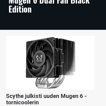
Edition
ARTIKKELIT
VIDEOT
TECHBBS
TIETOA
HINTA.FI
KAUPPA
VAIHDA TEEMA
HAKU
Scythe julkisti uuden Mugen 6 -
tornicoolerin