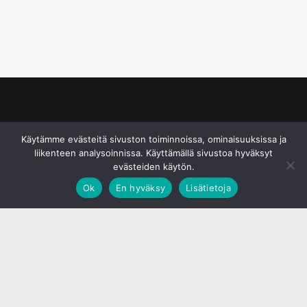
© S&J Media Oy
Käytämme evästeitä sivuston toiminnoissa, ominaisuuksissa ja
liikenteen analysoinnissa. Käyttämällä sivustoa hyväksyt
evästeiden käytön.
Ok
En hyväksy
Lisätietoja
;