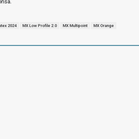
önsä.
tex 2024
MX Low Profile 2.0
MX Multipoint
MX Orange