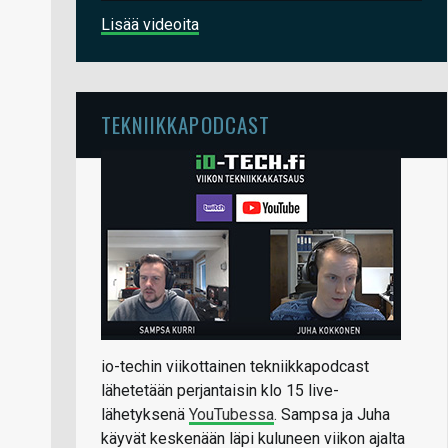
Lisää videoita
TEKNIIKKAPODCAST
io-techin viikottainen tekniikkapodcast
lähetetään perjantaisin klo 15 live-
lähetyksenä
YouTubessa
. Sampsa ja Juha
käyvät keskenään läpi kuluneen viikon ajalta