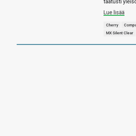
taatusti yleis
Lue lisää
Cherry
Compu
MX Silent Clear