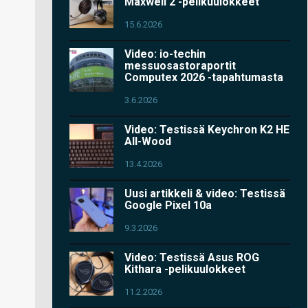
Maxwell 2 -pelikuulokkeet
15.6.2026
Video: io-techin
messuosastoraportit
Computex 2026 -tapahtumasta
3.6.2026
Video: Testissä Keychron K2 HE
All-Wood
13.4.2026
Uusi artikkeli & video: Testissä
Google Pixel 10a
9.3.2026
Video: Testissä Asus ROG
Kithara -pelikuulokkeet
11.2.2026