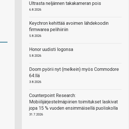
Ultrasta neljännen takakameran pois
6.8.2026
Keychron kehittää avoimen lähdekoodin
firmwarea pelihiiriin
5.8.2026
Honor uudisti logonsa
5.8.2026
Doom pyörii nyt (melkein) myös Commodore
64:llä
3.8.2026
Counterpoint Research:
Mobiilijärjestelmäpiirien toimitukset laskivat
jopa 15 % vuoden ensimmäisellä puoliskolla
31.7.2026