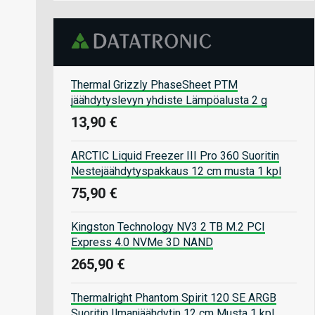
Thermal Grizzly PhaseSheet PTM
jäähdytyslevyn yhdiste Lämpöalusta 2 g
13,90 €
ARCTIC Liquid Freezer III Pro 360 Suoritin
Nestejäähdytyspakkaus 12 cm musta 1 kpl
75,90 €
Kingston Technology NV3 2 TB M.2 PCI
Express 4.0 NVMe 3D NAND
265,90 €
Thermalright Phantom Spirit 120 SE ARGB
Suoritin Ilmanjäähdytin 12 cm Musta 1 kpl