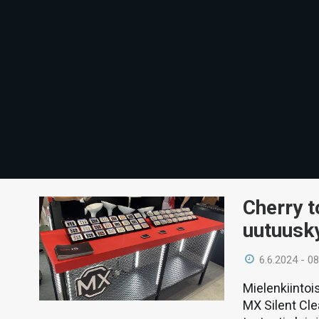
Cherry t
uutuusk
6.6.2024 - 08
Mielenkiintoi
MX Silent Cle