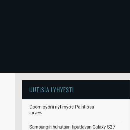
UUTISIA LYHYESTI
Doom pyörii nyt myös Paintissa
6.8.2026
Samsungin huhutaan tiputtavan Galaxy S27