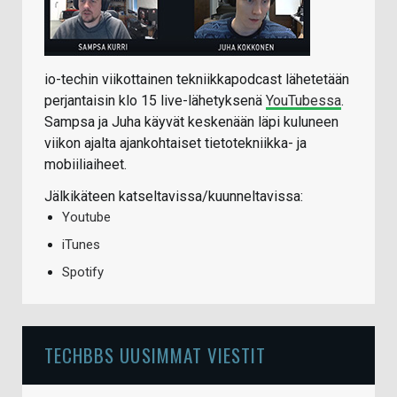
io-techin viikottainen tekniikkapodcast lähetetään
perjantaisin klo 15 live-lähetyksenä
YouTubessa
.
Sampsa ja Juha käyvät keskenään läpi kuluneen
viikon ajalta ajankohtaiset tietotekniikka- ja
mobiiliaiheet.
Jälkikäteen katseltavissa/kuunneltavissa:
Youtube
iTunes
Spotify
TECHBBS UUSIMMAT VIESTIT