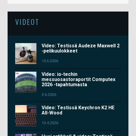
VIDEOT
Video: Testissä Audeze Maxwell 2
-pelikuulokkeet
15.6.2026
Video: io-techin
messuosastoraportit Computex
2026 -tapahtumasta
3.6.2026
Video: Testissä Keychron K2 HE
All-Wood
13.4.2026