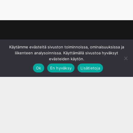
© S&J Media Oy
Käytämme evästeitä sivuston toiminnoissa, ominaisuuksissa ja
liikenteen analysoinnissa. Käyttämällä sivustoa hyväksyt
evästeiden käytön.
Ok
En hyväksy
Lisätietoja
;