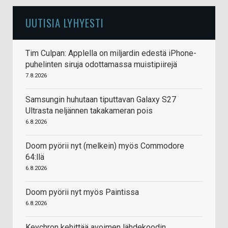
UUTISIA LYHYESTI
Tim Culpan: Applella on miljardin edestä iPhone-
puhelinten siruja odottamassa muistipiirejä
7.8.2026
Samsungin huhutaan tiputtavan Galaxy S27
Ultrasta neljännen takakameran pois
6.8.2026
Doom pyörii nyt (melkein) myös Commodore
64:llä
6.8.2026
Doom pyörii nyt myös Paintissa
6.8.2026
Keychron kehittää avoimen lähdekoodin