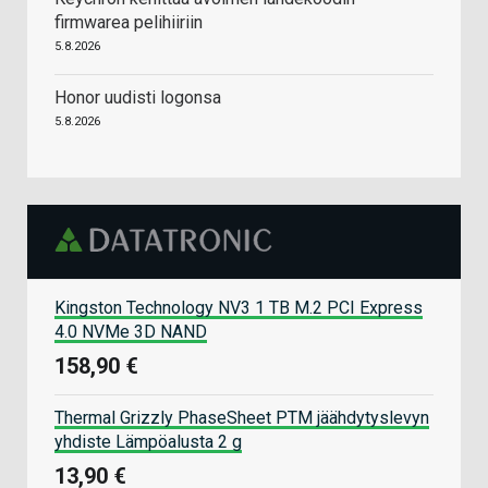
firmwarea pelihiiriin
5.8.2026
Honor uudisti logonsa
5.8.2026
Kingston Technology NV3 1 TB M.2 PCI Express
4.0 NVMe 3D NAND
158,90 €
Thermal Grizzly PhaseSheet PTM jäähdytyslevyn
yhdiste Lämpöalusta 2 g
13,90 €