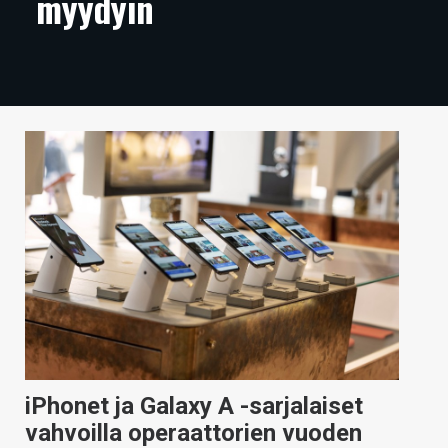
myydyin
ARTIKKELIT
VIDEOT
TECHBBS
TIETOA
HINTA.FI
KAUPPA
VAIHDA TEEMA
HAKU
iPhonet ja Galaxy A -sarjalaiset
vahvoilla operaattorien vuoden