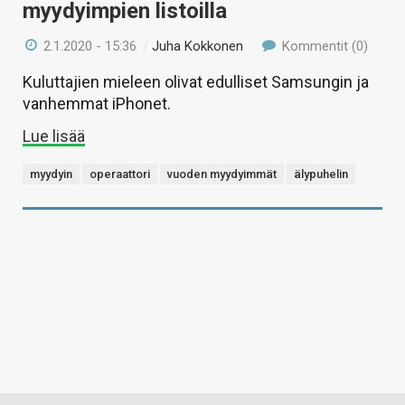
myydyimpien listoilla
2.1.2020 - 15:36
/
Juha Kokkonen
Kommentit (0)
Kuluttajien mieleen olivat edulliset Samsungin ja
vanhemmat iPhonet.
Lue lisää
myydyin
operaattori
vuoden myydyimmät
älypuhelin