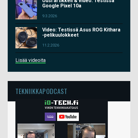
Uusi artikkeli & video: Testissä
Google Pixel 10a
9.3.2026
Video: Testissä Asus ROG Kithara
-pelikuulokkeet
11.2.2026
Lisää videoita
TEKNIIKKAPODCAST