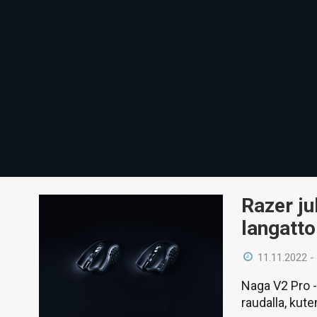
Razer ju
langatto
11.11.2022 -
Naga V2 Pro -
raudalla, kute