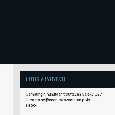
UUTISIA LYHYESTI
Samsungin huhutaan tiputtavan Galaxy S27
Ultrasta neljännen takakameran pois
8.8.2026