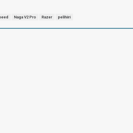
peed
Naga V2 Pro
Razer
pelihiiri