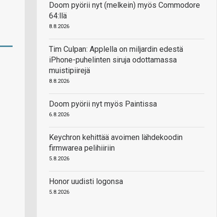
Doom pyörii nyt (melkein) myös Commodore
64:llä
8.8.2026
Tim Culpan: Applella on miljardin edestä
iPhone-puhelinten siruja odottamassa
muistipiirejä
8.8.2026
Doom pyörii nyt myös Paintissa
6.8.2026
Keychron kehittää avoimen lähdekoodin
firmwarea pelihiiriin
5.8.2026
Honor uudisti logonsa
5.8.2026