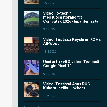
15.6.2026
Video: io-techin
messuosastoraportit
Computex 2026 -tapahtumasta
3.6.2026
Video: Testissä Keychron K2 HE
All-Wood
13.4.2026
Uusi artikkeli & video: Testissä
Google Pixel 10a
9.3.2026
Video: Testissä Asus ROG
Kithara -pelikuulokkeet
11.2.2026