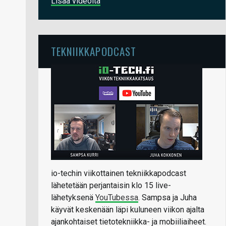
Lisää videoita
TEKNIIKKAPODCAST
io-techin viikottainen tekniikkapodcast
lähetetään perjantaisin klo 15 live-
lähetyksenä
YouTubessa
. Sampsa ja Juha
käyvät keskenään läpi kuluneen viikon ajalta
ajankohtaiset tietotekniikka- ja mobiiliaiheet.