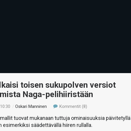
lkaisi toisen sukupolven versiot
mista Naga-pelihiiristään
 10:30
/
Oskari Manninen
Kommentit (8)
mallit tuovat mukanaan tuttuja ominaisuuksia päivitetyllä
n esimerkiksi säädettävällä hiiren rullalla.