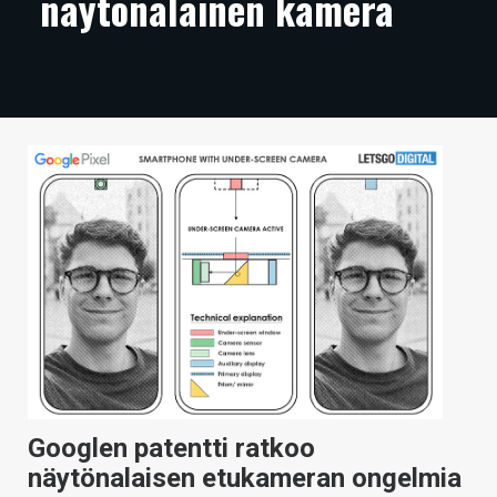
näytönalainen kamera
ARTIKKELIT
VIDEOT
TECHBBS
TIETOA
HINTA.FI
KAUPPA
VAIHDA TEEMA
HAKU
Googlen patentti ratkoo
näytönalaisen etukameran ongelmia