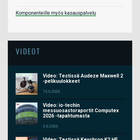
Komponenteille myös kasauspalvelu
VIDEOT
Video: Testissä Audeze Maxwell 2
-pelikuulokkeet
15.6.2026
Video: io-techin
messuosastoraportit Computex
2026 -tapahtumasta
3.6.2026
Video: Testissä Keychron K2 HE