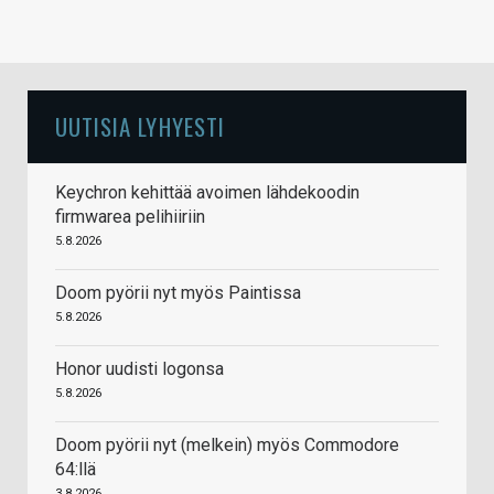
UUTISIA LYHYESTI
Keychron kehittää avoimen lähdekoodin
firmwarea pelihiiriin
5.8.2026
Doom pyörii nyt myös Paintissa
5.8.2026
Honor uudisti logonsa
5.8.2026
Doom pyörii nyt (melkein) myös Commodore
64:llä
3.8.2026