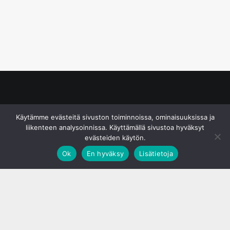
© S&J Media Oy
Käytämme evästeitä sivuston toiminnoissa, ominaisuuksissa ja
liikenteen analysoinnissa. Käyttämällä sivustoa hyväksyt
evästeiden käytön.
Ok
En hyväksy
Lisätietoja
;