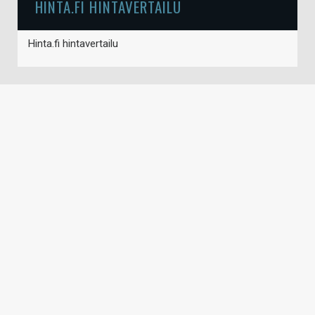
HINTA.FI HINTAVERTAILU
Hinta.fi hintavertailu