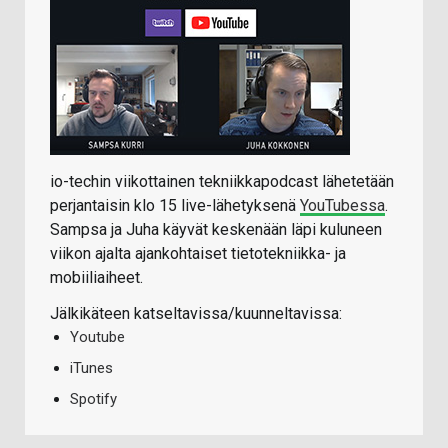
io-techin viikottainen tekniikkapodcast lähetetään
perjantaisin klo 15 live-lähetyksenä
YouTubessa
.
Sampsa ja Juha käyvät keskenään läpi kuluneen
viikon ajalta ajankohtaiset tietotekniikka- ja
mobiiliaiheet.
Jälkikäteen katseltavissa/kuunneltavissa:
Youtube
iTunes
Spotify