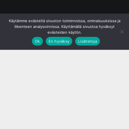
© S&J Media Oy
Käytämme evästeitä sivuston toiminnoissa, ominaisuuksissa ja
liikenteen analysoinnissa. Käyttämällä sivustoa hyväksyt
evästeiden käytön.
Ok
En hyväksy
Lisätietoja
;