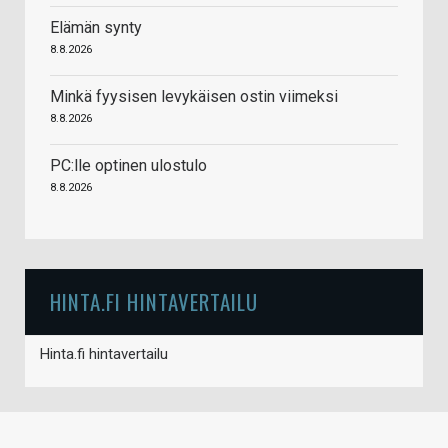
Elämän synty
8.8.2026
Minkä fyysisen levykäisen ostin viimeksi
8.8.2026
PC:lle optinen ulostulo
8.8.2026
HINTA.FI HINTAVERTAILU
Hinta.fi hintavertailu