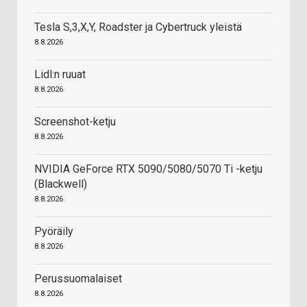
Tesla S,3,X,Y, Roadster ja Cybertruck yleistä
8.8.2026
Lidl:n ruuat
8.8.2026
Screenshot-ketju
8.8.2026
NVIDIA GeForce RTX 5090/5080/5070 Ti -ketju
(Blackwell)
8.8.2026
Pyöräily
8.8.2026
Perussuomalaiset
8.8.2026