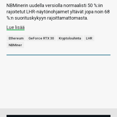
NBMinerin uudella versiolla normaalisti 50 %:iin
rajoitetut LHR-näytönohjaimet yltävät jopa noin 68
%:n suorituskykyyn rajoittamattomasta.
Lue lisää
Ethereum
GeForce RTX 30
Kryptolouhinta
LHR
NBMiner