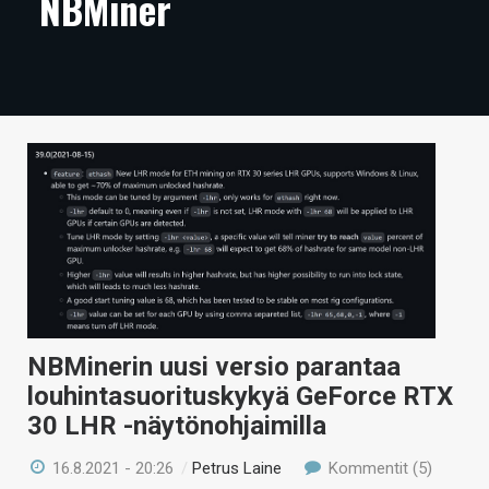
NBMiner
ARTIKKELIT
VIDEOT
TECHBBS
TIETOA
HINTA.FI
KAUPPA
VAIHDA TEEMA
NBMinerin uusi versio parantaa
louhintasuorituskykyä GeForce RTX
HAKU
30 LHR -näytönohjaimilla
16.8.2021 - 20:26
/
Petrus Laine
Kommentit (5)