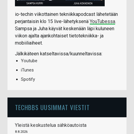
io-techin viikottainen tekniikkapodcast lähetetään
perjantaisin klo 15 live-lähetyksenä
YouTubessa
.
Sampsa ja Juha käyvät keskenään läpi kuluneen
viikon ajalta ajankohtaiset tietotekniikka- ja
mobiiliaiheet.
Jälkikäteen katseltavissa/kuunneltavissa:
Youtube
iTunes
Spotify
TECHBBS UUSIMMAT VIESTIT
Yleistä keskustelua sähköautoista
8.8.2026