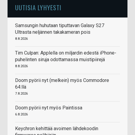
UUTISIA LYHYESTI
Samsungin huhutaan tiputtavan Galaxy S27
Ultrasta neljännen takakameran pois
8.8.2026
Tim Culpan: Applella on miljardin edestä iPhone-
puhelinten siruja odottamassa muistipiirejä
8.8.2026
Doom pyörii nyt (melkein) myös Commodore
64:llä
7.8.2026
Doom pyörii nyt myös Paintissa
6.8.2026
Keychron kehittää avoimen lähdekoodin