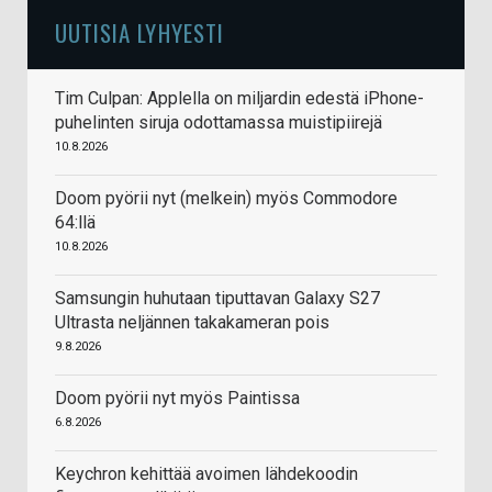
UUTISIA LYHYESTI
Tim Culpan: Applella on miljardin edestä iPhone-
puhelinten siruja odottamassa muistipiirejä
10.8.2026
Doom pyörii nyt (melkein) myös Commodore
64:llä
10.8.2026
Samsungin huhutaan tiputtavan Galaxy S27
Ultrasta neljännen takakameran pois
9.8.2026
Doom pyörii nyt myös Paintissa
6.8.2026
Keychron kehittää avoimen lähdekoodin