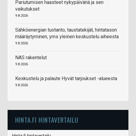
Pariutumisen haasteet nykypäivänä ja sen
vaikutukset
9.8.2026
Sähköenergian tuotanto, taustatekijät, hintatason
määräytyminen, yms yleinen keskustelu aiheesta
9.8.2026
NAS rakentelut
9.8.2026
Keskustelu ja palaute Hyvät tarjoukset -alueesta
9.8.2026
HINTA.FI HINTAVERTAILU
Hinta.fi hintavertailu