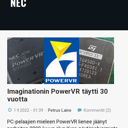
NEC
ARTIKKELIT
VIDEOT
TECHBBS
TIETOA
HINTA.FI
KAUPPA
VAIHDA TEEMA
Imaginationin PowerVR täytti 30
vuotta
HAKU
1.9.2022 - 01:39
/
Petrus Laine
Kommentit (2)
PC-pelaajien mieleen PowerVR lienee jäänyt