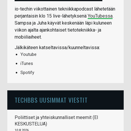
io-techin viikottainen tekniikkapodcast lähetetään
perjantaisin klo 15 live-lähetyksenä
YouTubessa
.
Sampsa ja Juha käyvät keskenään läpi kuluneen
viikon ajalta ajankohtaiset tietotekniikka- ja
mobiiliaiheet.
Jälkikäteen katseltavissa/kuunneltavissa:
Youtube
iTunes
Spotify
TECHBBS UUSIMMAT VIESTIT
Poliittiset ja yhteiskunnalliset meemit (EI
KESKUSTELUA)
10.8.2026