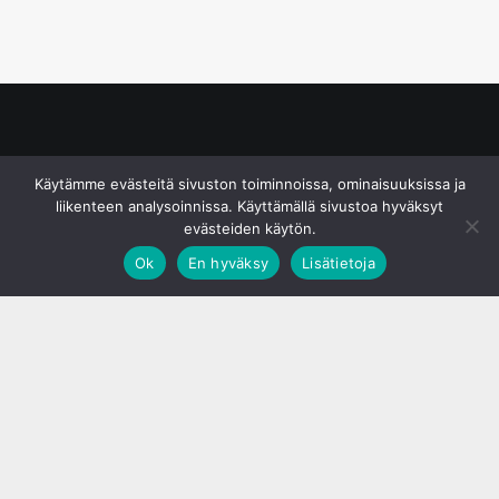
© S&J Media Oy
Käytämme evästeitä sivuston toiminnoissa, ominaisuuksissa ja
liikenteen analysoinnissa. Käyttämällä sivustoa hyväksyt
evästeiden käytön.
Ok
En hyväksy
Lisätietoja
;