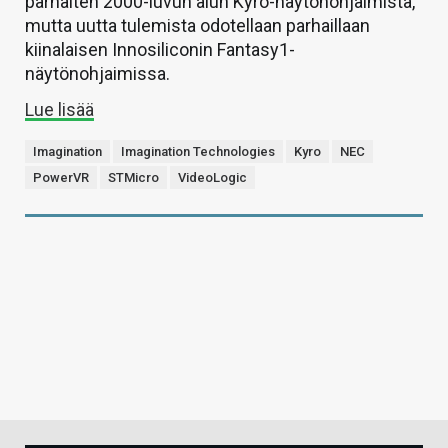
parhaiten 2000-luvun alun Kyro-näytönohjaimista,
mutta uutta tulemista odotellaan parhaillaan
kiinalaisen Innosiliconin Fantasy1-
näytönohjaimissa.
Lue lisää
Imagination
Imagination Technologies
Kyro
NEC
PowerVR
STMicro
VideoLogic