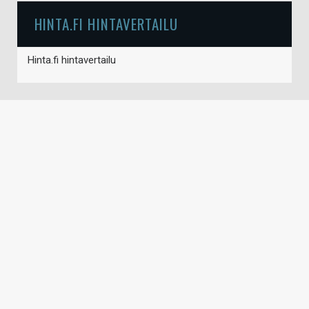
HINTA.FI HINTAVERTAILU
Hinta.fi hintavertailu