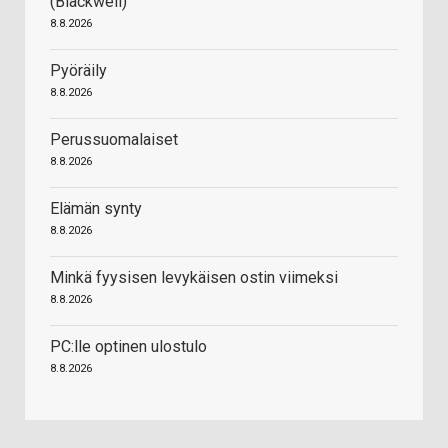
(Blackwell)
8.8.2026
Pyöräily
8.8.2026
Perussuomalaiset
8.8.2026
Elämän synty
8.8.2026
Minkä fyysisen levykäisen ostin viimeksi
8.8.2026
PC:lle optinen ulostulo
8.8.2026