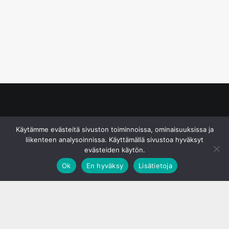
© S&J Media Oy
Käytämme evästeitä sivuston toiminnoissa, ominaisuuksissa ja
liikenteen analysoinnissa. Käyttämällä sivustoa hyväksyt
evästeiden käytön.
Ok
En hyväksy
Lisätietoja
;