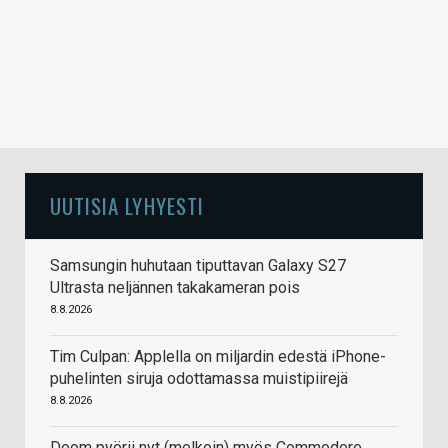
UUTISIA LYHYESTI
Samsungin huhutaan tiputtavan Galaxy S27
Ultrasta neljännen takakameran pois
8.8.2026
Tim Culpan: Applella on miljardin edestä iPhone-
puhelinten siruja odottamassa muistipiirejä
8.8.2026
Doom pyörii nyt (melkein) myös Commodore