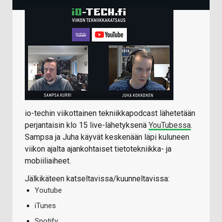
io-techin viikottainen tekniikkapodcast lähetetään
perjantaisin klo 15 live-lähetyksenä
YouTubessa
.
Sampsa ja Juha käyvät keskenään läpi kuluneen
viikon ajalta ajankohtaiset tietotekniikka- ja
mobiiliaiheet.
Jälkikäteen katseltavissa/kuunneltavissa:
Youtube
iTunes
Spotify