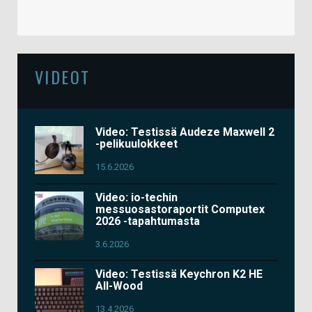
VIDEOT
Video: Testissä Audeze Maxwell 2
-pelikuulokkeet
15.6.2026
Video: io-techin
messuosastoraportit Computex
2026 -tapahtumasta
3.6.2026
Video: Testissä Keychron K2 HE
All-Wood
13.4.2026