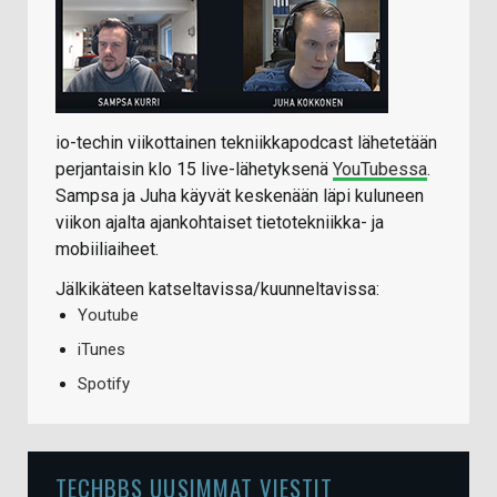
io-techin viikottainen tekniikkapodcast lähetetään
perjantaisin klo 15 live-lähetyksenä
YouTubessa
.
Sampsa ja Juha käyvät keskenään läpi kuluneen
viikon ajalta ajankohtaiset tietotekniikka- ja
mobiiliaiheet.
Jälkikäteen katseltavissa/kuunneltavissa:
Youtube
iTunes
Spotify
TECHBBS UUSIMMAT VIESTIT