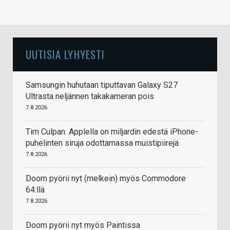
UUTISIA LYHYESTI
Samsungin huhutaan tiputtavan Galaxy S27
Ultrasta neljännen takakameran pois
7.8.2026
Tim Culpan: Applella on miljardin edestä iPhone-
puhelinten siruja odottamassa muistipiirejä
7.8.2026
Doom pyörii nyt (melkein) myös Commodore
64:llä
7.8.2026
Doom pyörii nyt myös Paintissa