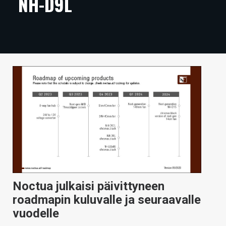
NH-D9L
ARTIKKELIT
VIDEOT
TECHBBS
TIETOA
HINTA.FI
KAUPPA
VAIHDA TEEMA
Noctua julkaisi päivittyneen
HAKU
roadmapin kuluvalle ja seuraavalle
vuodelle