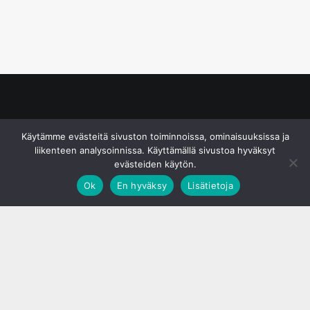
© S&J Media Oy
Käytämme evästeitä sivuston toiminnoissa, ominaisuuksissa ja
liikenteen analysoinnissa. Käyttämällä sivustoa hyväksyt
evästeiden käytön.
Ok
En hyväksy
Lisätietoja
;