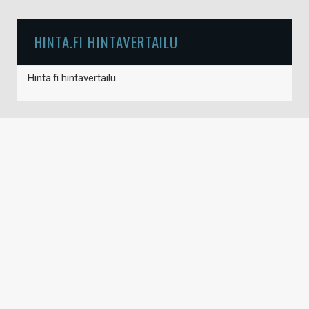
HINTA.FI HINTAVERTAILU
Hinta.fi hintavertailu