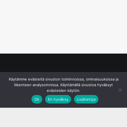
© S&J Media Oy
Käytämme evästeitä sivuston toiminnoissa, ominaisuuksissa ja
liikenteen analysoinnissa. Käyttämällä sivustoa hyväksyt
evästeiden käytön.
Ok
En hyväksy
Lisätietoja
;