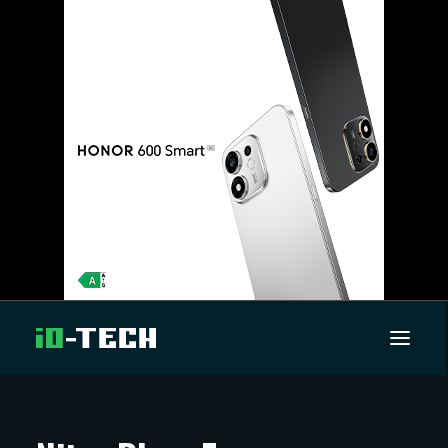
UUTISET