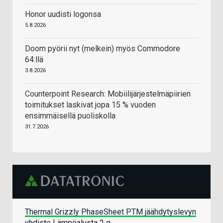
Honor uudisti logonsa
5.8.2026
Doom pyörii nyt (melkein) myös Commodore
64:llä
3.8.2026
Counterpoint Research: Mobiilijärjestelmäpiirien
toimitukset laskivat jopa 15 % vuoden
ensimmäisellä puoliskolla
31.7.2026
Thermal Grizzly PhaseSheet PTM jäähdytyslevyn
yhdiste Lämpöalusta 2 g