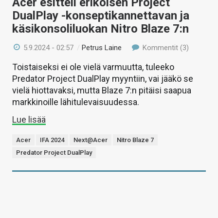
Acer esitteli erikoisen Project
DualPlay -konseptikannettavan ja
käsikonsoliluokan Nitro Blaze 7:n
5.9.2024 - 02:57
/
Petrus Laine
Kommentit (3)
Toistaiseksi ei ole vielä varmuutta, tuleeko
Predator Project DualPlay myyntiin, vai jääkö se
vielä hiottavaksi, mutta Blaze 7:n pitäisi saapua
markkinoille lähitulevaisuudessa.
Lue lisää
Acer
IFA 2024
Next@Acer
Nitro Blaze 7
Predator Project DualPlay