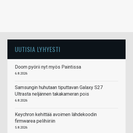
UUTISIA LYHYESTI
Doom pyörii nyt myös Paintissa
6.8.2026
Samsungin huhutaan tiputtavan Galaxy S27
Ultrasta neljännen takakameran pois
6.8.2026
Keychron kehittää avoimen lähdekoodin
firmwarea pelihiiriin
5.8.2026