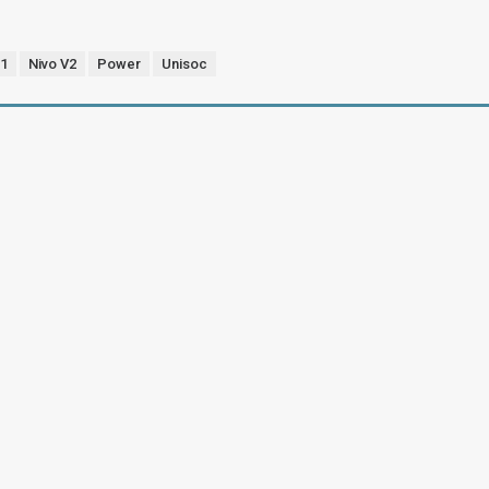
A1
Nivo V2
Power
Unisoc