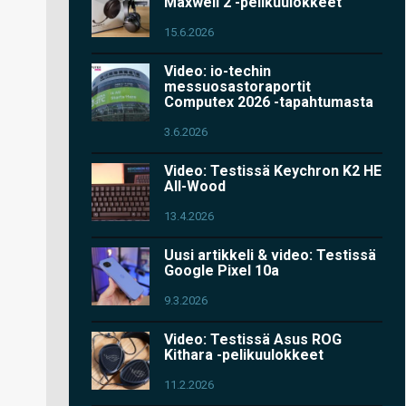
Maxwell 2 -pelikuulokkeet
15.6.2026
Video: io-techin
messuosastoraportit
Computex 2026 -tapahtumasta
3.6.2026
Video: Testissä Keychron K2 HE
All-Wood
13.4.2026
Uusi artikkeli & video: Testissä
Google Pixel 10a
9.3.2026
Video: Testissä Asus ROG
Kithara -pelikuulokkeet
11.2.2026