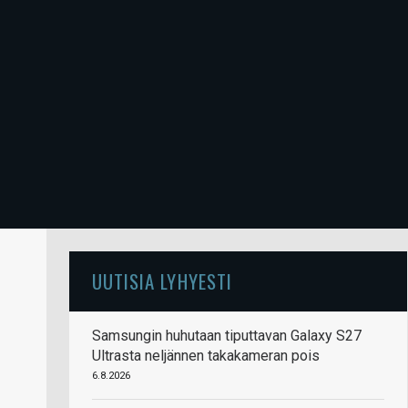
UUTISIA LYHYESTI
Samsungin huhutaan tiputtavan Galaxy S27
Ultrasta neljännen takakameran pois
6.8.2026