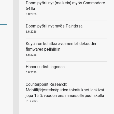
Doom pyörii nyt (melkein) myös Commodore
64:llä
6.8.2026
Doom pyörii nyt myös Paintissa
6.8.2026
Keychron kehittää avoimen lähdekoodin
firmwarea pelihiiriin
5.8.2026
Honor uudisti logonsa
5.8.2026
Counterpoint Research:
Mobiilijärjestelmäpiirien toimitukset laskivat
jopa 15 % vuoden ensimmäisellä puoliskolla
31.7.2026