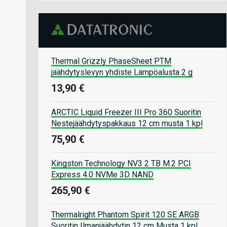
Thermal Grizzly PhaseSheet PTM
jäähdytyslevyn yhdiste Lämpöalusta 2 g
13,90 €
ARCTIC Liquid Freezer III Pro 360 Suoritin
Nestejäähdytyspakkaus 12 cm musta 1 kpl
75,90 €
Kingston Technology NV3 2 TB M.2 PCI
Express 4.0 NVMe 3D NAND
265,90 €
Thermalright Phantom Spirit 120 SE ARGB
Suoritin Ilmanjäähdytin 12 cm Musta 1 kpl