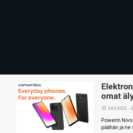
Elektron
omat äly
24.9.2025 - 
Powerin Nivo
päähän ja ne 