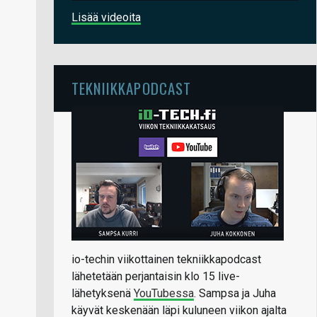
Lisää videoita
TEKNIIKKAPODCAST
io-techin viikottainen tekniikkapodcast
lähetetään perjantaisin klo 15 live-
lähetyksenä
YouTubessa
. Sampsa ja Juha
käyvät keskenään läpi kuluneen viikon ajalta