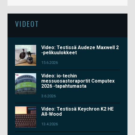
VIDEOT
Video: Testissä Audeze Maxwell 2
-pelikuulokkeet
15.6.2026
Video: io-techin
messuosastoraportit Computex
2026 -tapahtumasta
3.6.2026
Video: Testissä Keychron K2 HE
All-Wood
13.4.2026