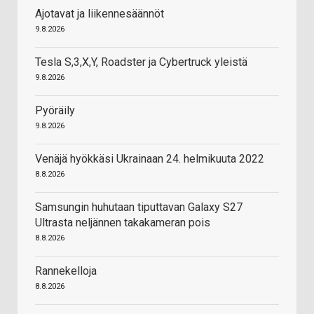
Ajotavat ja liikennesäännöt
9.8.2026
Tesla S,3,X,Y, Roadster ja Cybertruck yleistä
9.8.2026
Pyöräily
9.8.2026
Venäjä hyökkäsi Ukrainaan 24. helmikuuta 2022
8.8.2026
Samsungin huhutaan tiputtavan Galaxy S27
Ultrasta neljännen takakameran pois
8.8.2026
Rannekelloja
8.8.2026