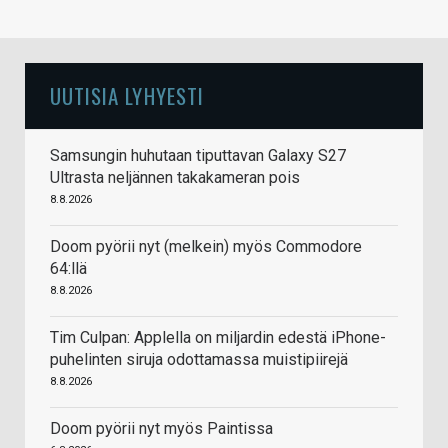
UUTISIA LYHYESTI
Samsungin huhutaan tiputtavan Galaxy S27
Ultrasta neljännen takakameran pois
8.8.2026
Doom pyörii nyt (melkein) myös Commodore
64:llä
8.8.2026
Tim Culpan: Applella on miljardin edestä iPhone-
puhelinten siruja odottamassa muistipiirejä
8.8.2026
Doom pyörii nyt myös Paintissa