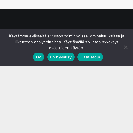
© S&J Media Oy
Käytämme evästeitä sivuston toiminnoissa, ominaisuuksissa ja
liikenteen analysoinnissa. Käyttämällä sivustoa hyväksyt
evästeiden käytön.
Ok
En hyväksy
Lisätietoja
;