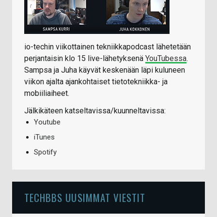
io-techin viikottainen tekniikkapodcast lähetetään
perjantaisin klo 15 live-lähetyksenä
YouTubessa
.
Sampsa ja Juha käyvät keskenään läpi kuluneen
viikon ajalta ajankohtaiset tietotekniikka- ja
mobiiliaiheet.
Jälkikäteen katseltavissa/kuunneltavissa:
Youtube
iTunes
Spotify
TECHBBS UUSIMMAT VIESTIT