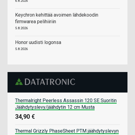
6.8.2026
Keychron kehittää avoimen lähdekoodin
firmwarea pelihiiriin
5.8.2026
Honor uudisti logonsa
5.8.2026
Thermalright Peerless Assassin 120 SE Suoritin
Jäähdytyslevy/jäähdytin 12 cm Musta
34,90 €
Thermal Grizzly PhaseSheet PTM jäähdytyslevyn