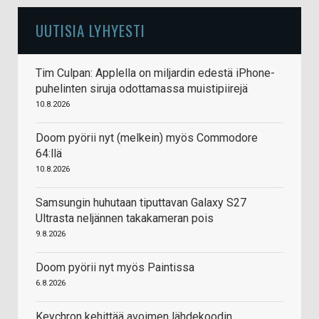
UUTISIA LYHYESTI
Tim Culpan: Applella on miljardin edestä iPhone-
puhelinten siruja odottamassa muistipiirejä
10.8.2026
Doom pyörii nyt (melkein) myös Commodore
64:llä
10.8.2026
Samsungin huhutaan tiputtavan Galaxy S27
Ultrasta neljännen takakameran pois
9.8.2026
Doom pyörii nyt myös Paintissa
6.8.2026
Keychron kehittää avoimen lähdekoodin