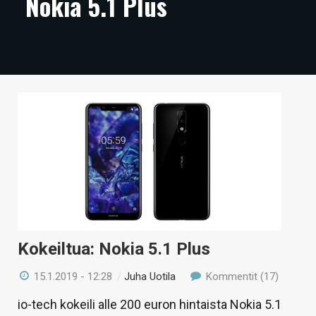
Nokia 5.1 Plus
ARTIKKELIT
VIDEOT
TECHBBS
TIETOA
HINTA.FI
KAUPPA
VAIHDA TEEMA
Kokeiltua: Nokia 5.1 Plus
HAKU
15.1.2019 - 12:28
/
Juha Uotila
Kommentit (17)
io-tech kokeili alle 200 euron hintaista Nokia 5.1