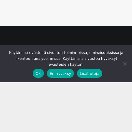
© S&J Media Oy
Käytämme evästeitä sivuston toiminnoissa, ominaisuuksissa ja
liikenteen analysoinnissa. Käyttämällä sivustoa hyväksyt
evästeiden käytön.
Ok
En hyväksy
Lisätietoja
;