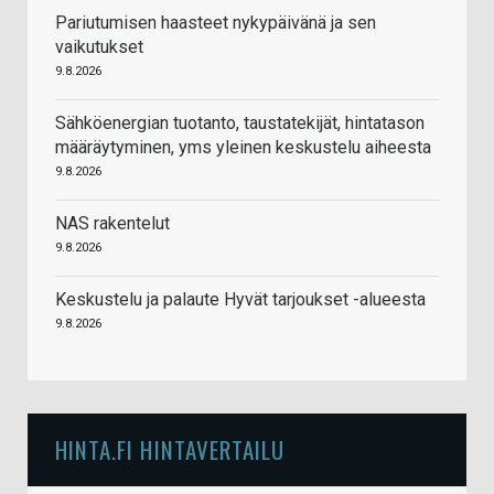
Pariutumisen haasteet nykypäivänä ja sen
vaikutukset
9.8.2026
Sähköenergian tuotanto, taustatekijät, hintatason
määräytyminen, yms yleinen keskustelu aiheesta
9.8.2026
NAS rakentelut
9.8.2026
Keskustelu ja palaute Hyvät tarjoukset -alueesta
9.8.2026
HINTA.FI HINTAVERTAILU