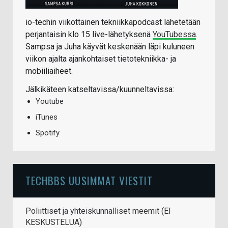
io-techin viikottainen tekniikkapodcast lähetetään
perjantaisin klo 15 live-lähetyksenä
YouTubessa
.
Sampsa ja Juha käyvät keskenään läpi kuluneen
viikon ajalta ajankohtaiset tietotekniikka- ja
mobiiliaiheet.
Jälkikäteen katseltavissa/kuunneltavissa:
Youtube
iTunes
Spotify
TECHBBS UUSIMMAT VIESTIT
Poliittiset ja yhteiskunnalliset meemit (EI
KESKUSTELUA)