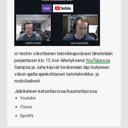
io-techin viikottainen tekniikkapodcast lähetetään
perjantaisin klo 15 live-lähetyksenä
YouTubessa
.
Sampsa ja Juha käyvät keskenään läpi kuluneen
viikon ajalta ajankohtaiset tietotekniikka- ja
mobiiliaiheet.
Jälkikäteen katseltavissa/kuunneltavissa:
Youtube
iTunes
Spotify