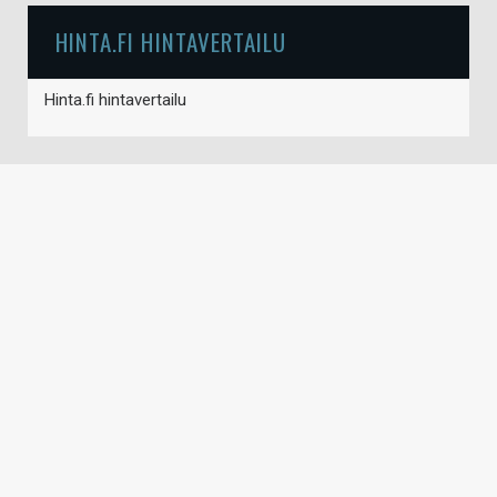
HINTA.FI HINTAVERTAILU
Hinta.fi hintavertailu