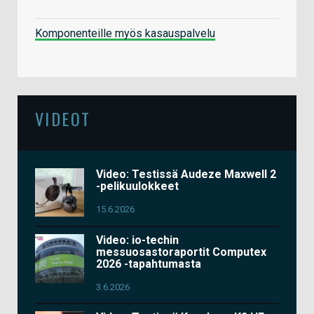
Komponenteille myös kasauspalvelu
VIDEOT
Video: Testissä Audeze Maxwell 2
-pelikuulokkeet
15.6.2026
Video: io-techin
messuosastoraportit Computex
2026 -tapahtumasta
3.6.2026