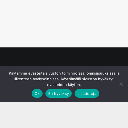
© S&J Media Oy
Käytämme evästeitä sivuston toiminnoissa, ominaisuuksissa ja
liikenteen analysoinnissa. Käyttämällä sivustoa hyväksyt
evästeiden käytön.
Ok
En hyväksy
Lisätietoja
;