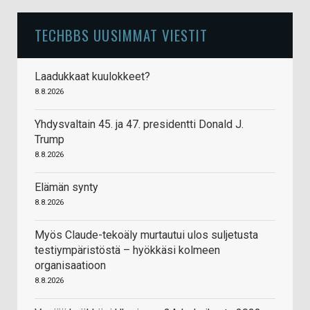
TECHBBS UUSIMMAT VIESTIT
Laadukkaat kuulokkeet?
8.8.2026
Yhdysvaltain 45. ja 47. presidentti Donald J.
Trump
8.8.2026
Elämän synty
8.8.2026
Myös Claude-tekoäly murtautui ulos suljetusta
testiympäristöstä – hyökkäsi kolmeen
organisaatioon
8.8.2026