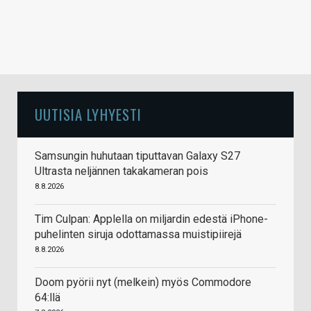
UUTISIA LYHYESTI
Samsungin huhutaan tiputtavan Galaxy S27
Ultrasta neljännen takakameran pois
8.8.2026
Tim Culpan: Applella on miljardin edestä iPhone-
puhelinten siruja odottamassa muistipiirejä
8.8.2026
Doom pyörii nyt (melkein) myös Commodore
64:llä