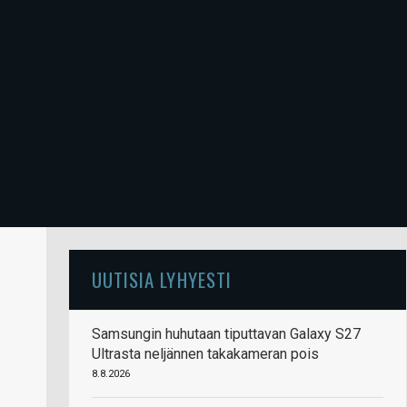
UUTISIA LYHYESTI
Samsungin huhutaan tiputtavan Galaxy S27
Ultrasta neljännen takakameran pois
8.8.2026