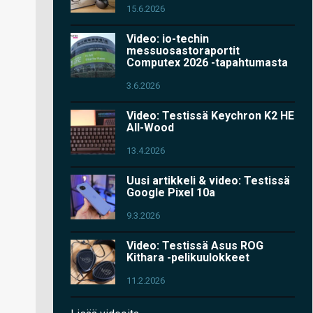
15.6.2026
Video: io-techin
messuosastoraportit
Computex 2026 -tapahtumasta
3.6.2026
Video: Testissä Keychron K2 HE
All-Wood
13.4.2026
Uusi artikkeli & video: Testissä
Google Pixel 10a
9.3.2026
Video: Testissä Asus ROG
Kithara -pelikuulokkeet
11.2.2026