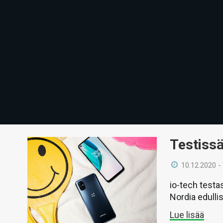
Testiss
10.12.2020 -
io-tech testa
Nordia edull
Lue lisää