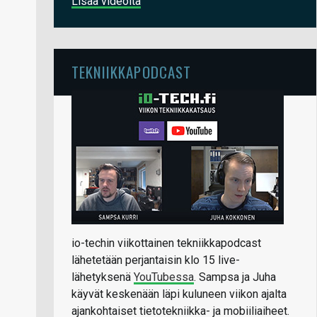
Lisää videoita
TEKNIIKKAPODCAST
io-techin viikottainen tekniikkapodcast
lähetetään perjantaisin klo 15 live-
lähetyksenä
YouTubessa
. Sampsa ja Juha
käyvät keskenään läpi kuluneen viikon ajalta
ajankohtaiset tietotekniikka- ja mobiiliaiheet.