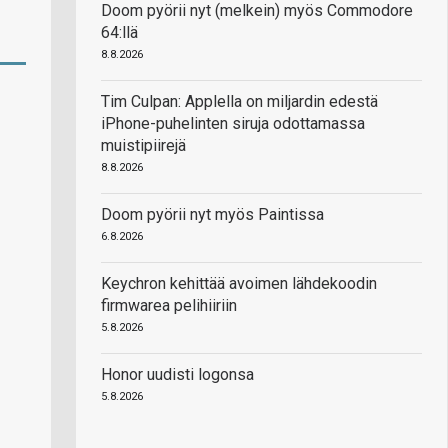
Doom pyörii nyt (melkein) myös Commodore
64:llä
8.8.2026
Tim Culpan: Applella on miljardin edestä
iPhone-puhelinten siruja odottamassa
muistipiirejä
8.8.2026
Doom pyörii nyt myös Paintissa
6.8.2026
Keychron kehittää avoimen lähdekoodin
firmwarea pelihiiriin
5.8.2026
Honor uudisti logonsa
5.8.2026