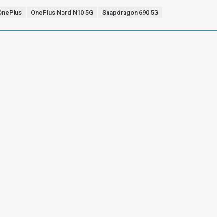
OnePlus
OnePlus Nord N10 5G
Snapdragon 690 5G