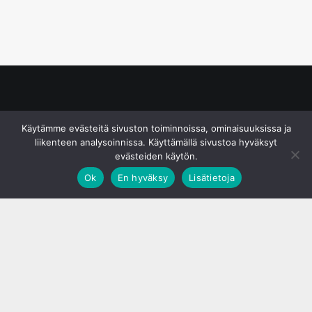
© S&J Media Oy
Käytämme evästeitä sivuston toiminnoissa, ominaisuuksissa ja
liikenteen analysoinnissa. Käyttämällä sivustoa hyväksyt
evästeiden käytön.
Ok
En hyväksy
Lisätietoja
;