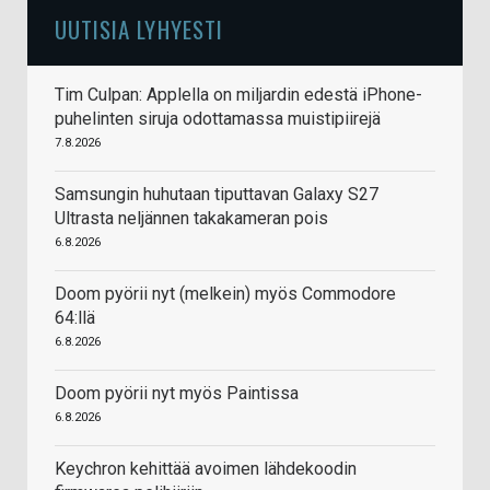
UUTISIA LYHYESTI
Tim Culpan: Applella on miljardin edestä iPhone-
puhelinten siruja odottamassa muistipiirejä
7.8.2026
Samsungin huhutaan tiputtavan Galaxy S27
Ultrasta neljännen takakameran pois
6.8.2026
Doom pyörii nyt (melkein) myös Commodore
64:llä
6.8.2026
Doom pyörii nyt myös Paintissa
6.8.2026
Keychron kehittää avoimen lähdekoodin