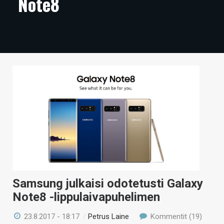
Note8
ARTIKKELIT
VIDEOT
TECHBBS
TIETOA
HINTA.FI
KAUPPA
VAIHDA TEEMA
Samsung julkaisi odotetusti Galaxy
HAKU
Note8 -lippulaivapuhelimen
23.8.2017 - 18:17
/
Petrus Laine
Kommentit (19)