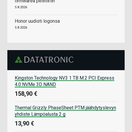
firmwarea pelihiiriin
5.8.2026
Honor uudisti logonsa
5.8.2026
Kingston Technology NV3 1 TB M.2 PCI Express
4.0 NVMe 3D NAND
158,90 €
Thermal Grizzly PhaseSheet PTM jäähdytyslevyn
yhdiste Lämpöalusta 2 g
13,90 €