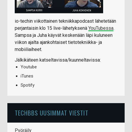
io-techin viikottainen tekniikkapodcast lähetetään
perjantaisin klo 15 live-lähetyksenä
YouTubessa
.
Sampsa ja Juha käyvät keskenään läpi kuluneen
viikon ajalta ajankohtaiset tietotekniikka- ja
mobiiliaiheet.
Jälkikäteen katseltavissa/kuunneltavissa:
Youtube
iTunes
Spotify
TECHBBS UUSIMMAT VIESTIT
Pyöräily