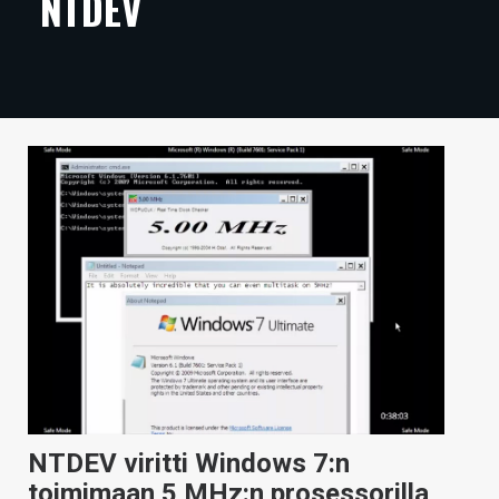
NTDEV
ARTIKKELIT
VIDEOT
TECHBBS
TIETOA
HINTA.FI
KAUPPA
VAIHDA TEEMA
HAKU
NTDEV viritti Windows 7:n
toimimaan 5 MHz:n prosessorilla