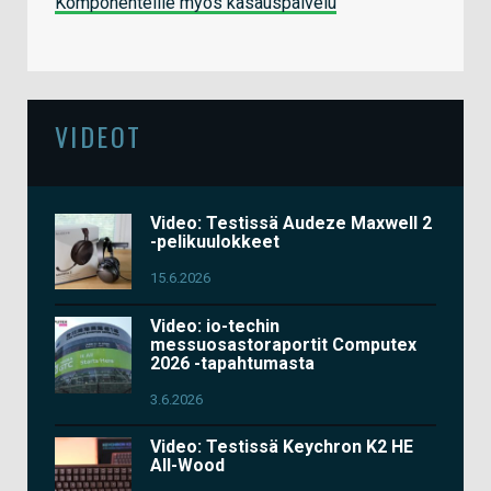
Komponenteille myös kasauspalvelu
VIDEOT
Video: Testissä Audeze Maxwell 2
-pelikuulokkeet
15.6.2026
Video: io-techin
messuosastoraportit Computex
2026 -tapahtumasta
3.6.2026
Video: Testissä Keychron K2 HE
All-Wood