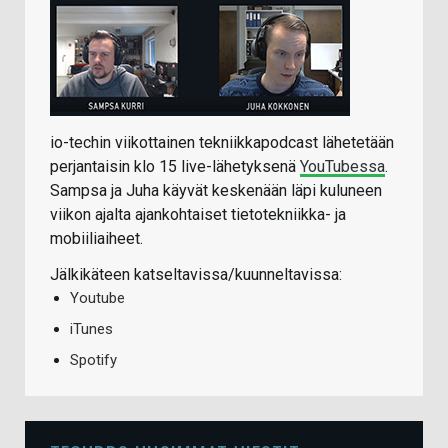
io-techin viikottainen tekniikkapodcast lähetetään
perjantaisin klo 15 live-lähetyksenä
YouTubessa
.
Sampsa ja Juha käyvät keskenään läpi kuluneen
viikon ajalta ajankohtaiset tietotekniikka- ja
mobiiliaiheet.
Jälkikäteen katseltavissa/kuunneltavissa:
Youtube
iTunes
Spotify