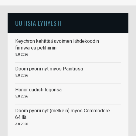
UUTISIA LYHYESTI
Keychron kehittää avoimen lähdekoodin
firmwarea pelihiiriin
5.8.2026
Doom pyörii nyt myös Paintissa
5.8.2026
Honor uudisti logonsa
5.8.2026
Doom pyörii nyt (melkein) myös Commodore
64:llä
3.8.2026