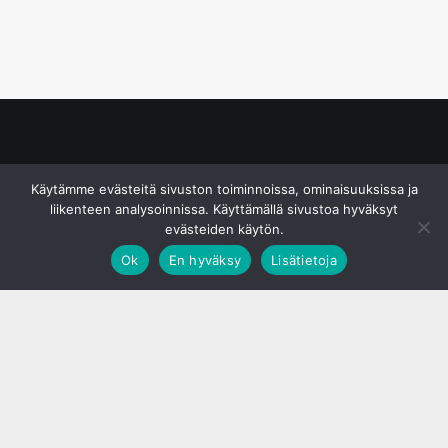
© S&J Media Oy
Käytämme evästeitä sivuston toiminnoissa, ominaisuuksissa ja
liikenteen analysoinnissa. Käyttämällä sivustoa hyväksyt
evästeiden käytön.
Ok
En hyväksy
Lisätietoja
;