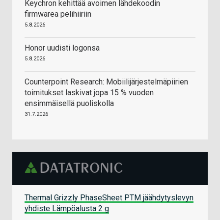
Keychron kehittää avoimen lähdekoodin
firmwarea pelihiiriin
5.8.2026
Honor uudisti logonsa
5.8.2026
Counterpoint Research: Mobiilijärjestelmäpiirien
toimitukset laskivat jopa 15 % vuoden
ensimmäisellä puoliskolla
31.7.2026
Thermal Grizzly PhaseSheet PTM jäähdytyslevyn
yhdiste Lämpöalusta 2 g