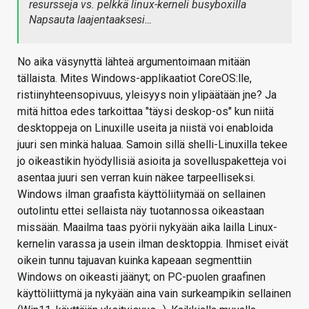
resursseja vs. pelkkä linux-kerneli busyboxilla
Napsauta laajentaaksesi…
No aika väsynyttä lähteä argumentoimaan mitään
tällaista. Mites Windows-applikaatiot CoreOS:lle,
ristiinyhteensopivuus, yleisyys noin ylipäätään jne? Ja
mitä hittoa edes tarkoittaa "täysi deskop-os" kun niitä
desktoppeja on Linuxille useita ja niistä voi enabloida
juuri sen minkä haluaa. Samoin sillä shelli-Linuxilla tekee
jo oikeastikin hyödyllisiä asioita ja sovelluspaketteja voi
asentaa juuri sen verran kuin näkee tarpeelliseksi.
Windows ilman graafista käyttöliitymää on sellainen
outolintu ettei sellaista näy tuotannossa oikeastaan
missään. Maailma taas pyörii nykyään aika lailla Linux-
kernelin varassa ja usein ilman desktoppia. Ihmiset eivät
oikein tunnu tajuavan kuinka kapeaan segmenttiin
Windows on oikeasti jäänyt; on PC-puolen graafinen
käyttöliittymä ja nykyään aina vain surkeampikin sellainen