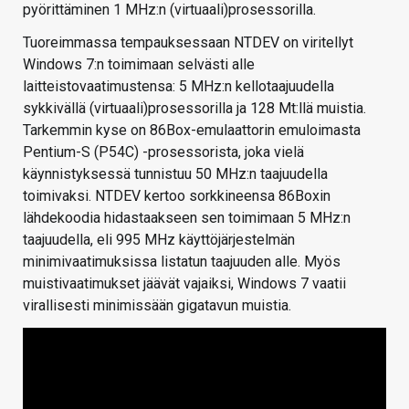
pyörittäminen 1 MHz:n (virtuaali)prosessorilla.
Tuoreimmassa tempauksessaan NTDEV on viritellyt
Windows 7:n toimimaan selvästi alle
laitteistovaatimustensa: 5 MHz:n kellotaajuudella
sykkivällä (virtuaali)prosessorilla ja 128 Mt:llä muistia.
Tarkemmin kyse on 86Box-emulaattorin emuloimasta
Pentium-S (P54C) -prosessorista, joka vielä
käynnistyksessä tunnistuu 50 MHz:n taajuudella
toimivaksi. NTDEV kertoo sorkkineensa 86Boxin
lähdekoodia hidastaakseen sen toimimaan 5 MHz:n
taajuudella, eli 995 MHz käyttöjärjestelmän
minimivaatimuksissa listatun taajuuden alle. Myös
muistivaatimukset jäävät vajaiksi, Windows 7 vaatii
virallisesti minimissään gigatavun muistia.