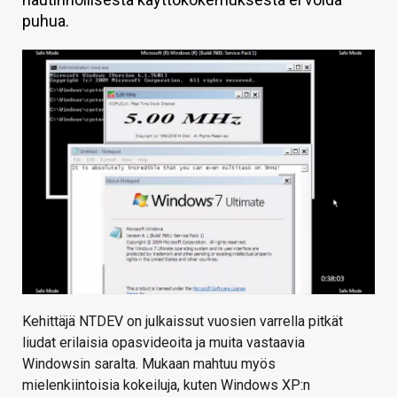
puhua.
KAUPPA
VAIHDA TEEMA
HAKU
Kehittäjä NTDEV on julkaissut vuosien varrella pitkät
liudat erilaisia opasvideoita ja muita vastaavia
Windowsin saralta. Mukaan mahtuu myös
mielenkiintoisia kokeiluja, kuten Windows XP:n