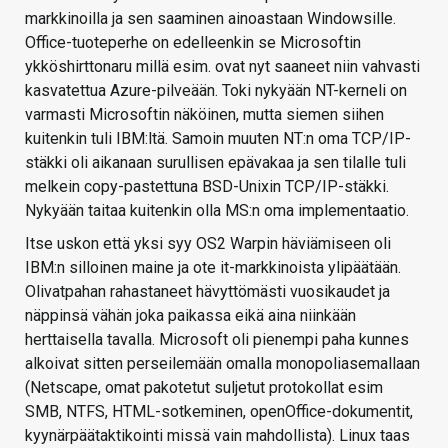
markkinoilla ja sen saaminen ainoastaan Windowsille.
Office-tuoteperhe on edelleenkin se Microsoftin
ykköshirttonaru millä esim. ovat nyt saaneet niin vahvasti
kasvatettua Azure-pilveään. Toki nykyään NT-kerneli on
varmasti Microsoftin näköinen, mutta siemen siihen
kuitenkin tuli IBM:ltä. Samoin muuten NT:n oma TCP/IP-
stäkki oli aikanaan surullisen epävakaa ja sen tilalle tuli
melkein copy-pastettuna BSD-Unixin TCP/IP-stäkki.
Nykyään taitaa kuitenkin olla MS:n oma implementaatio.
Itse uskon että yksi syy OS2 Warpin häviämiseen oli
IBM:n silloinen maine ja ote it-markkinoista ylipäätään.
Olivatpahan rahastaneet hävyttömästi vuosikaudet ja
näppinsä vähän joka paikassa eikä aina niinkään
herttaisella tavalla. Microsoft oli pienempi paha kunnes
alkoivat sitten perseilemään omalla monopoliasemallaan
(Netscape, omat pakotetut suljetut protokollat esim
SMB, NTFS, HTML-sotkeminen, openOffice-dokumentit,
kyynärpäätaktikointi missä vain mahdollista). Linux taas