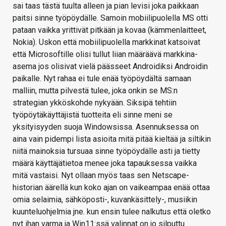
sai taas tästä tuulta alleen ja pian levisi joka paikkaan
paitsi sinne työpöydälle. Samoin mobiilipuolella MS otti
pataan vaikka yrittivät pitkään ja kovaa (kämmenlaitteet,
Nokia). Uskon että mobiilipuolella markkinat katsoivat
että Microsoftille olisi tullut liian määräävä markkina-
asema jos olisivat vielä päässeet Androidiksi Androidin
paikalle. Nyt rahaa ei tule enää työpöydältä samaan
malliin, mutta pilvestä tulee, joka onkin se MS:n
strategian ykköskohde nykyään. Siksipä tehtiin
työpöytäkäyttäjistä tuotteita eli sinne meni se
yksityisyyden suoja Windowsissa. Asennuksessa on
aina vain pidempi lista asioita mitä pitää kieltää ja siltikin
niitä mainoksia tursuaa sinne työpöydälle asti ja tietty
määrä käyttäjätietoa menee joka tapauksessa vaikka
mitä vastaisi. Nyt ollaan myös taas sen Netscape-
historian äärellä kun koko ajan on vaikeampaa enää ottaa
omia selaimia, sähköposti-, kuvankäsittely-, musiikin
kuunteluohjelmia jne. kun ensin tulee nalkutus että oletko
nyt ihan varma ja Win11:ssä valinnat on jo silputtu