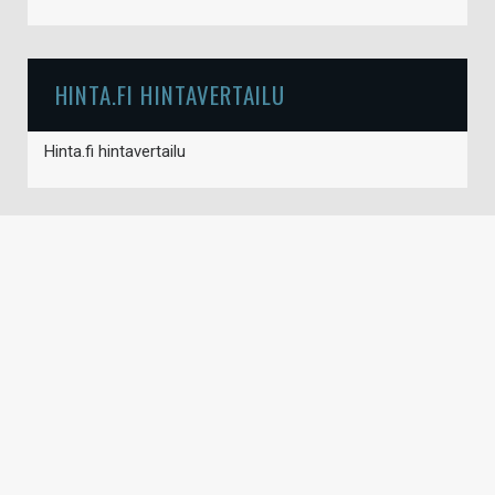
HINTA.FI HINTAVERTAILU
Hinta.fi hintavertailu