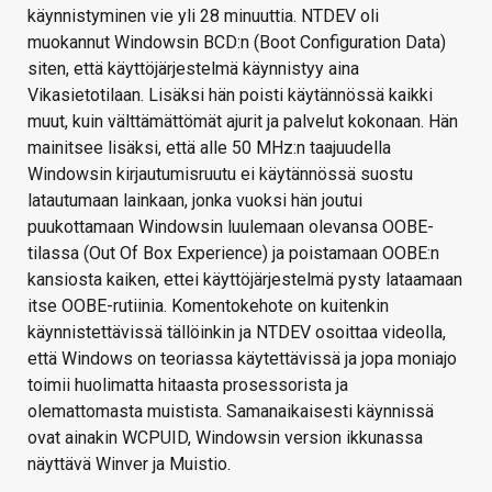
käynnistyminen vie yli 28 minuuttia. NTDEV oli
muokannut Windowsin BCD:n (Boot Configuration Data)
siten, että käyttöjärjestelmä käynnistyy aina
Vikasietotilaan. Lisäksi hän poisti käytännössä kaikki
muut, kuin välttämättömät ajurit ja palvelut kokonaan. Hän
mainitsee lisäksi, että alle 50 MHz:n taajuudella
Windowsin kirjautumisruutu ei käytännössä suostu
latautumaan lainkaan, jonka vuoksi hän joutui
puukottamaan Windowsin luulemaan olevansa OOBE-
tilassa (Out Of Box Experience) ja poistamaan OOBE:n
kansiosta kaiken, ettei käyttöjärjestelmä pysty lataamaan
itse OOBE-rutiinia. Komentokehote on kuitenkin
käynnistettävissä tällöinkin ja NTDEV osoittaa videolla,
että Windows on teoriassa käytettävissä ja jopa moniajo
toimii huolimatta hitaasta prosessorista ja
olemattomasta muistista. Samanaikaisesti käynnissä
ovat ainakin WCPUID, Windowsin version ikkunassa
näyttävä Winver ja Muistio.