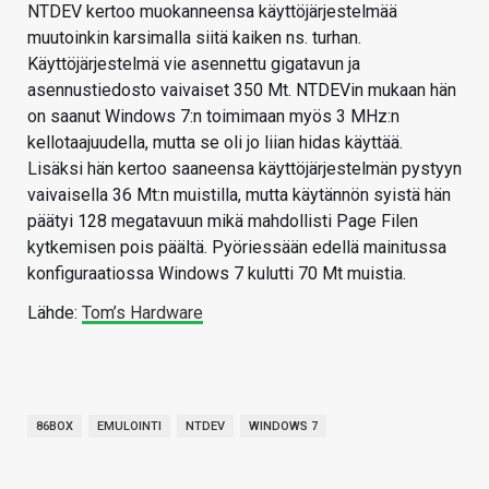
NTDEV kertoo muokanneensa käyttöjärjestelmää
muutoinkin karsimalla siitä kaiken ns. turhan.
Käyttöjärjestelmä vie asennettu gigatavun ja
asennustiedosto vaivaiset 350 Mt. NTDEVin mukaan hän
on saanut Windows 7:n toimimaan myös 3 MHz:n
kellotaajuudella, mutta se oli jo liian hidas käyttää.
Lisäksi hän kertoo saaneensa käyttöjärjestelmän pystyyn
vaivaisella 36 Mt:n muistilla, mutta käytännön syistä hän
päätyi 128 megatavuun mikä mahdollisti Page Filen
kytkemisen pois päältä. Pyöriessään edellä mainitussa
konfiguraatiossa Windows 7 kulutti 70 Mt muistia.
Lähde:
Tom’s Hardware
86BOX
EMULOINTI
NTDEV
WINDOWS 7