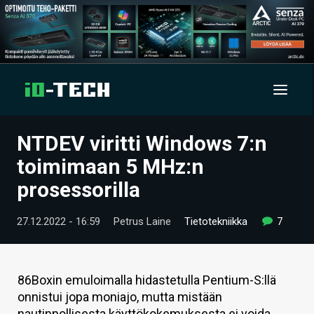
NTDEV viritti Windows 7:n
UUTISET
toimimaan 5 MHz:n
ARTIKKELIT
prosessorilla
VIDEOT
27.12.2022 - 16:59
Petrus Laine
Tietotekniikka
7
TECHBBS
TIETOA
86Boxin emuloimalla hidastetulla Pentium-S:llä
onnistui jopa moniajo, mutta mistään
HINTA.FI
nautinnollisesta käyttökokemuksesta ei voida