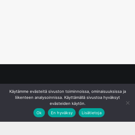
© S&J Media Oy
Käytämme evästeitä sivuston toiminnoissa, ominaisuuksissa ja
liikenteen analysoinnissa. Käyttämällä sivustoa hyväksyt
evästeiden käytön.
Ok
En hyväksy
Lisätietoja
;