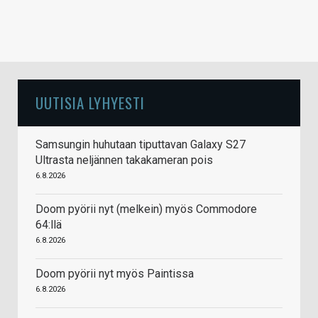
UUTISIA LYHYESTI
Samsungin huhutaan tiputtavan Galaxy S27
Ultrasta neljännen takakameran pois
6.8.2026
Doom pyörii nyt (melkein) myös Commodore
64:llä
6.8.2026
Doom pyörii nyt myös Paintissa
6.8.2026