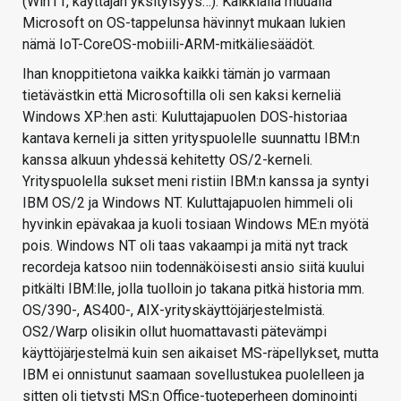
(Win11, käyttäjän yksityisyys…). Kaikkialla muualla
Microsoft on OS-tappelunsa hävinnyt mukaan lukien
nämä IoT-CoreOS-mobiili-ARM-mitkäliesäädöt.
Ihan knoppitietona vaikka kaikki tämän jo varmaan
tietävästkin että Microsoftilla oli sen kaksi kerneliä
Windows XP:hen asti: Kuluttajapuolen DOS-historiaa
kantava kerneli ja sitten yrityspuolelle suunnattu IBM:n
kanssa alkuun yhdessä kehitetty OS/2-kerneli.
Yrityspuolella sukset meni ristiin IBM:n kanssa ja syntyi
IBM OS/2 ja Windows NT. Kuluttajapuolen himmeli oli
hyvinkin epävakaa ja kuoli tosiaan Windows ME:n myötä
pois. Windows NT oli taas vakaampi ja mitä nyt track
recordeja katsoo niin todennäköisesti ansio siitä kuului
pitkälti IBM:lle, jolla tuolloin jo takana pitkä historia mm.
OS/390-, AS400-, AIX-yrityskäyttöjärjestelmistä.
OS2/Warp olisikin ollut huomattavasti pätevämpi
käyttöjärjestelmä kuin sen aikaiset MS-räpellykset, mutta
IBM ei onnistunut saamaan sovellustukea puolelleen ja
sitten oli tietysti MS:n Office-tuoteperheen dominointi