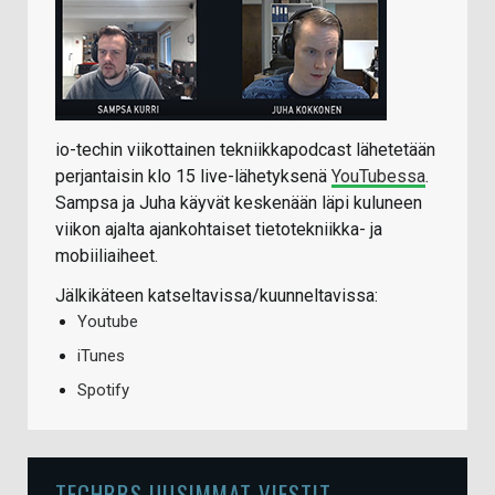
io-techin viikottainen tekniikkapodcast lähetetään
perjantaisin klo 15 live-lähetyksenä
YouTubessa
.
Sampsa ja Juha käyvät keskenään läpi kuluneen
viikon ajalta ajankohtaiset tietotekniikka- ja
mobiiliaiheet.
Jälkikäteen katseltavissa/kuunneltavissa:
Youtube
iTunes
Spotify
TECHBBS UUSIMMAT VIESTIT