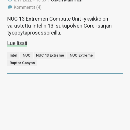
8.11.2022 - 16:59
/
Oskari Manninen
Kommentit (4)
NUC 13 Extremen Compute Unit -yksikkö on
varustettu Intelin 13. sukupolven Core -sarjan
työpöytäprosessoreilla.
Lue lisää
Intel
NUC
NUC 13 Extreme
NUC Extreme
Raptor Canyon