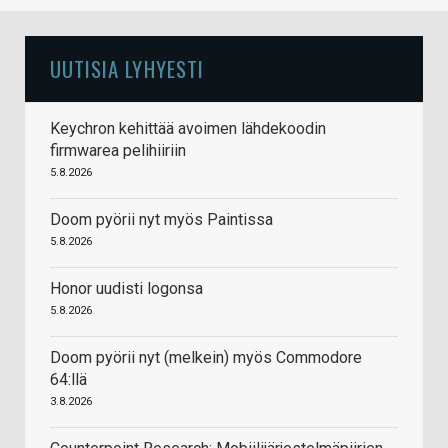
UUTISIA LYHYESTI
Keychron kehittää avoimen lähdekoodin
firmwarea pelihiiriin
5.8.2026
Doom pyörii nyt myös Paintissa
5.8.2026
Honor uudisti logonsa
5.8.2026
Doom pyörii nyt (melkein) myös Commodore
64:llä
3.8.2026