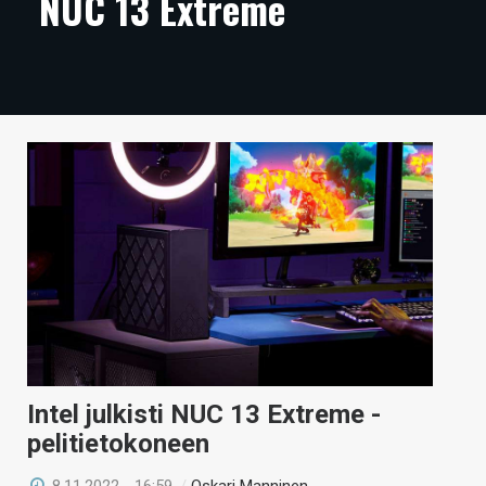
NUC 13 Extreme
ARTIKKELIT
VIDEOT
TECHBBS
TIETOA
HINTA.FI
KAUPPA
VAIHDA TEEMA
HAKU
Intel julkisti NUC 13 Extreme -
pelitietokoneen