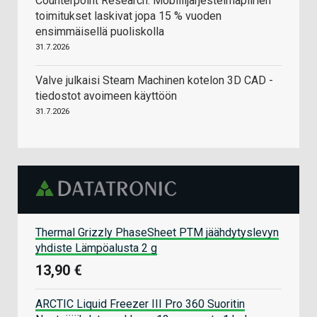
Counterpoint Research: Mobiilijärjestelmäpiirien
toimitukset laskivat jopa 15 % vuoden
ensimmäisellä puoliskolla
31.7.2026
Valve julkaisi Steam Machinen kotelon 3D CAD -
tiedostot avoimeen käyttöön
31.7.2026
Thermal Grizzly PhaseSheet PTM jäähdytyslevyn
yhdiste Lämpöalusta 2 g
13,90 €
ARCTIC Liquid Freezer III Pro 360 Suoritin