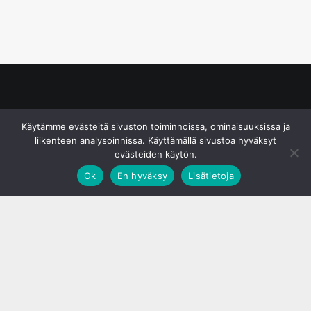
© S&J Media Oy
Käytämme evästeitä sivuston toiminnoissa, ominaisuuksissa ja
liikenteen analysoinnissa. Käyttämällä sivustoa hyväksyt
evästeiden käytön.
Ok
En hyväksy
Lisätietoja
;