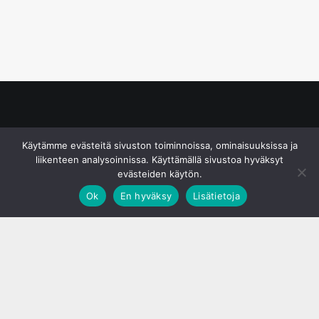
© S&J Media Oy
Käytämme evästeitä sivuston toiminnoissa, ominaisuuksissa ja
liikenteen analysoinnissa. Käyttämällä sivustoa hyväksyt
evästeiden käytön.
Ok
En hyväksy
Lisätietoja
;