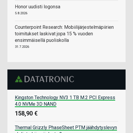
Honor uudisti logonsa
5.8.2026
Counterpoint Research: Mobiilijärjestelmäpiirien
toimitukset laskivat jopa 15 % vuoden
ensimmäisellä puoliskolla
31.7.2026
Kingston Technology NV3 1 TB M.2 PCI Express
4.0 NVMe 3D NAND
158,90 €
Thermal Grizzly PhaseSheet PTM jäähdytyslevyn