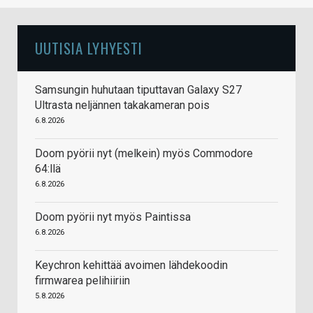
UUTISIA LYHYESTI
Samsungin huhutaan tiputtavan Galaxy S27
Ultrasta neljännen takakameran pois
6.8.2026
Doom pyörii nyt (melkein) myös Commodore
64:llä
6.8.2026
Doom pyörii nyt myös Paintissa
6.8.2026
Keychron kehittää avoimen lähdekoodin
firmwarea pelihiiriin
5.8.2026