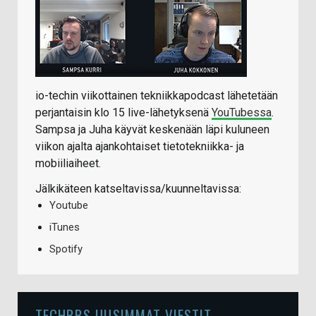
io-techin viikottainen tekniikkapodcast lähetetään
perjantaisin klo 15 live-lähetyksenä
YouTubessa
.
Sampsa ja Juha käyvät keskenään läpi kuluneen
viikon ajalta ajankohtaiset tietotekniikka- ja
mobiiliaiheet.
Jälkikäteen katseltavissa/kuunneltavissa:
Youtube
iTunes
Spotify
TECHBBS UUSIMMAT VIESTIT