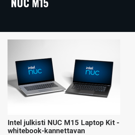
NUC M15
ARTIKKELIT
VIDEOT
TECHBBS
TIETOA
HINTA.FI
KAUPPA
VAIHDA TEEMA
HAKU
Intel julkisti NUC M15 Laptop Kit -
whitebook-kannettavan