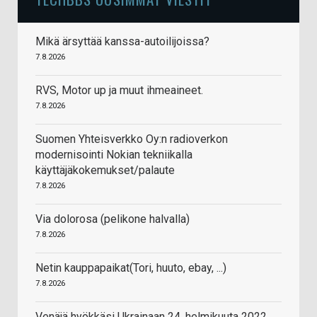
Mikä ärsyttää kanssa-autoilijoissa?
7.8.2026
RVS, Motor up ja muut ihmeaineet.
7.8.2026
Suomen Yhteisverkko Oy:n radioverkon
modernisointi Nokian tekniikalla
käyttäjäkokemukset/palaute
7.8.2026
Via dolorosa (pelikone halvalla)
7.8.2026
Netin kauppapaikat(Tori, huuto, ebay, ...)
7.8.2026
Venäjä hyökkäsi Ukrainaan 24. helmikuuta 2022