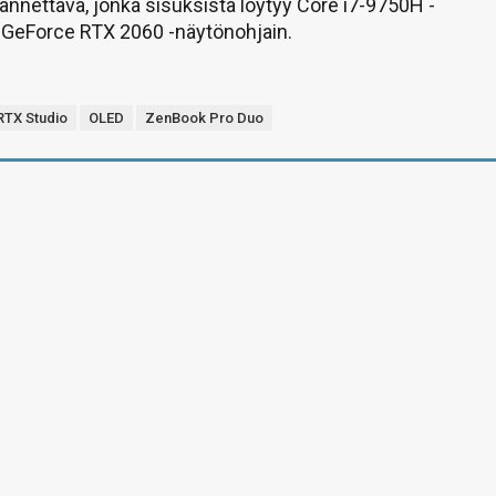
annettava, jonka sisuksista löytyy Core i7-9750H -
a GeForce RTX 2060 -näytönohjain.
RTX Studio
OLED
ZenBook Pro Duo