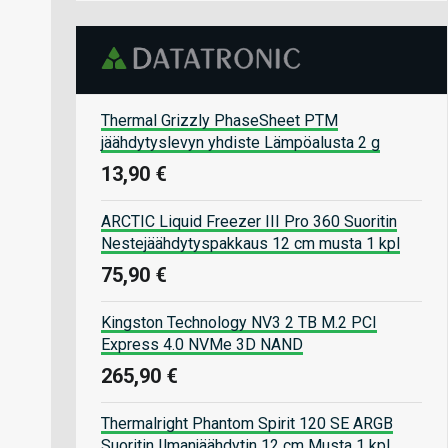
Thermal Grizzly PhaseSheet PTM
jäähdytyslevyn yhdiste Lämpöalusta 2 g
13,90 €
ARCTIC Liquid Freezer III Pro 360 Suoritin
Nestejäähdytyspakkaus 12 cm musta 1 kpl
75,90 €
Kingston Technology NV3 2 TB M.2 PCI
Express 4.0 NVMe 3D NAND
265,90 €
Thermalright Phantom Spirit 120 SE ARGB
Suoritin Ilmanjäähdytin 12 cm Musta 1 kpl