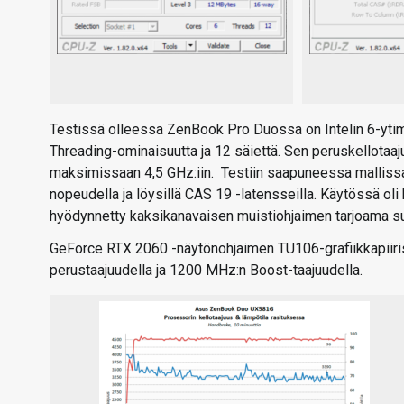
Testissä olleessa ZenBook Pro Duossa on Intelin 6-ytim
Threading-ominaisuutta ja 12 säiettä. Sen peruskellotaaj
maksimissaan 4,5 GHz:iin. Testiin saapuneessa mallissa
nopeudella ja löysillä CAS 19 -latensseilla. Käytössä ol
hyödynnetty kaksikanavaisen muistiohjaimen tarjoama su
GeForce RTX 2060 -näytönohjaimen TU106-grafiikkapiiri
perustaajuudella ja 1200 MHz:n Boost-taajuudella.