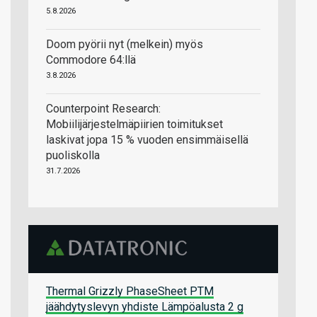
5.8.2026
Doom pyörii nyt (melkein) myös
Commodore 64:llä
3.8.2026
Counterpoint Research:
Mobiilijärjestelmäpiirien toimitukset
laskivat jopa 15 % vuoden ensimmäisellä
puoliskolla
31.7.2026
Thermal Grizzly PhaseSheet PTM
jäähdytyslevyn yhdiste Lämpöalusta 2 g