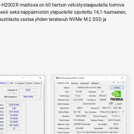
002R-mallissa on 60 hertsin virkistystaajuudella toimiva
i sekä näppäimistön yläpuolelle sijoitettu 14,1-tuumainen,
nustilasta vastaa yhden teratavun NVMe M.2 SSD ja