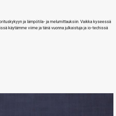
rituskykyyn ja lämpötila- ja melumittauksiin. Vaikka kyseessä
eissä käytämme viime ja tänä vuonna julkaistuja ja io-techissä