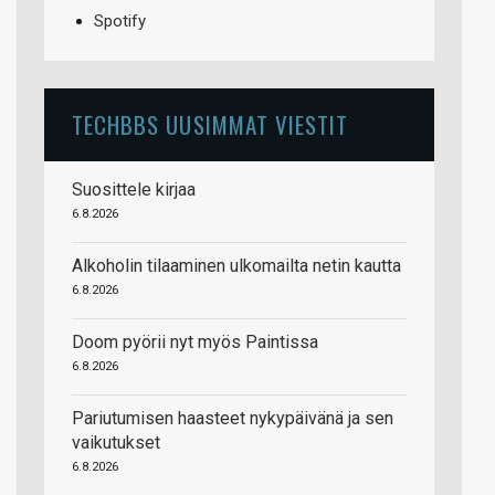
Spotify
TECHBBS UUSIMMAT VIESTIT
Suosittele kirjaa
6.8.2026
Alkoholin tilaaminen ulkomailta netin kautta
6.8.2026
Doom pyörii nyt myös Paintissa
6.8.2026
Pariutumisen haasteet nykypäivänä ja sen
vaikutukset
6.8.2026