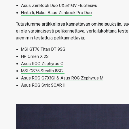
Asus ZenBook Duo UX581GV -tuotesivu
Hinta.fi, Haku: Asus Zenbook Pro Duo
Tutustumme artikkelissa kannettavan ominaisuuksiin, suo
ei ole varsinaisesti pelikannettava, vertailukohtana test
aiemmin testattuja pelikannettavia:
MSI GT76 Titan DT 9SG
HP Omen X 2S
Asus ROG Zephyrus G
MSI GS75 Stealth 8SG-
Asus ROG G703GI & Asus ROG Zephyrus M
Asus ROG Strix SCAR II