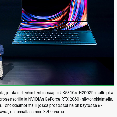
ta, joista io-techin testiin saapui UX581GV-H2002R-malli, joka
liprosessorilla ja NVIDIAn GeForce RTX 2060 -näytönohjaimella.
a. Tehokkaampi malli, jossa prosessorina on käytössä 8-
avua, on hinnaltaan noin 3700 euroa.