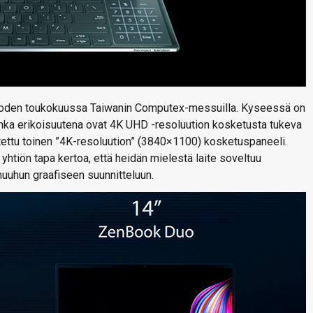
vuoden toukokuussa Taiwanin Computex-messuilla. Kyseessä on
jonka erikoisuutena ovat 4K UHD -resoluution kosketusta tukeva
tettu toinen ”4K-resoluution” (3840×1100) kosketuspaneeli.
n yhtiön tapa kertoa, että heidän mielestä laite soveltuu
uuhun graafiseen suunnitteluun.