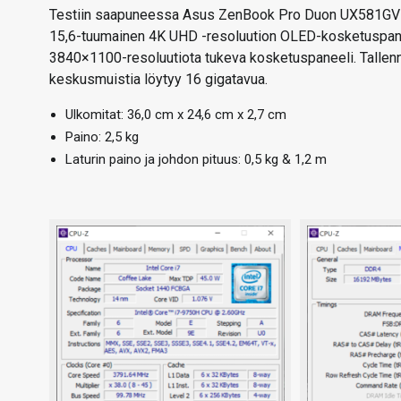
Testiin saapuneessa Asus ZenBook Pro Duon UX581GV-H2
15,6-tuumainen 4K UHD -resoluution OLED-kosketuspaneel
3840×1100-resoluutiota tukeva kosketuspaneeli. Tallen
keskusmuistia löytyy 16 gigatavua.
Ulkomitat: 36,0 cm x 24,6 cm x 2,7 cm
Paino: 2,5 kg
Laturin paino ja johdon pituus: 0,5 kg & 1,2 m