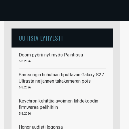
UUTISIA LYHYESTI
Doom pyörii nyt myös Paintissa
6.8.2026
Samsungin huhutaan tiputtavan Galaxy S27
Ultrasta neljännen takakameran pois
6.8.2026
Keychron kehittää avoimen lähdekoodin
firmwarea pelihiiriin
5.8.2026
Honor uudisti logonsa