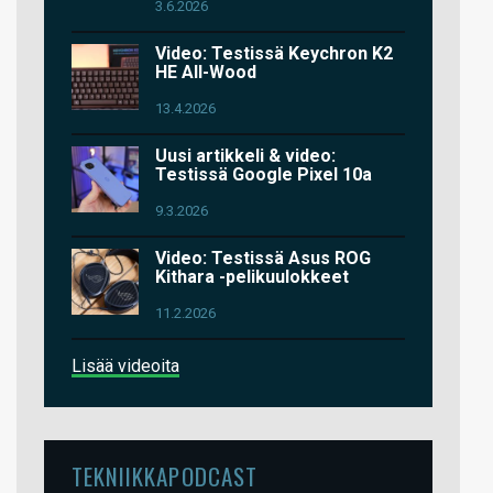
3.6.2026
Video: Testissä Keychron K2
HE All-Wood
13.4.2026
Uusi artikkeli & video:
Testissä Google Pixel 10a
9.3.2026
Video: Testissä Asus ROG
Kithara -pelikuulokkeet
11.2.2026
Lisää videoita
TEKNIIKKAPODCAST