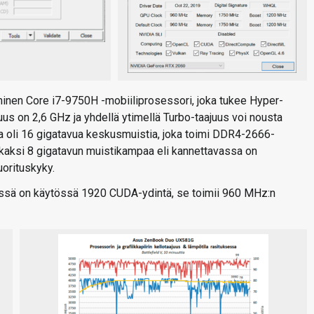
inen Core i7-9750H -mobiiliprosessori, joka tukee Hyper-
uus on 2,6 GHz ja yhdellä ytimellä Turbo-taajuus voi nousta
 oli 16 gigatavua keskusmuistia, joka toimi DDR4-2666-
i kaksi 8 gigatavun muistikampaa eli kannettavassa on
orituskyky.
ssä on käytössä 1920 CUDA-ydintä, se toimii 960 MHz:n