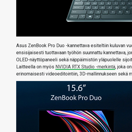
Asus ZenBook Pro Duo -kannettava esiteltiin kuluvan 
ensisijaisesti tuottavaan työhön suunnattu kannettava, 
OLED-näyttöpaneeli sekä näppäimistön yläpuolelle sijoi
Laitteella on myös
NVIDIA RTX Studio -merkintä
, joka o
erinomaisesti videoeditointiin, 3D-mallinnukseen sekä m