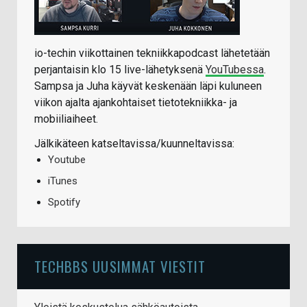
io-techin viikottainen tekniikkapodcast lähetetään
perjantaisin klo 15 live-lähetyksenä
YouTubessa
.
Sampsa ja Juha käyvät keskenään läpi kuluneen
viikon ajalta ajankohtaiset tietotekniikka- ja
mobiiliaiheet.
Jälkikäteen katseltavissa/kuunneltavissa:
Youtube
iTunes
Spotify
TECHBBS UUSIMMAT VIESTIT