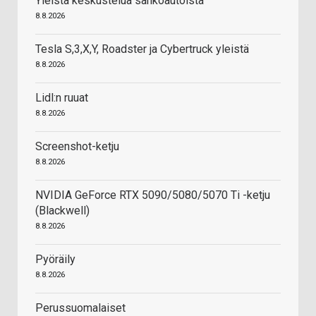
Yleistä keskustelua sähköautoista
8.8.2026
Tesla S,3,X,Y, Roadster ja Cybertruck yleistä
8.8.2026
Lidl:n ruuat
8.8.2026
Screenshot-ketju
8.8.2026
NVIDIA GeForce RTX 5090/5080/5070 Ti -ketju
(Blackwell)
8.8.2026
Pyöräily
8.8.2026
Perussuomalaiset