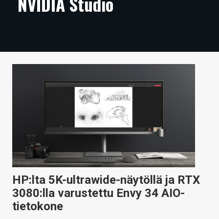
NVIDIA Studio
ARTIKKELIT
VIDEOT
TECHBBS
TIETOA
HINTA.FI
KAUPPA
VAIHDA TEEMA
HP:lta 5K-ultrawide-näytöllä ja RTX
HAKU
3080:lla varustettu Envy 34 AIO-
tietokone