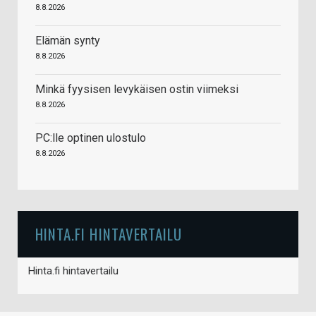
8.8.2026
Elämän synty
8.8.2026
Minkä fyysisen levykäisen ostin viimeksi
8.8.2026
PC:lle optinen ulostulo
8.8.2026
HINTA.FI HINTAVERTAILU
Hinta.fi hintavertailu