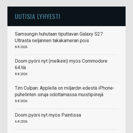
UUTISIA LYHYESTI
Samsungin huhutaan tiputtavan Galaxy S27
Ultrasta neljännen takakameran pois
8.8.2026
Doom pyörii nyt (melkein) myös Commodore
64:llä
8.8.2026
Tim Culpan: Applella on miljardin edestä iPhone-
puhelinten siruja odottamassa muistipiirejä
8.8.2026
Doom pyörii nyt myös Paintissa
6.8.2026