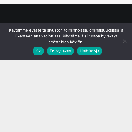
© S&J Media Oy
Käytämme evästeitä sivuston toiminnoissa, ominaisuuksissa ja
liikenteen analysoinnissa. Käyttämällä sivustoa hyväksyt
evästeiden käytön.
Ok
En hyväksy
Lisätietoja
;