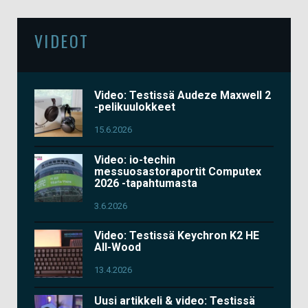
VIDEOT
Video: Testissä Audeze Maxwell 2
-pelikuulokkeet
15.6.2026
Video: io-techin
messuosastoraportit Computex
2026 -tapahtumasta
3.6.2026
Video: Testissä Keychron K2 HE
All-Wood
13.4.2026
Uusi artikkeli & video: Testissä