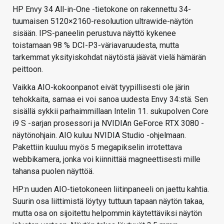
HP Envy 34 All-in-One -tietokone on rakennettu 34-
tuumaisen 5120×2160-resoluution ultrawide-näytön
sisään. IPS-paneelin perustuva näyttö kykenee
toistamaan 98 % DCI-P3-väriavaruudesta, mutta
tarkemmat yksityiskohdat näytöstä jäävät vielä hämärän
peittoon.
Vaikka AIO-kokoonpanot eivät tyypillisesti ole järin
tehokkaita, samaa ei voi sanoa uudesta Envy 34:stä. Sen
sisällä sykkii parhaimmillaan Intelin 11. sukupolven Core
i9 S -sarjan prosessori ja NVIDIAn GeForce RTX 3080 -
näytönohjain. AIO kuluu NVIDIA Studio -ohjelmaan.
Pakettiin kuuluu myös 5 megapikselin irrotettava
webbikamera, jonka voi kiinnittää magneettisesti mille
tahansa puolen näyttöä.
HP:n uuden AIO-tietokoneen liitinpaneeli on jaettu kahtia.
Suurin osa liittimistä löytyy tuttuun tapaan näytön takaa,
mutta osa on sijoitettu helpommin käytettäviksi näytön