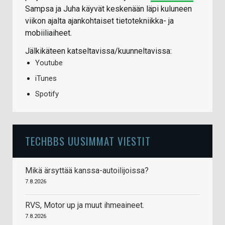
Sampsa ja Juha käyvät keskenään läpi kuluneen
viikon ajalta ajankohtaiset tietotekniikka- ja
mobiiliaiheet.
Jälkikäteen katseltavissa/kuunneltavissa:
Youtube
iTunes
Spotify
TECHBBS UUSIMMAT VIESTIT
Mikä ärsyttää kanssa-autoilijoissa?
7.8.2026
RVS, Motor up ja muut ihmeaineet.
7.8.2026