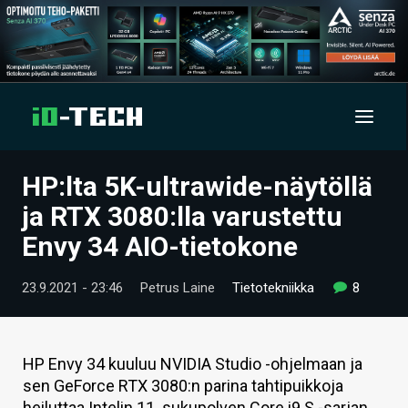
HP:lta 5K-ultrawide-näytöllä
UUTISET
ja RTX 3080:lla varustettu
ARTIKKELIT
Envy 34 AIO-tietokone
VIDEOT
23.9.2021 - 23:46
Petrus Laine
Tietotekniikka
8
TECHBBS
TIETOA
HP Envy 34 kuuluu NVIDIA Studio -ohjelmaan ja
sen GeForce RTX 3080:n parina tahtipuikkoja
HINTA.FI
heiluttaa Intelin 11. sukupolven Core i9 S -sarjan