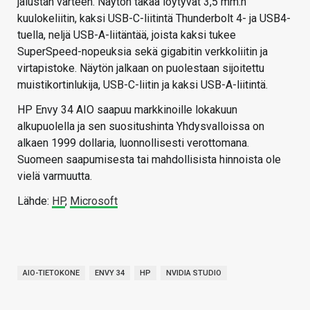
jalustan varteen. Näytön takaa löytyvät 3,5 mm:n
kuulokeliitin, kaksi USB-C-liitintä Thunderbolt 4- ja USB4-
tuella, neljä USB-A-liitäntää, joista kaksi tukee
SuperSpeed-nopeuksia sekä gigabitin verkkoliitin ja
virtapistoke. Näytön jalkaan on puolestaan sijoitettu
muistikortinlukija, USB-C-liitin ja kaksi USB-A-liitintä.
HP Envy 34 AIO saapuu markkinoille lokakuun
alkupuolella ja sen suositushinta Yhdysvalloissa on
alkaen 1999 dollaria, luonnollisesti verottomana.
Suomeen saapumisesta tai mahdollisista hinnoista ole
vielä varmuutta.
Lähde:
HP
,
Microsoft
AIO-TIETOKONE
ENVY 34
HP
NVIDIA STUDIO