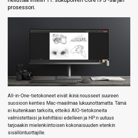
prosessori.
KAUPPA
VAIHDA TEEMA
HAKU
All-in-One-tietokoneet eivät ikinä nousseet suureen
suosioon kenties Mac-maailmaa lukuunottamatta. Tämä
ei kuitenkaan tarkoita, etteikö AIO-tietokoneita
valmistettaisi ja kehittäisi edelleen ja HP:n uutuus
tarjoaakin mielenkiintoisen kokonaisuuden etenkin
sisällöntuottajille.