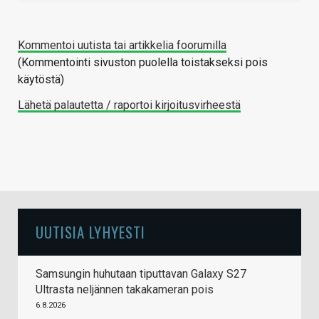
Kommentoi uutista tai artikkelia foorumilla
(Kommentointi sivuston puolella toistakseksi pois
käytöstä)
Lähetä palautetta / raportoi kirjoitusvirheestä
UUTISIA LYHYESTI
Samsungin huhutaan tiputtavan Galaxy S27
Ultrasta neljännen takakameran pois
6.8.2026