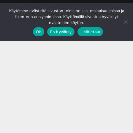
© S&J Media Oy
Käytämme evästeitä sivuston toiminnoissa, ominaisuuksissa ja
liikenteen analysoinnissa. Käyttämällä sivustoa hyväksyt
evästeiden käytön.
Ok
En hyväksy
Lisätietoja
;